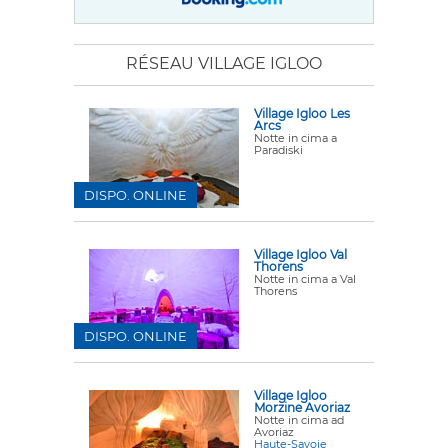
RÉSEAU VILLAGE IGLOO
Village Igloo Les
Arcs
Notte in cima a
Paradiski
DISPO. ONLINE
Village Igloo Val
Thorens
Notte in cima a Val
Thorens
DISPO. ONLINE
Village Igloo
Morzine Avoriaz
Notte in cima ad
Avoriaz
Haute-Savoie