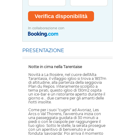
In collaborazione con
PRESENTAZIONE
Notte in cima nella Tarentaise
Novità a La Rosière, nel cuore dell'Alta
Tarantasia, il villaggio igloo si trova a 1857m
di altitudine, alla partenza della seggiovia
Plan du Repos. Interamente scolpito a
tema pirati, questo igloo di 130m2 ospita
un ice-bar e un ristorante aperto durante il
giorno e... due camere per gli amanti delle
notti insolite.
Come per i suoi "cugini" ad Avoriaz, Les
Arcs o Val Thorens, l'avventura inizia con
una passeggiata guidata di 30 minuti a
piedi o con le ciaspole per raggiungere il
tuo igloo. Sotto le stelle, la serata prosegue
con un aperitivo di benvenuto e una
fonduta 'savoiarda'. Poi arriva il momento