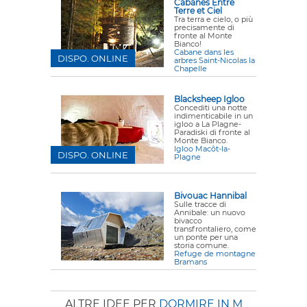
Cabanes Entre
Terre et Ciel
Tra terra e cielo, o più
precisamente di
fronte al Monte
Bianco!
Cabane dans les
DISPO. ONLINE
arbres Saint-Nicolas la
Chapelle
Blacksheep Igloo
Concediti una notte
indimenticabile in un
igloo a La Plagne-
Paradiski di fronte al
Monte Bianco.
Igloo Macôt-la-
DISPO. ONLINE
Plagne
Bivouac Hannibal
Sulle tracce di
Annibale: un nuovo
bivacco
transfrontaliero, come
un ponte per una
storia comune.
Refuge de montagne
Bramans
ALTRE IDEE PER
DORMIRE IN M