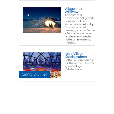
Village Inuit
Williwaw
Atmosfera di
emozione del grande
nord sotto il cielo
stellato delle Alte Alpi:
l'immensità del
paesaggio e un faccia
a faccia con la Luna
renderanno questa
notte un momento
magico.
Igloo Village
Kakslauttanen
Sotto l'aurora boreale
esattamente: Hotel &
Igloo Village
Kakslauttanen
DISPO. ONLINE