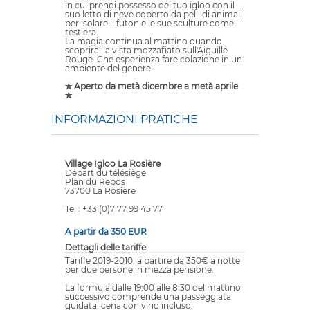
in cui prendi possesso del tuo igloo con il
suo letto di neve coperto da pelli di animali
per isolare il futon e le sue sculture come
testiera.
La magia continua al mattino quando
scoprirai la vista mozzafiato sull'Aiguille
Rouge. Che esperienza fare colazione in un
ambiente del genere!
✯ Aperto da metà dicembre a metà aprile
✯
INFORMAZIONI PRATICHE
Village Igloo La Rosière
Départ du télésiège
Plan du Repos
73700 La Rosière
Tel : +33 (0)7 77 99 45 77
A partir da 350 EUR
Dettagli delle tariffe
Tariffe 2019-2010, a partire da 350€ a notte
per due persone in mezza pensione.
La formula dalle 19:00 alle 8:30 del mattino
successivo comprende una passeggiata
guidata, cena con vino incluso,