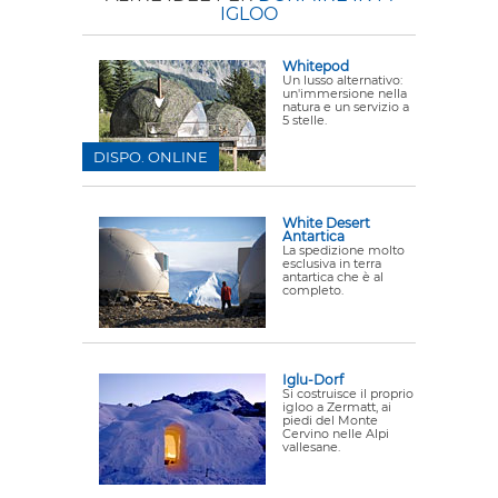
IGLOO
Whitepod
Un lusso alternativo:
un'immersione nella
natura e un servizio a
5 stelle.
DISPO. ONLINE
White Desert
Antartica
La spedizione molto
esclusiva in terra
antartica che è al
completo.
Iglu-Dorf
Si costruisce il proprio
igloo a Zermatt, ai
piedi del Monte
Cervino nelle Alpi
vallesane.