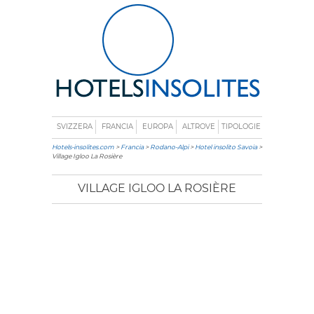
SVIZZERA
FRANCIA
EUROPA
ALTROVE
TIPOLOGIE
Hotels-insolites.com
>
Francia
>
Rodano-Alpi
>
Hotel insolito Savoia
>
Village Igloo La Rosière
VILLAGE IGLOO LA ROSIÈRE