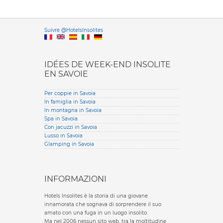
Versione it
Suivre @HotelsInsolites
English version
IDÉES DE WEEK-END INSOLITE
EN SAVOIE
Per coppie in Savoia
In famiglia in Savoia
In montagna in Savoia
Spa in Savoia
Con jacuzzi in Savoia
Lusso in Savoia
Glamping in Savoia
INFORMAZIONI
Hotels Insolites è la storia di una giovane
innamorata che sognava di sorprendere il suo
amato con una fuga in un luogo insolito.
Ma nel 2006 nessun sito web, tra la moltitudine