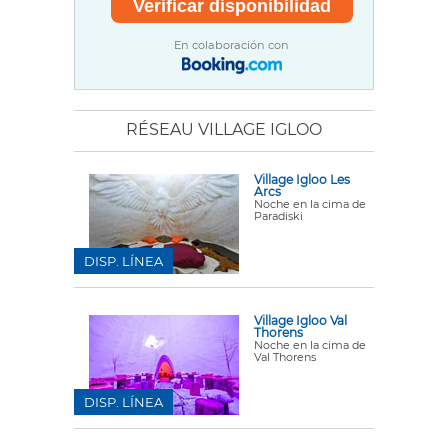
En colaboración con
RÉSEAU VILLAGE IGLOO
Village Igloo Les
Arcs
Noche en la cima de
Paradiski
DISP. LÍNEA
Village Igloo Val
Thorens
Noche en la cima de
Val Thorens
DISP. LÍNEA