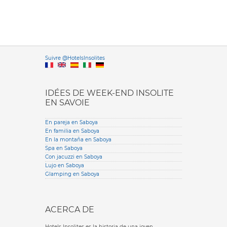
Versione it
Suivre @HotelsInsolites
English version
IDÉES DE WEEK-END INSOLITE
EN SAVOIE
En pareja en Saboya
En familia en Saboya
En la montaña en Saboya
Spa en Saboya
Con jacuzzi en Saboya
Lujo en Saboya
Glamping en Saboya
ACERCA DE
Hotels Insolites es la historia de una joven