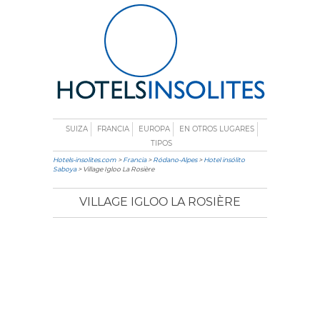
SUIZA
FRANCIA
EUROPA
EN OTROS LUGARES
TIPOS
Hotels-insolites.com
>
Francia
>
Ródano-Alpes
>
Hotel insólito
Saboya
> Village Igloo La Rosière
VILLAGE IGLOO LA ROSIÈRE