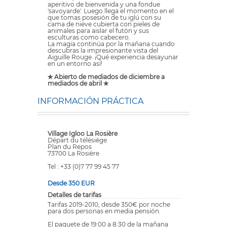
aperitivo de bienvenida y una fondue
'savoyarde'. Luego llega el momento en el
que tomas posesión de tu iglú con su
cama de nieve cubierta con pieles de
animales para aislar el futón y sus
esculturas como cabecero.
La magia continúa por la mañana cuando
descubras la impresionante vista del
Aiguille Rouge. ¡Qué experiencia desayunar
en un entorno así!
✯ Abierto de mediados de diciembre a
mediados de abril ✯
INFORMACIÓN PRÁCTICA
Village Igloo La Rosière
Départ du télésiège
Plan du Repos
73700 La Rosière
Tel : +33 (0)7 77 99 45 77
Desde 350 EUR
Detalles de tarifas
Tarifas 2019-2010, desde 350€ por noche
para dos personas en media pensión.
El paquete de 19:00 a 8:30 de la mañana