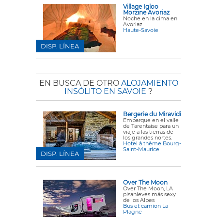
Village Igloo
Morzine Avoriaz
Noche en la cima en
Avoriaz
Haute-Savoie
DISP. LÍNEA
EN BUSCA DE OTRO
ALOJAMIENTO
INSÓLITO EN SAVOIE
?
Bergerie du Miravidi
Embarque en el valle
de Tarentaise para un
viaje a las tierras de
los grandes nortes.
Hotel à thème Bourg-
Saint-Maurice
DISP. LÍNEA
Over The Moon
Over The Moon, LA
pisanieves más sexy
de los Alpes
Bus et camion La
Plagne