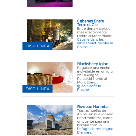
Cabanes Entre
Terre et Ciel
Entre tierra y cielo, o
más exactamente
frente al Mont Blanc!
Cabane dans les
arbres Saint-Nicolas la
DISP. LÍNEA
Chapelle
Blacksheep Igloo
Regálate una noche
inolvidable en un iglú
en La Plagne-
Paradiski frente al
Mont Blanc.
Igloo Macôt-la-
DISP. LÍNEA
Plagne
Bivouac Hannibal
Tras las huellas de
Aníbal: un nuevo vivac
transfronterizo, como
un puente para una
historia común.
Refuge de montagne
Bramans