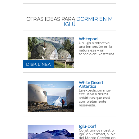
OTRAS IDEAS PARA
DORMIR EN M
IGLÚ
Whitepod
Un lujo alternativo:
una inmersión en la
naturaleza y un
servicio de 5 estrellas.
DISP. LÍNEA
White Desert
Antartica
La expedición muy
exclusiva a tierras
antárticas que está
completamente
reservada.
Iglu-Dorf
Construimos nuestro
iglú en Zermatt, al pie
del Monte Cervino en