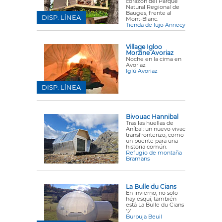
corazón del Parque
Natural Regional de
Bauges, frente al
DISP. LÍNEA
Mont-Blanc.
Tienda de lujo Annecy
Village Igloo
Morzine Avoriaz
Noche en la cima en
Avoriaz
Iglú Avoriaz
DISP. LÍNEA
Bivouac Hannibal
Tras las huellas de
Aníbal: un nuevo vivac
transfronterizo, como
un puente para una
historia común.
Refugio de montaña
Bramans
La Bulle du Cians
En invierno, no solo
hay esquí, también
está La Bulle du Cians
ツ
Burbuja Beuil