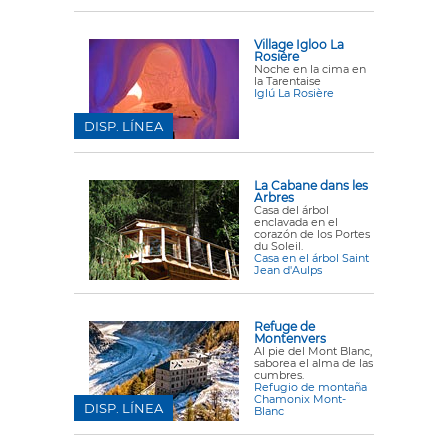
Village Igloo La
Rosière
Noche en la cima en
la Tarentaise
Iglú La Rosière
DISP. LÍNEA
La Cabane dans les
Arbres
Casa del árbol
enclavada en el
corazón de los Portes
du Soleil.
Casa en el árbol Saint
Jean d'Aulps
Refuge de
Montenvers
Al pie del Mont Blanc,
saborea el alma de las
cumbres.
Refugio de montaña
Chamonix Mont-
DISP. LÍNEA
Blanc