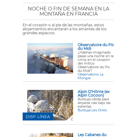
NOCHE O FIN DE SEMANA EN LA
MONTAÑA EN FRANCIA
En el corazón o al pie de las montañas, estos
alojamientos encantarán a los amantes de los
grandes espacios.
Observatoire du Pic
du Midi
¿Habrías imaginado
pasar una noche en la
cima, en el corazón
del mítico
Observatoire du Pic
du Midi?
Observatorio La
Mongie
Alpin D'Hôme (ex
Alpin Cocoon)
Burbuja cálida para
alojarse casi bajo las
estrellas.
Burbuja Les Orres
DISP. LÍNEA
Les Cabanes du