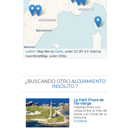
Leaflet
| Map tiles by
Carto
, under CC BY 3.0. Data by
OpenStreetMap, under ODbL.
¿BUSCANDO OTRO
ALOJAMIENTO
INSÓLITO
?
Le Petit Phare de
l'Ile Vierge
Habitaciones con
vistas entre el Mar de
Iroise y el Canal de la
Mancha
Finistère