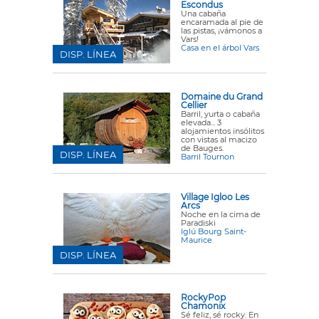
Escondus
Una cabaña
encaramada al pie de
las pistas, ¡vámonos a
Vars!
Casa en el árbol Vars
DISP. LÍNEA
Domaine du Grand
Cellier
Barril, yurta o cabaña
elevada... 3
alojamientos insólitos
con vistas al macizo
de Bauges.
DISP. LÍNEA
Barril Tournon
Village Igloo Les
Arcs
Noche en la cima de
Paradiski
Iglú Bourg Saint-
Maurice
DISP. LÍNEA
RockyPop
Chamonix
Sé feliz, sé rocky. En