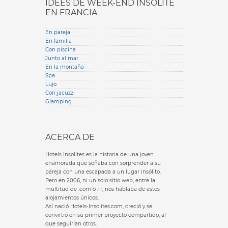
IDÉES DE WEEK-END INSOLITE
EN FRANCIA
En pareja
En familia
Con piscina
Junto al mar
En la montaña
Spa
Lujo
Con jacuzzi
Glamping
ACERCA DE
Hotels Insolites es la historia de una joven
enamorada que soñaba con sorprender a su
pareja con una escapada a un lugar insólito.
Pero en 2006, ni un solo sitio web, entre la
multitud de .com o .fr, nos hablaba de estos
alojamientos únicos.
Así nació Hotels-Insolites.com, creció y se
convirtió en su primer proyecto compartido, al
que seguirían otros.