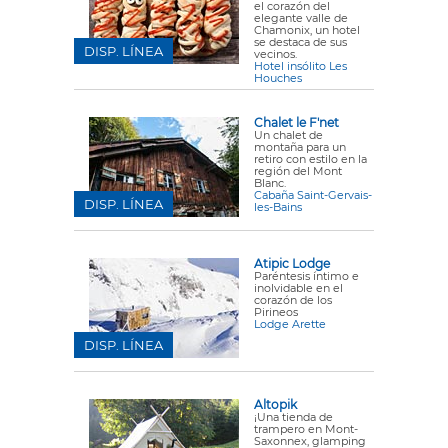
el corazón del
elegante valle de
Chamonix, un hotel
se destaca de sus
DISP. LÍNEA
vecinos.
Hotel insólito Les
Houches
Chalet le F'net
Un chalet de
montaña para un
retiro con estilo en la
región del Mont
Blanc.
Cabaña Saint-Gervais-
DISP. LÍNEA
les-Bains
Atipic Lodge
Paréntesis íntimo e
inolvidable en el
corazón de los
Pirineos
Lodge Arette
DISP. LÍNEA
Altopik
¡Una tienda de
trampero en Mont-
Saxonnex, glamping