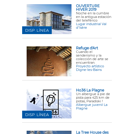
OUVERTURE
HIVER 2019
Noche en la cumbre
en la antigua estación
del teleférico
Lugar industrial Val
dʼIsère
DISP. LÍNEA
Refuge d'Art
Cuando el
senderismo y la
colección de arte se
encuentran.
Proyecto artístico
Digne-les-Bains
Ho36 La Plagne
Un albergue a pie de
pista para 425 km de
pistas, Paradiski !
Albergue juvenil La
Plagne
DISP. LÍNEA
La Tree House des