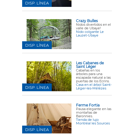
DISP. LÍNEA
Crazy Bulles
Nidos divertidos en el
valle de Ubaye!
Nido colgante Le
Lauzet-Ubaye
DISP. LÍNEA
Les Cabanes de
Saint Léger
Cabañas en los
árboles para una
escapada natural a las
puertas de los Ecrins.
Casa en el árbol Saint-
DISP. LÍNEA
Léger-les-Mélèzes
Ferme Fortia
Pausa elegante en las
montañas de
Baronnies.
Tienda de lujo
Montréal les Sources
DISP. LÍNEA