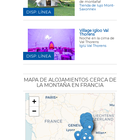
de montaña!
Tienda de lujo Mont-
Saxonnex
DISP. LÍNEA
Village Igloo Val
Thorens
Noche en la cima de
Val Thorens
Iglú Val Thorens
DISP. LÍNEA
MAPA DE ALOJAMIENTOS CERCA DE
LA MONTAÑA EN FRANCIA
+
−