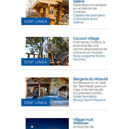
Saleve
Paréntesis encantado
en el balcón de
Ginebra.
Cabaña de trampero
Collonges-sous-
DISP. LÍNEA
Salève
Cocoon Village
Glamping Corsica, la
promesa de una
noche absolutamente
única en el mundo.
Nido colgante Porto-
Vecchio
DISP. LÍNEA
Bergerie du Miravidi
Embarque en el valle
de Tarentaise para un
viaje a las tierras de
los grandes nortes.
Hotel temático
Bourg-Saint-Maurice
DISP. LÍNEA
Village Inuit
Williwaw
Ambiente de