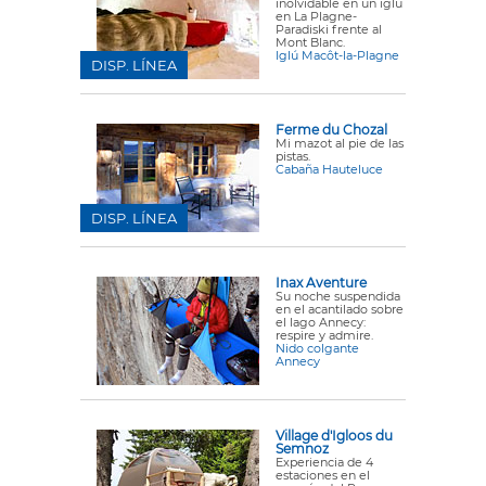
inolvidable en un iglú
en La Plagne-
Paradiski frente al
Mont Blanc.
Iglú Macôt-la-Plagne
DISP. LÍNEA
Ferme du Chozal
Mi mazot al pie de las
pistas.
Cabaña Hauteluce
DISP. LÍNEA
Inax Aventure
Su noche suspendida
en el acantilado sobre
el lago Annecy:
respire y admire.
Nido colgante
Annecy
Village d'Igloos du
Semnoz
Experiencia de 4
estaciones en el