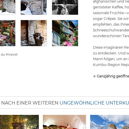
afghanischen und ne
gerösteter Kaffee, 
saisonale Früchte—v
sogar Crêpes. Sie wi
empfehlen, das Ihnen 
Schneeschuhwanderu
wunderschönen Tarenta
Diese imaginären Re
zu entdecken. Und w
e du Miravidi
Mann folgen, um an 
Kumbu-Region Nepa
✯
Ganzjährig geöffn
 NACH EINER WEITEREN
UNGEWÖHNLICHE UNTERKUN