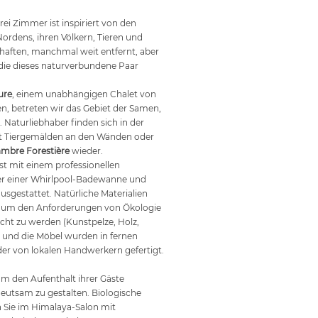
rei Zimmer ist inspiriert von den
ordens, ihren Völkern, Tieren und
haften, manchmal weit entfernt, aber
 die dieses naturverbundene Paar
ure
, einem unabhängigen Chalet von
n, betreten wir das Gebiet der Samen,
. Naturliebhaber finden sich in der
 Tiergemälden an den Wänden oder
mbre Forestière
wieder.
st mit einem professionellen
er einer Whirlpool-Badewanne und
usgestattet. Natürliche Materialien
 um den Anforderungen von Ökologie
cht zu werden (Kunstpelze, Holz,
), und die Möbel wurden in fernen
er von lokalen Handwerkern gefertigt.
 um den Aufenthalt ihrer Gäste
utsam zu gestalten. Biologische
 Sie im Himalaya-Salon mit