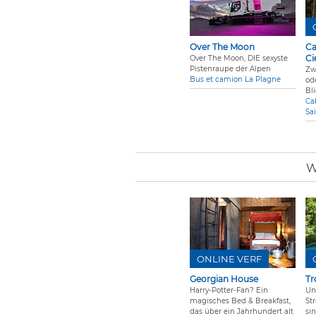
Over The Moon
Ca
Ci
Over The Moon, DIE sexyste
Pistenraupe der Alpen
Zw
Bus et camion La Plagne
od
Bl
Ca
Sa
W
ONLINE VERF
Georgian House
Tr
Harry-Potter-Fan? Ein
Un
magisches Bed & Breakfast,
St
das über ein Jahrhundert alt
si