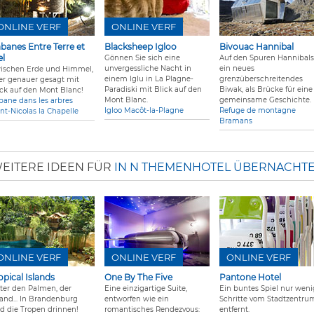
ONLINE VERF
ONLINE VERF
banes Entre Terre et
Blacksheep Igloo
Bivouac Hannibal
el
Gönnen Sie sich eine
Auf den Spuren Hannibals
unvergessliche Nacht in
ein neues
ischen Erde und Himmel,
einem Iglu in La Plagne-
grenzüberschreitendes
er genauer gesagt mit
Paradiski mit Blick auf den
Biwak, als Brücke für eine
ick auf den Mont Blanc!
Mont Blanc.
gemeinsame Geschichte.
bane dans les arbres
Igloo Macôt-la-Plagne
Refuge de montagne
int-Nicolas la Chapelle
Bramans
EITERE IDEEN FÜR
IN N THEMENHOTEL ÜBERNACHT
ONLINE VERF
ONLINE VERF
ONLINE VERF
opical Islands
One By The Five
Pantone Hotel
ter den Palmen, der
Eine einzigartige Suite,
Ein buntes Spiel nur wen
rand... In Brandenburg
entworfen wie ein
Schritte vom Stadtzentru
nd die Tropen drinnen!
romantisches Rendezvous:
entfernt.