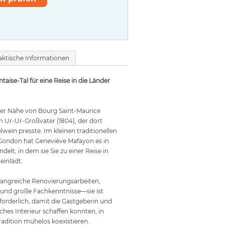
aktische Informationen
taise-Tal für eine Reise in die Länder
der Nähe von Bourg Saint-Maurice
m Ur-Ur-Großvater (1804), der dort
lwein presste. Im kleinen traditionellen
 Gondon hat Geneviève Mafayon es in
elt, in dem sie Sie zu einer Reise in
einlädt.
angreiche Renovierungsarbeiten,
und große Fachkenntnisse—sie ist
rderlich, damit die Gastgeberin und
ches Interieur schaffen konnten, in
dition mühelos koexistieren.