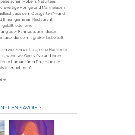
palesischen Möbeln. Naturtees,
hochwertige Honige und Marmeladen,
ielleicht aus dem Obstgarten?—und
rd Ihnen gerne ein Restaurant
gefällt, oder eine
ng oder Fahrradtour in dieser
ise, die sie mit großer Liebe teilt.
isen wecken die Lust, neue Horizonte
as, wenn wir Geneviève und ihrem
ihrem humanitären Projekt in der
ls teilzunehmen?
et
✯
FT EN SAVOIE
?