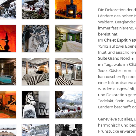
Die Dekoration der d
Ländern des hohen N
Wäldern. Berglandsc
immer faszinierend,
bereist hat.
Im
Chalet Esprit Nat
75m2 auf zwei Ebene
Inuit und Eisschollen
Suite Grand Nord
mit
im Taigawald im
Cha
Jedes Gästezimmer i
kanadischen Spa od
einer Infrarotsauna a
wurden ausgewählt,
und Dekoration gere
Tadelakt, Stein usw.
Ländern beschafft od
Geneviève tut alles,
harmonisch und bede
Frühstücke erwarten