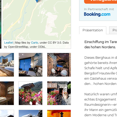
In Partnerschaft mit
Präsentation
Pr
Einschiffung im Taren
Leaflet
| Map tiles by
Carto
, under CC BY 3.0. Data
by OpenStreetMap, under ODbL.
des hohen Nordens.
Dieses Berghaus in 
gehörte bereits ihre
Schafe hielt und Apfe
Bergdorf Hauteville
ein Gästehaus verwand
den... hohen Norden 
Natürlich waren umf
echtes Engagement 
Raumdesignerin—erfo
ihr Mann ein gemütli
dem Moderne und Tra