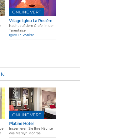
ONLINE VERF
Village Igloo La Rosière
:
Nacht auf dem Gipfel in der
Tarentaise
Igloo La Rosière
EN
ONLINE VERF
Platine Hotel
ige
Inszenieren Sie Ihre Nächte
m
wie Marilyn Monroe.