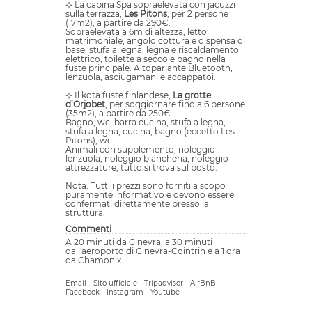
⊹ La cabina Spa sopraelevata con jacuzzi
sulla terrazza,
Les Pitons
, per 2 persone
(17m2), a partire da 290€.
Sopraelevata a 6m di altezza, letto
matrimoniale, angolo cottura e dispensa di
base, stufa a legna, legna e riscaldamento
elettrico, toilette a secco e bagno nella
fuste principale. Altoparlante Bluetooth,
lenzuola, asciugamani e accappatoi.
⊹ Il kota fuste finlandese,
La grotte
d’Orjobet
, per soggiornare fino a 6 persone
(35m2), a partire da 250€
Bagno, wc, barra cucina, stufa a legna,
stufa a legna, cucina, bagno (eccetto Les
Pitons), wc.
Animali con supplemento, noleggio
lenzuola, noleggio biancheria, noleggio
attrezzature, tutto si trova sul posto.
Nota: Tutti i prezzi sono forniti a scopo
puramente informativo e devono essere
confermati direttamente presso la
struttura.
Commenti
A 20 minuti da Ginevra, a 30 minuti
dall'aeroporto di Ginevra-Cointrin e a 1 ora
da Chamonix
Email
-
Sito ufficiale
-
Tripadvisor
-
AirBnB
-
Facebook
-
Instagram
-
Youtube