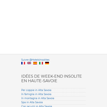
Versione it
Suivre @HotelsInsolites
English version
IDÉES DE WEEK-END INSOLITE
EN HAUTE-SAVOIE
Per coppie in Alta Savoia
In famiglia in Alta Savoia
In montagna in Alta Savoia
Spa in Alta Savoia
Con jacuzzi in Alta Savoia