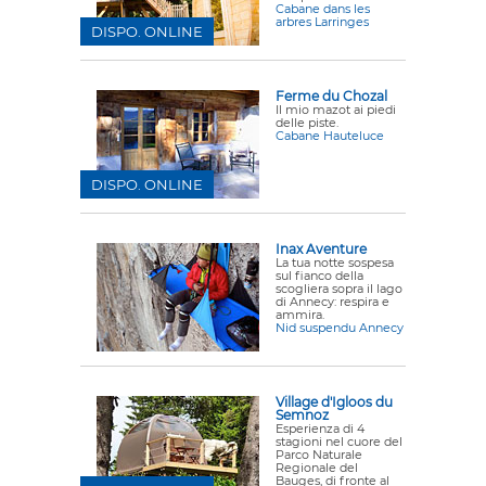
Cabane dans les
arbres Larringes
DISPO. ONLINE
Ferme du Chozal
Il mio mazot ai piedi
delle piste.
Cabane Hauteluce
DISPO. ONLINE
Inax Aventure
La tua notte sospesa
sul fianco della
scogliera sopra il lago
di Annecy: respira e
ammira.
Nid suspendu Annecy
Village d'Igloos du
Semnoz
Esperienza di 4
stagioni nel cuore del
Parco Naturale
Regionale del
Bauges, di fronte al