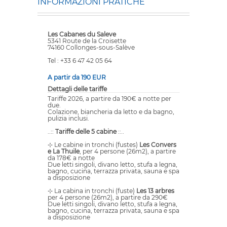
INFORMAZIONI PRATICHE
Les Cabanes du Saleve
5341 Route de la Croisette
74160 Collonges-sous-Salève
Tel : +33 6 47 42 05 64
A partir da 190 EUR
Dettagli delle tariffe
Tariffe 2026, a partire da 190€ a notte per
due.
Colazione, biancheria da letto e da bagno,
pulizia inclusi.
..::
Tariffe delle 5 cabine
::..
⊹ Le cabine in tronchi (fustes)
Les Convers
e La Thuile
, per 4 persone (26m2), a partire
da 178€ a notte
Due letti singoli, divano letto, stufa a legna,
bagno, cucina, terrazza privata, sauna e spa
a disposizione
⊹ La cabina in tronchi (fuste)
Les 13 arbres
per 4 persone (26m2), a partire da 290€
Due letti singoli, divano letto, stufa a legna,
bagno, cucina, terrazza privata, sauna e spa
a disposizione