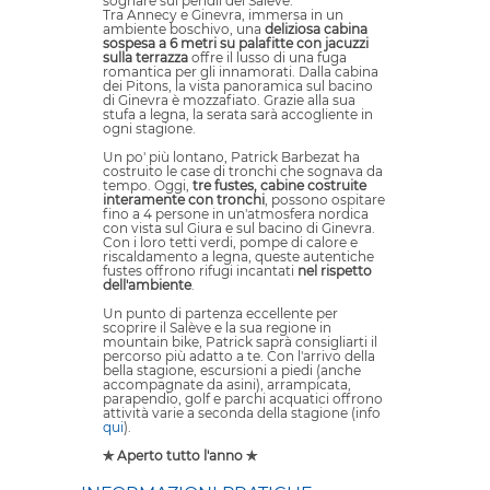
sognare sui pendii del Salève.
Tra Annecy e Ginevra, immersa in un
ambiente boschivo, una
deliziosa cabina
sospesa a 6 metri su palafitte con jacuzzi
sulla terrazza
offre il lusso di una fuga
romantica per gli innamorati. Dalla cabina
dei Pitons, la vista panoramica sul bacino
di Ginevra è mozzafiato. Grazie alla sua
stufa a legna, la serata sarà accogliente in
ogni stagione.
Un po' più lontano, Patrick Barbezat ha
costruito le case di tronchi che sognava da
tempo. Oggi,
tre fustes, cabine costruite
interamente con tronchi
, possono ospitare
fino a 4 persone in un'atmosfera nordica
con vista sul Giura e sul bacino di Ginevra.
Con i loro tetti verdi, pompe di calore e
riscaldamento a legna, queste autentiche
fustes offrono rifugi incantati
nel rispetto
dell'ambiente
.
Un punto di partenza eccellente per
scoprire il Salève e la sua regione in
mountain bike, Patrick saprà consigliarti il
percorso più adatto a te. Con l'arrivo della
bella stagione, escursioni a piedi (anche
accompagnate da asini), arrampicata,
parapendio, golf e parchi acquatici offrono
attività varie a seconda della stagione (info
qui
).
✯ Aperto tutto l'anno ✯