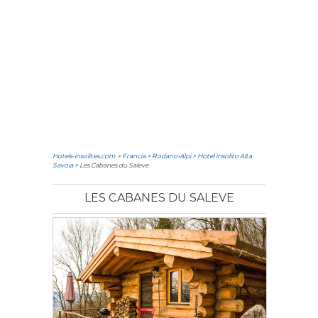
Hotels-insolites.com
>
Francia
>
Rodano-Alpi
>
Hotel insolito Alta
Savoia
> Les Cabanes du Saleve
LES CABANES DU SALEVE