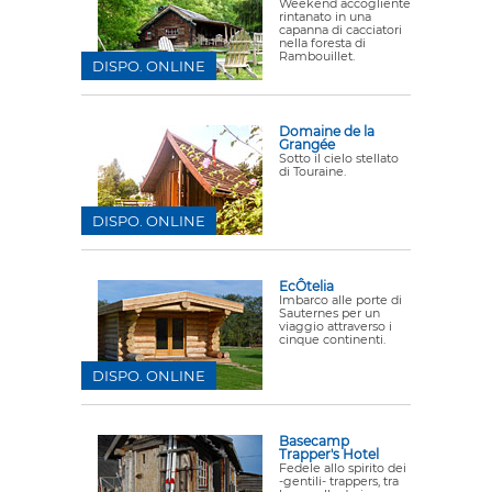
Weekend accogliente
rintanato in una
capanna di cacciatori
nella foresta di
Rambouillet.
DISPO. ONLINE
Domaine de la
Grangée
Sotto il cielo stellato
di Touraine.
DISPO. ONLINE
EcÔtelia
Imbarco alle porte di
Sauternes per un
viaggio attraverso i
cinque continenti.
DISPO. ONLINE
Basecamp
Trapper's Hotel
Fedele allo spirito dei
-gentili- trappers, tra