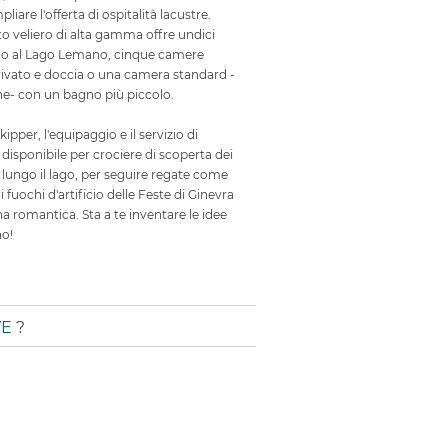
iare l'offerta di ospitalità lacustre.
to veliero di alta gamma offre undici
orno al Lago Lemano, cinque camere
ivato e doccia o una camera standard -
e- con un bagno più piccolo.
kipper, l'equipaggio e il servizio di
 disponibile per crociere di scoperta dei
 lungo il lago, per seguire regate come
i fuochi d'artificio delle Feste di Ginevra
a romantica. Sta a te inventare le idee
o!
VE
?