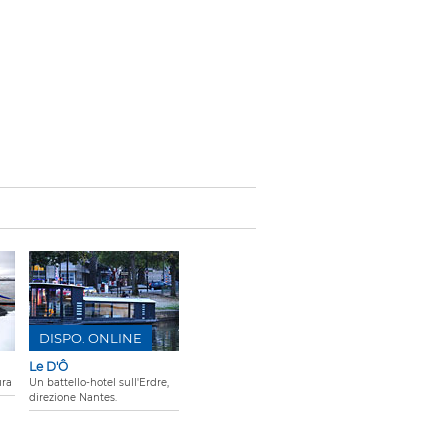
DISPO. ONLINE
Le D'Ô
ura
Un battello-hotel sull'Erdre,
direzione Nantes.