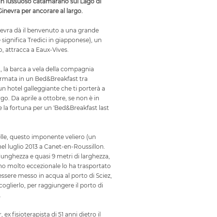
un lussuoso catamarano sul Lago di
inevra per ancorare al largo.
Ginevra dà il benvenuto a una grande
 significa Tredici in giapponese), un
 attracca a Eaux-Vives.
, la barca a vela della compagnia
ormata in un Bed&Breakfast tra
 hotel galleggiante che ti porterà a
rgo. Da aprile a ottobre, se non è in
e la fortuna per un 'Bed&Breakfast last
lle, questo imponente veliero (un
nel luglio 2013 a Canet-en-Roussillon.
 lunghezza e quasi 9 metri di larghezza,
o molto eccezionale lo ha trasportato
 essere messo in acqua al porto di Sciez,
coglierlo, per raggiungere il porto di
.
ex fisioterapista di 51 anni dietro il