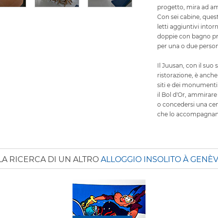
progetto, mira ad ampl
Con sei cabine, ques
letti aggiuntivi int
doppie con bagno pr
per una o due person
Il Juusan, con il suo s
ristorazione, è anche
siti e dei monumenti
il Bol d'Or, ammirare 
o concedersi una cen
che lo accompagnan
LA RICERCA DI UN ALTRO
ALLOGGIO INSOLITO À GENÈ