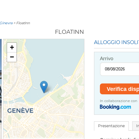
 Ginevra
> FloatInn
FLOATINN
ALLOGGIO INSOLI
+
−
Arrivo
In collaborazione con
Presentazione
I