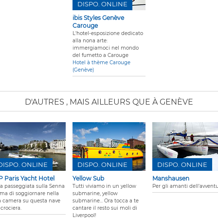
DISPO. ONLINE
ibis Styles Genève
Carouge
L'hotel-esposizione dedicato
alla nona arte:
immergiamoci nel mondo
del fumetto a Carouge
Hotel à thème Carouge
(Genève)
D'AUTRES
, MAIS AILLEURS QUE À GENÈVE
DISPO. ONLINE
DISPO. ONLINE
DISPO. ONLINE
P Paris Yacht Hotel
Yellow Sub
Manshausen
a passeggiata sulla Senna
Tutti viviamo in un yellow
Per gli amanti dell'avvent
ima di soggiornare nella
submarine, yellow
a camera su questa nave
submarine... Ora tocca a te
crociera.
cantare il resto sui moli di
Liverpool!