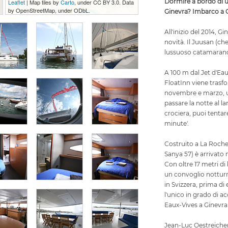
Dormire a bordo di 
Leaflet
| Map tiles by
Carto
, under CC BY 3.0. Data
by OpenStreetMap, under ODbL.
Ginevra? Imbarco a G
All'inizio del 2014, 
novità. Il Juusan (che
lussuoso catamarano,
A 100 m dal Jet d'Eau
FloatInn viene trasf
novembre e marzo, un
passare la notte al la
crociera, puoi tentar
minute'.
Costruito a La Roche
Sanya 57) è arrivato 
Con oltre 17 metri di
un convoglio notturn
in Svizzera, prima di
l'unico in grado di ac
Eaux-Vives a Ginevra
Jean-Luc Oestreicher, 