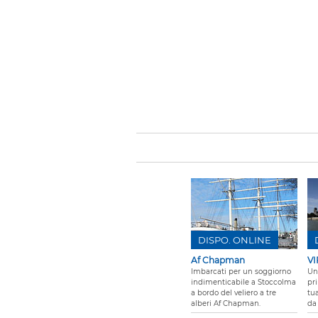
DISPO. ONLINE
Af Chapman
VI
Imbarcati per un soggiorno
Un
indimenticabile a Stoccolma
pr
a bordo del veliero a tre
tu
alberi Af Chapman.
da 