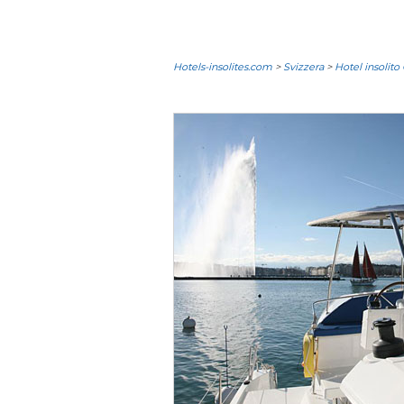
Hotels-insolites.com
>
Svizzera
>
Hotel insolito