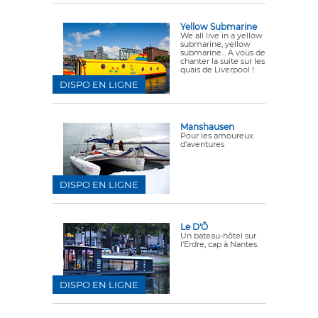
Yellow Submarine
We all live in a yellow
submarine, yellow
submarine... A vous de
chanter la suite sur les
quais de Liverpool !
DISPO EN LIGNE
Manshausen
Pour les amoureux
d'aventures
DISPO EN LIGNE
Le D'Ô
Un bateau-hôtel sur
l'Erdre, cap à Nantes.
DISPO EN LIGNE