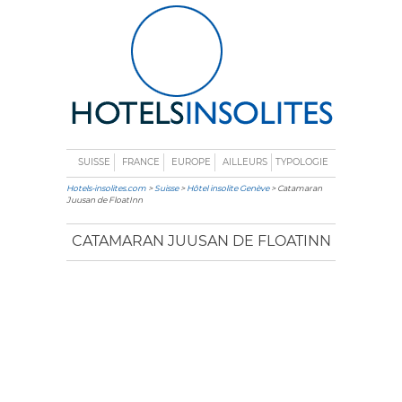
SUISSE
FRANCE
EUROPE
AILLEURS
TYPOLOGIE
Hotels-insolites.com
>
Suisse
>
Hôtel insolite Genève
> Catamaran
Juusan de FloatInn
CATAMARAN JUUSAN DE FLOATINN