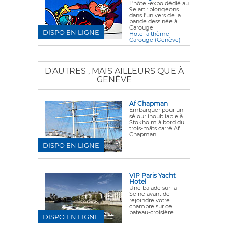
L'hôtel-expo dédié au
9e art : plongeons
dans l’univers de la
bande dessinée à
Carouge
DISPO EN LIGNE
Hotel à thème
Carouge (Genève)
D'AUTRES
, MAIS AILLEURS QUE À
GENÈVE
Af Chapman
Embarquer pour un
séjour inoubliable à
Stokholm à bord du
trois-mâts carré Af
Chapman.
DISPO EN LIGNE
VIP Paris Yacht
Hotel
Une balade sur la
Seine avant de
rejoindre votre
chambre sur ce
bateau-croisière.
DISPO EN LIGNE