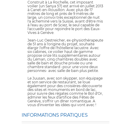
Construit à La Rochelle, cet imposant
voilier (un Sanya 57) est arrivé en juillet 2013
à Canet-en-Rousillon. Avec plus de 17
mètres de long et près de 9 mètres de
large, un convoi très exceptionnel de nuit
l'a acheminé vers la Suisse, avant d'être mis
à l'eau au port de Sciez, le seul capable de
l'accueillir pour rejoindre le port des Eaux-
Vives à Genève.
Jean-Luc Oestreicher, ex-physiothérapeute
de 51 ans à l'origine du projet, souhaite
élargir l'offre de l'hôtellerie lacustre. Avec
six cabines, ce voilier haut de gamme
propose onze lits supplémentaires autour
du Léman, cinq chambres doubles avec
salle de bain et douche privée ou une
chambre standard -pour une voire deux
personnes- avec salle de bain plus petite.
Le Juusan, avec son skypper, son équipage
et son service de restaurant, se loue
également pour des croisières-découverte
des sites et monuments en bord de lac,
pour suivre des régates comme le Bol d'Or,
admirer les feux d'artifice des Fêtes de
Genève, s'offrir un dîner romantique. A
vous d'inventer les idées qui vont avec !
INFORMATIONS PRATIQUES