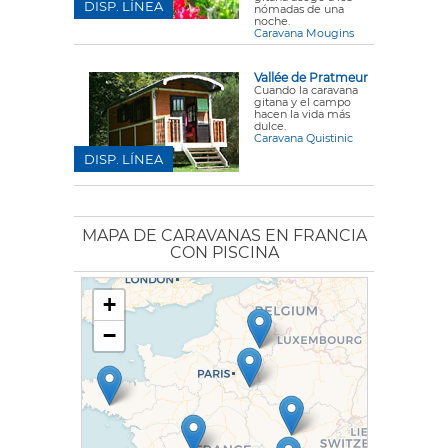
DISP. LÍNEA
nómadas de una
noche.
Caravana Mougins
Vallée de Pratmeur
Cuando la caravana
gitana y el campo
hacen la vida más
dulce.
Caravana Quistinic
DISP. LÍNEA
MAPA DE CARAVANAS EN FRANCIA
CON PISCINA
+
−