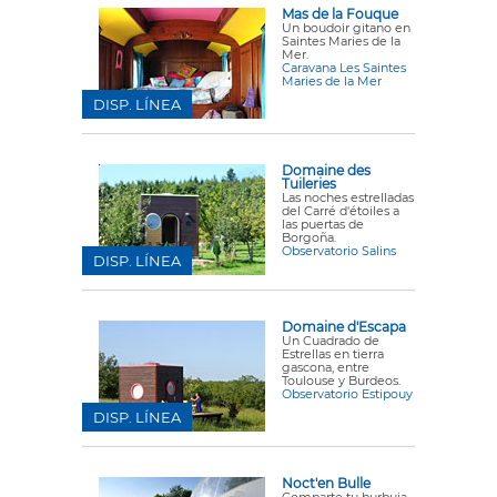
Mas de la Fouque
Un boudoir gitano en
Saintes Maries de la
Mer.
Caravana Les Saintes
Maries de la Mer
DISP. LÍNEA
Domaine des
Tuileries
Las noches estrelladas
del Carré d'étoiles a
las puertas de
Borgoña.
Observatorio Salins
DISP. LÍNEA
Domaine d'Escapa
Un Cuadrado de
Estrellas en tierra
gascona, entre
Toulouse y Burdeos.
Observatorio Estipouy
DISP. LÍNEA
Noct'en Bulle