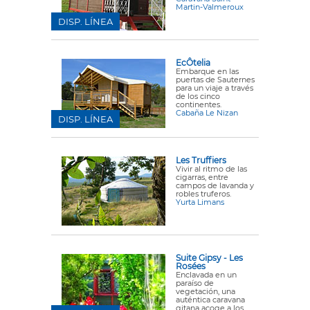
Martin-Valmeroux
DISP. LÍNEA
EcÔtelia
Embarque en las
puertas de Sauternes
para un viaje a través
de los cinco
continentes.
Cabaña Le Nizan
DISP. LÍNEA
Les Truffiers
Vivir al ritmo de las
cigarras, entre
campos de lavanda y
robles truferos.
Yurta Limans
Suite Gipsy - Les
Rosées
Enclavada en un
paraíso de
vegetación, una
auténtica caravana
gitana acoge a los