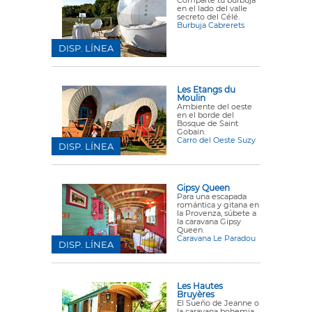
Comparte tu burbuja
en el lado del valle
secreto del Célé.
Burbuja Cabrerets
DISP. LÍNEA
Les Etangs du
Moulin
Ambiente del oeste
en el borde del
Bosque de Saint
Gobain.
Carro del Oeste Suzy
DISP. LÍNEA
Gipsy Queen
Para una escapada
romántica y gitana en
la Provenza, súbete a
la caravana Gipsy
Queen.
Caravana Le Paradou
DISP. LÍNEA
Les Hautes
Bruyères
El Sueño de Jeanne o
la caravana bohemia.