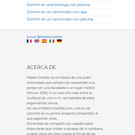
Dormir en una burbuja con piscina
Dormir en un carromato con spa
Dormir en un carromato con piscina
Versione it
Suivre @HotelsInsolites
English version
ACERCA DE
Hotels Insolites es la historia de una joven
enamorada que soñaba con sorprender a su
pareja con una escapada a un lugar insólito.
Pero en 2006, ni un solo sitio web, entre la
multitud de .com o .fr, nos hablaba de estos
alojamientos únicos.
Así nació Hotels-Insolites.com, creció y se
convirtió en su primer proyecto compartido, al
que seguirían otros.
Encantada de compartir con ustedes estas
direcciones que invitan a escapar de lo cotidiano,
a viajar cerca de casa o hasta el límite de los