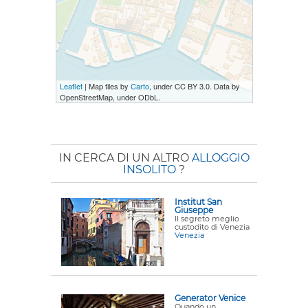
Leaflet
| Map tiles by
Carto
, under CC BY 3.0. Data by
OpenStreetMap, under ODbL.
IN CERCA DI UN ALTRO
ALLOGGIO
INSOLITO
?
Institut San
Giuseppe
Il segreto meglio
custodito di Venezia
Venezia
Generator Venice
Quando un