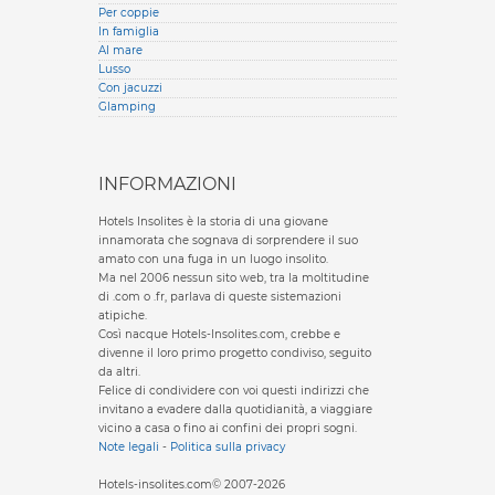
Per coppie
In famiglia
Al mare
Lusso
Con jacuzzi
Glamping
INFORMAZIONI
Hotels Insolites è la storia di una giovane
innamorata che sognava di sorprendere il suo
amato con una fuga in un luogo insolito.
Ma nel 2006 nessun sito web, tra la moltitudine
di .com o .fr, parlava di queste sistemazioni
atipiche.
Così nacque Hotels-Insolites.com, crebbe e
divenne il loro primo progetto condiviso, seguito
da altri.
Felice di condividere con voi questi indirizzi che
invitano a evadere dalla quotidianità, a viaggiare
vicino a casa o fino ai confini dei propri sogni.
Note legali
-
Politica sulla privacy
Hotels-insolites.com© 2007-2026