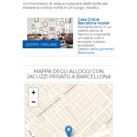
Un momento di relax e il piacere delle bolle per
iniziare la vostra notte in un luogo insolito.
Casa Gracia
Barcelona Hostel
Romanticismo in un
ostello pieno di
fascino e originalità,
un ostello che ti
accoglie a prezzi
DISPO. ONLINE
accessibili.
Ostello della gioventù
Barcelone
MAPPA DEGLI ALLOGGI CON
JACUZZI PRIVATO A BARCELLONA
+
−