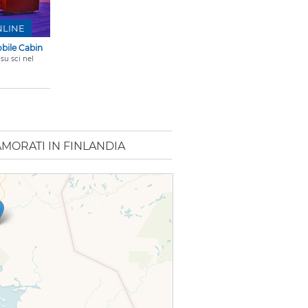
NLINE
obile Cabin
su sci nel
AMORATI IN FINLANDIA