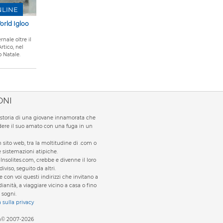
NLINE
rld Igloo
rnale oltre il
rtico, nel
 Natale.
ONI
la storia di una giovane innamorata che
ere il suo amato con una fuga in un
sito web, tra la moltitudine di .com o
te sistemazioni atipiche.
Insolites.com, crebbe e divenne il loro
viso, seguito da altri.
e con voi questi indirizzi che invitano a
ianità, a viaggiare vicino a casa o fino
 sogni.
a sulla privacy
om© 2007-2026