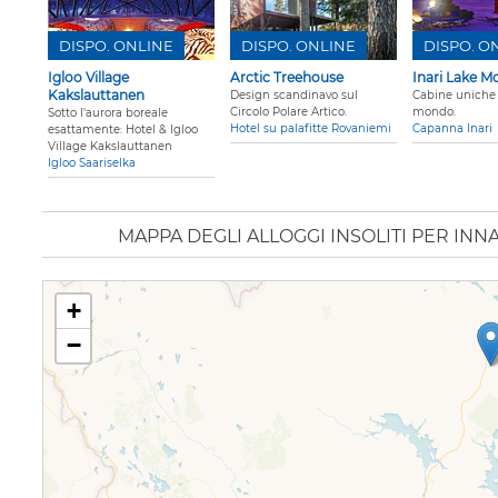
DISPO. ONLINE
DISPO. ONLINE
DISPO. O
Igloo Village
Arctic Treehouse
Inari Lake M
Kakslauttanen
Design scandinavo sul
Cabine uniche 
Circolo Polare Artico.
mondo.
Sotto l'aurora boreale
Hotel su palafitte Rovaniemi
Capanna Inari
esattamente: Hotel & Igloo
Village Kakslauttanen
Igloo Saariselka
MAPPA DEGLI ALLOGGI INSOLITI PER INN
+
−