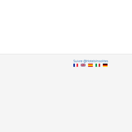
Vers
Suivre @HotelsInsolites
English version