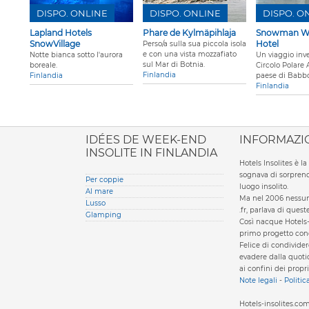
DISPO. ONLINE
DISPO. ONLINE
DISPO. O
Lapland Hotels
Phare de Kylmäpihlaja
Snowman Wo
SnowVillage
Hotel
Perso/a sulla sua piccola isola
e con una vista mozzafiato
Notte bianca sotto l'aurora
Un viaggio inve
sul Mar di Botnia.
boreale.
Circolo Polare A
Finlandia
Finlandia
paese di Babbo
Finlandia
ione italiana
IDÉES DE WEEK-END
INFORMAZI
INSOLITE IN FINLANDIA
Hotels Insolites è 
sognava di sorprend
Per coppie
luogo insolito.
Al mare
Ma nel 2006 nessun 
Lusso
.fr, parlava di ques
Glamping
Così nacque Hotels-
primo progetto condi
Felice di condivider
evadere dalla quotid
ai confini dei propri
Note legali
-
Politic
Hotels-insolites.c