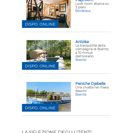
Love room atipica su
3 piani
Bordeaux
DISPO. ONLINE
Antzika
La tranquillità della
campagna di Biarritz
a 10 minuti
dall'oceano.
Biarritz
DISPO. ONLINE
Peniche Djebelle
Una chiatta nei Paesi
Baschi!
Biarritz
DISPO. ONLINE
LA SELEZIONE DEGLI UTENTI