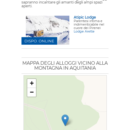
sapranno incantare gli amanti degli ampi spazi
aperti.
Atipic Lodge
Parentesi intima e
indimenticabile nel
cuore dei Pirenei
Lodge Arette
DISPO. ONLINE
MAPPA DEGLI ALLOGGI VICINO ALLA
MONTAGNA IN AQUITANIA
+
−