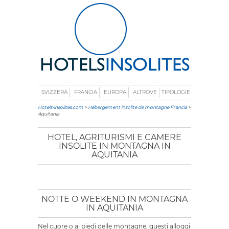
SVIZZERA
FRANCIA
EUROPA
ALTROVE
TIPOLOGIE
Hotels-insolites.com
>
Hébergement insolite de montagne Francia
>
Aquitania
HOTEL, AGRITURISMI E CAMERE
INSOLITE IN MONTAGNA IN
AQUITANIA
NOTTE O WEEKEND IN MONTAGNA
IN AQUITANIA
Nel cuore o ai piedi delle montagne, questi alloggi