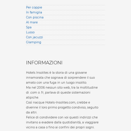
Per coppie
In famiglia
Con piscina
Al mare
Spa
Lusso
Con jacuzzi
Glamping
INFORMAZIONI
Hotels Insolites è la storia di una giovane
innamorata che sognava di sorprendere il suo
amato con una fuga in un luogo insolito.
Ma nel 2006 nessun sito web, tra la moltitudine
di .com o .fr, parlava di queste sistemazioni
atipiche.
Così nacque Hotels-Insolites.com, crebbe e
divenne il loro primo progetto condiviso, seguito
da altri.
Felice di condividere con voi questi indirizzi che
invitano a evadere dalla quotidianità, a viaggiare
vicino a casa o fino ai confini dei propri sogni.