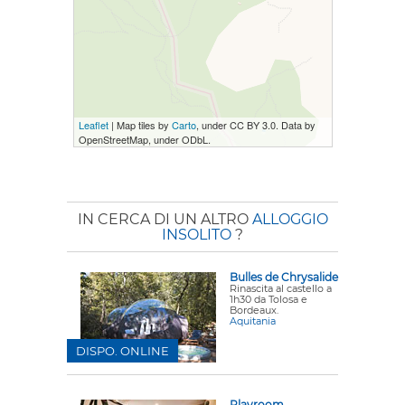
Leaflet
| Map tiles by
Carto
, under CC BY 3.0. Data by
OpenStreetMap, under ODbL.
IN CERCA DI UN ALTRO
ALLOGGIO
INSOLITO
?
Bulles de Chrysalide
Rinascita al castello a
1h30 da Tolosa e
Bordeaux.
Aquitania
DISPO. ONLINE
Playroom