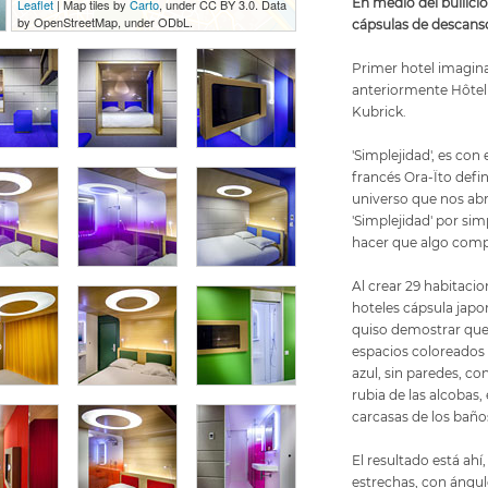
En medio del bullicio 
Leaflet
| Map tiles by
Carto
, under CC BY 3.0. Data
by OpenStreetMap, under ODbL.
cápsulas de descans
Primer hotel imagin
anteriormente Hôtel 
Kubrick.
'Simplejidad', es co
francés Ora-Ïto defi
universo que nos abr
'Simplejidad' por sim
hacer que algo comp
Al crear 29 habitaci
hoteles cápsula japo
quiso demostrar que
espacios coloreados e
azul, sin paredes, c
rubia de las alcobas, 
carcasas de los baño
El resultado está ah
estrechas, con ángul