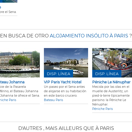
e
bre el Sena.
EN BUSCA DE OTRO
ALOJAMIENTO INSÓLITO À PARIS
?
DISP. LÍNEA
DISP. LÍNEA
teau Johanna
VIP Paris Yacht Hotel
Péniche Le Nénuphar
pie de la Pasarela
Un paseo por el Sena antes
Mecida por las olas en el
lférino, el Bateau Johanna
de alojarse en su habitación
muelle de Austerlitz, un
 Johanna te ofrece el Sena.
en este barco crucero.
pied-à-terre típicamente
niche Paris
Bateau Paris
parisino: la Péniche Le
Nénuphar.
Péniche Paris
D'AUTRES
, MAIS AILLEURS QUE À PARIS