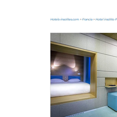
Hotels-insolites.com
>
Francia
>
Hotel insólito P