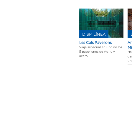
DISP. LÍNEA
Les Cols Pavellons
Ar
Ma
Viaje sensorial en uno de los
5 pabellones de vidrio y
Ha
acero.
de
un