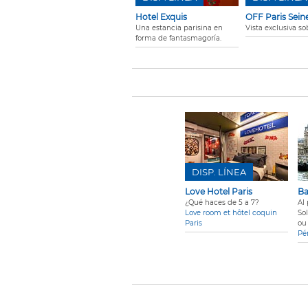
Hotel Exquis
OFF Paris Sein
Una estancia parisina en
Vista exclusiva so
forma de fantasmagoría.
DISP. LÍNEA
Love Hotel Paris
Ba
¿Qué haces de 5 a 7?
Al 
Love room et hôtel coquin
So
Paris
ou
Pé