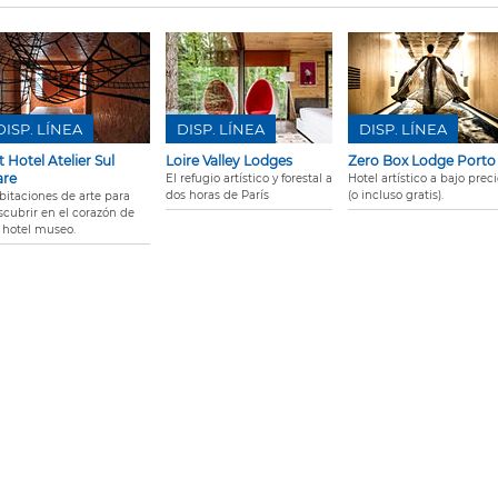
DISP. LÍNEA
DISP. LÍNEA
DISP. LÍNEA
t Hotel Atelier Sul
Loire Valley Lodges
Zero Box Lodge Porto
re
El refugio artístico y forestal a
Hotel artístico a bajo prec
dos horas de París
(o incluso gratis).
bitaciones de arte para
scubrir en el corazón de
 hotel museo.