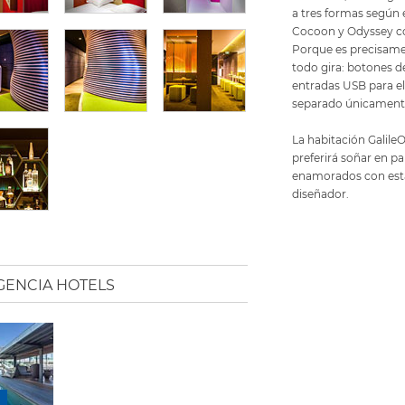
a tres formas según e
Cocoon y Odyssey c
Porque es precisamen
todo gira: botones de
entradas USB para el 
separado únicamente
La habitación GalileO
preferirá soñar en pa
enamorados con esta
diseñador.
GENCIA HOTELS