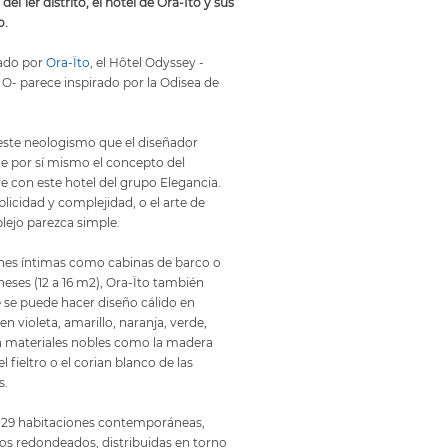
del 1er distrito, el hotel de Ora-Ito y sus
o.
ado por
Ora-Ïto
, el Hôtel Odyssey -
O- parece inspirado por la Odisea de
n este neologismo que el diseñador
ne por sí mismo el concepto del
e con este hotel del grupo Elegancia.
plicidad y complejidad, o el arte de
lejo parezca simple.
ones íntimas como cabinas de barco o
neses (12 a 16 m2), Ora-Ïto también
 se puede hacer diseño cálido en
n violeta, amarillo, naranja, verde,
on materiales nobles como la madera
el fieltro o el corian blanco de las
s.
í, 29 habitaciones contemporáneas,
os redondeados, distribuidas en torno