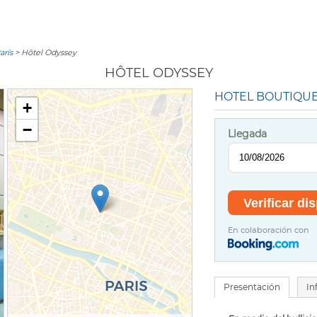
arís
> Hôtel Odyssey
HÔTEL ODYSSEY
HOTEL BOUTIQUE
+
−
Llegada
En colaboración con
Presentación
In