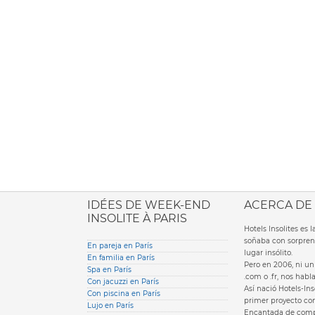
ione italiana
IDÉES DE WEEK-END
ACERCA DE
INSOLITE À PARIS
Hotels Insolites es
soñaba con sorpren
En pareja en París
lugar insólito.
En familia en París
Pero en 2006, ni un 
Spa en París
.com o .fr, nos hab
Con jacuzzi en París
Así nació Hotels-Ins
Con piscina en París
primer proyecto com
Lujo en París
Encantada de compa