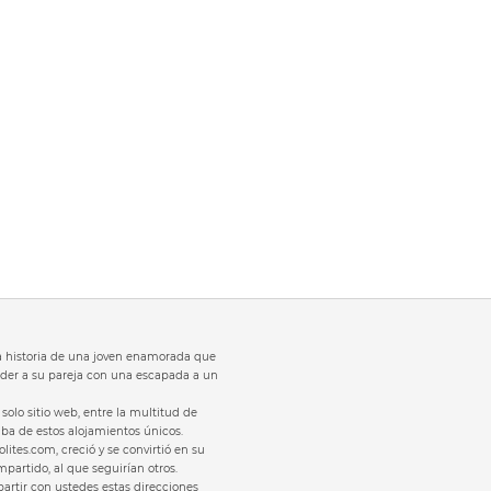
 la historia de una joven enamorada que
der a su pareja con una escapada a un
solo sitio web, entre la multitud de
laba de estos alojamientos únicos.
olites.com, creció y se convirtió en su
partido, al que seguirían otros.
rtir con ustedes estas direcciones