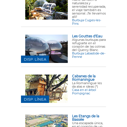
naturaleza y
serenidad recuperada,
el viaje también es
sensorial. ¡Te llevamos
allí!
Burbuja Cuges-les-
Pins
Les Gouttes d'Eau
Algunas burbujas para
refugiarte en el
corazón de las colinas
del Quercy Blanc.
Burbuja Labastide-de-
Penne
DISP. LÍNEA
Cabanes de la
Romaningue
La Romaningue les
da alas e ideas (*)
Casa en el árbol
Pompignac
DISP. LÍNEA
Les Etangs de la
Bassée
Una escapada única,
en el corazón de un