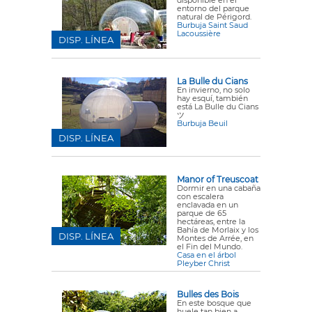
disponible en el
entorno del parque
natural de Périgord.
Burbuja Saint Saud
Lacoussière
DISP. LÍNEA
La Bulle du Cians
En invierno, no solo
hay esquí, también
está La Bulle du Cians
ツ
Burbuja Beuil
DISP. LÍNEA
Manor of Treuscoat
Dormir en una cabaña
con escalera
enclavada en un
parque de 65
hectáreas, entre la
Bahía de Morlaix y los
DISP. LÍNEA
Montes de Arrée, en
el Fin del Mundo.
Casa en el árbol
Pleyber Christ
Bulles des Bois
En este bosque que
huele tan bien a