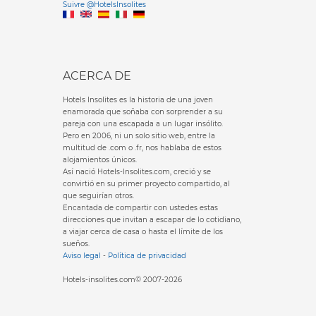
Suivre @HotelsInsolites
English version
ACERCA DE
Hotels Insolites es la historia de una joven
enamorada que soñaba con sorprender a su
pareja con una escapada a un lugar insólito.
Pero en 2006, ni un solo sitio web, entre la
multitud de .com o .fr, nos hablaba de estos
alojamientos únicos.
Así nació Hotels-Insolites.com, creció y se
convirtió en su primer proyecto compartido, al
que seguirían otros.
Encantada de compartir con ustedes estas
direcciones que invitan a escapar de lo cotidiano,
a viajar cerca de casa o hasta el límite de los
sueños.
Aviso legal
-
Política de privacidad
Hotels-insolites.com© 2007-2026