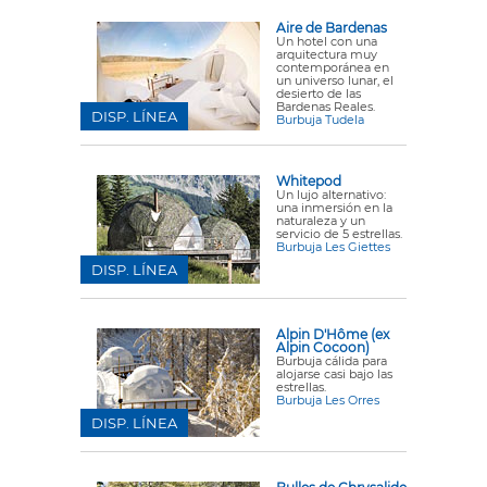
Aire de Bardenas
Un hotel con una
arquitectura muy
contemporánea en
un universo lunar, el
desierto de las
Bardenas Reales.
DISP. LÍNEA
Burbuja Tudela
Whitepod
Un lujo alternativo:
una inmersión en la
naturaleza y un
servicio de 5 estrellas.
Burbuja Les Giettes
DISP. LÍNEA
Alpin D'Hôme (ex
Alpin Cocoon)
Burbuja cálida para
alojarse casi bajo las
estrellas.
Burbuja Les Orres
DISP. LÍNEA