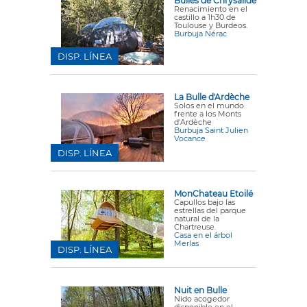
Bulles de Chrysalide
Renacimiento en el
castillo a 1h30 de
Toulouse y Burdeos.
Burbuja Nérac
DISP. LÍNEA
La Bulle d'Ardèche
Solos en el mundo
frente a los Monts
d'Ardèche
Burbuja Saint Julien
Vocance
DISP. LÍNEA
MonChateau Etoilé
Capullos bajo las
estrellas del parque
natural de la
Chartreuse.
Casa en el árbol
Merlas
DISP. LÍNEA
Nuit en Bulle
Nido acogedor