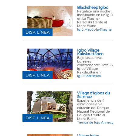
Blacksheep Igloo
Regálate una noche
inolvidable en un iglú
en La Plagne-
Paradiski frente al
Mont Blanc.
Iglú Macôt-la-Plagne
DISP. LÍNEA
Igloo Village
Kakslauttanen
Bajo las auroras
boreales
exactamente: Hotel &
Igloo Village
Kakslauttanen
DISP. LÍNEA
Iglú Saariselka
Village d'Igloos du
Semnoz
Experiencia de 4
estaciones en el
corazón del Parque
Natural Regional de
Bauges, frente al
DISP. LÍNEA
Mont-Blanc.
Tienda de lujo Annecy
Village Igloo