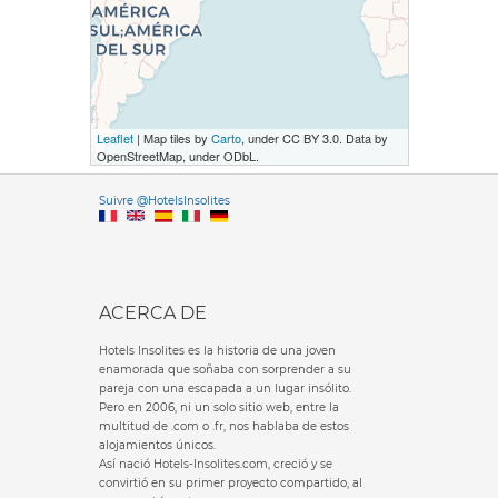
Leaflet
| Map tiles by
Carto
, under CC BY 3.0. Data by
OpenStreetMap, under ODbL.
Versione it
Suivre @HotelsInsolites
English version
ACERCA DE
Hotels Insolites es la historia de una joven
enamorada que soñaba con sorprender a su
pareja con una escapada a un lugar insólito.
Pero en 2006, ni un solo sitio web, entre la
multitud de .com o .fr, nos hablaba de estos
alojamientos únicos.
Así nació Hotels-Insolites.com, creció y se
convirtió en su primer proyecto compartido, al