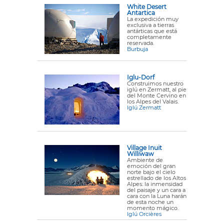
White Desert
Antartica
La expedición muy
exclusiva a tierras
antárticas que está
completamente
reservada.
Burbuja
Iglu-Dorf
Construimos nuestro
iglú en Zermatt, al pie
del Monte Cervino en
los Alpes del Valais.
Iglú Zermatt
Village Inuit
Williwaw
Ambiente de
emoción del gran
norte bajo el cielo
estrellado de los Altos
Alpes: la inmensidad
del paisaje y un cara a
cara con la Luna harán
de esta noche un
momento mágico.
Iglú Orcières