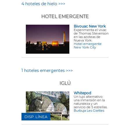
4 hoteles de hielo >>>
HOTEL EMERGENTE
Bivouac New York
Experimenta el vivac
de Thomas Stevenson
en las azoteas de
Nueva York.
Hotel emergente
New York City
1 hoteles emergentes >>>
IGLÚ
Whitepod
Un lujo alternativo:
una inmersión en la
naturaleza y un
servicio de 5 estrellas.
Burbuja Les Giettes
DISP. LÍNEA