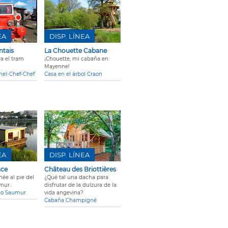
EA
DISP. LÍNEA
tais
La Chouette Cabane
ra el tram
¡Chouette, mi cabaña en
Mayenne!
hel-Chef-Chef
Casa en el árbol Craon
EA
DISP. LÍNEA
nce
Château des Briottières
ée al pie del
¿Qué tal una dacha para
umur.
disfrutar de la dulzura de la
do Saumur
vida angevina?
Cabaña Champigné