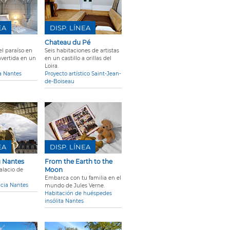
EA
DISP. LÍNEA
Chateau du Pé
l paraíso en
Seis habitaciones de artistas
nvertida en un
en un castillo a orillas del
Loira.
ía Nantes
Proyecto artístico Saint-Jean-
de-Boiseau
EA
DISP. LÍNEA
u Nantes
From the Earth to the
Moon
Palacio de
Embarca con tu familia en el
icia Nantes
mundo de Jules Verne.
Habitación de huéspedes
insólita Nantes