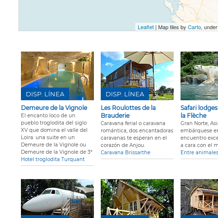
Leaflet
| Map tiles by
Carto
, unde
DISP. LÍNEA
DISP. LÍNEA
Demeure de la Vignole
Les Roulottes de la
Safari lodge
Brauderie
la Flèche
El encanto loco de un
pueblo troglodita del siglo
Caravana ferial o caravana
Gran Norte, Asi
XV que domina el valle del
romántica, dos encantadoras
embárquese e
Loira: una suite en un
caravanas te esperan en el
encuentro exce
Demeure de la Vignole ou
corazón de Anjou.
a cara con el 
Demeure de la Vignole de 3*
Caravana Brissarthe
Entre animales
Hotel troglodita Turquant