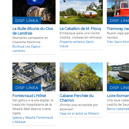
DISP. LÍNEA
DISP. LÍN
La Bulle d'Aunis du Clos
Le Caballon de M. Plocq
Tramway nan
de Landrais
Embarque para una noche
Nuevo viaje pa
insólita. ¡Instalación efímera!
nantais.
Momento campestre en
Proyecto artístico Saint-
Tren Saint-Mic
Charente Maritime.
Viaud
Burbuja Les Égaux -
Landrais
DISP. LÍNEA
DISP. LÍN
Fontevraud L'Hôtel
Cabane Perchée du
Loire Roma
Charron
Del gótico a la era digital, la
Una toue caban
tradición hospitalaria de la
castillo de Sa
¡Primer piso accesible por
Abadía Real abarca nueve
Barco cabana
ascensor!
siglos.
Casa en el árbol Le Pellerin
Iglesia y Abadía Fontevraud
L'Abbaye