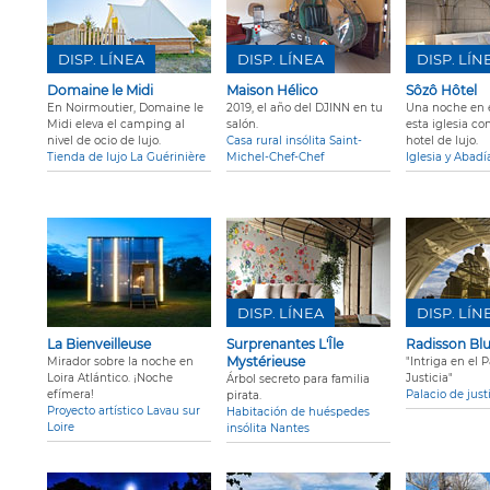
DISP. LÍNEA
DISP. LÍNEA
DISP. LÍN
Domaine le Midi
Maison Hélico
Sôzô Hôtel
En Noirmoutier, Domaine le
2019, el año del DJINN en tu
Una noche en e
Midi eleva el camping al
salón.
esta iglesia co
nivel de ocio de lujo.
Casa rural insólita Saint-
hotel de lujo.
Tienda de lujo La Guérinière
Michel-Chef-Chef
Iglesia y Abad
DISP. LÍNEA
DISP. LÍN
La Bienveilleuse
Surprenantes L'Île
Radisson Bl
Mystérieuse
Mirador sobre la noche en
"Intriga en el 
Loira Atlántico. ¡Noche
Justicia"
Árbol secreto para familia
efímera!
Palacio de just
pirata.
Proyecto artístico Lavau sur
Habitación de huéspedes
Loire
insólita Nantes