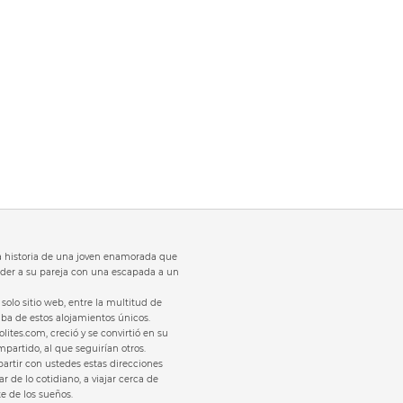
 la historia de una joven enamorada que
der a su pareja con una escapada a un
solo sitio web, entre la multitud de
laba de estos alojamientos únicos.
olites.com, creció y se convirtió en su
partido, al que seguirían otros.
rtir con ustedes estas direcciones
r de lo cotidiano, a viajar cerca de
te de los sueños.