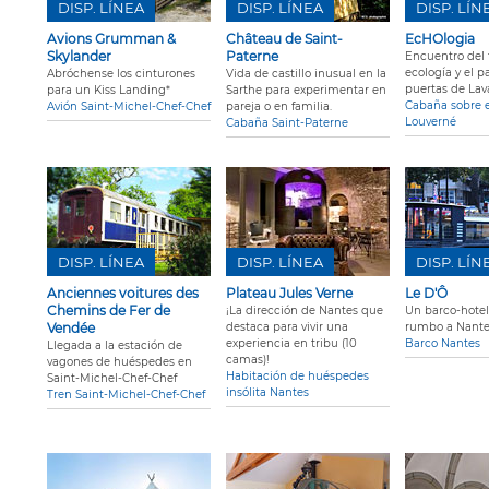
DISP. LÍNEA
DISP. LÍNEA
DISP. LÍN
Avions Grumman &
Château de Saint-
EcHOlogia
Skylander
Paterne
Encuentro del 
ecología y el p
Abróchense los cinturones
Vida de castillo inusual en la
puertas de Lava
para un Kiss Landing*
Sarthe para experimentar en
Cabaña sobre 
Avión Saint-Michel-Chef-Chef
pareja o en familia.
Louverné
Cabaña Saint-Paterne
DISP. LÍNEA
DISP. LÍNEA
DISP. LÍN
Anciennes voitures des
Plateau Jules Verne
Le D'Ô
Chemins de Fer de
¡La dirección de Nantes que
Un barco-hotel 
Vendée
destaca para vivir una
rumbo a Nante
experiencia en tribu (10
Barco Nantes
Llegada a la estación de
camas)!
vagones de huéspedes en
Habitación de huéspedes
Saint-Michel-Chef-Chef
insólita Nantes
Tren Saint-Michel-Chef-Chef