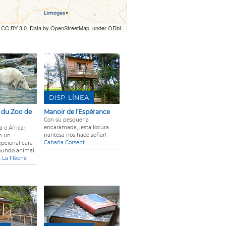
r CC BY 3.0. Data by OpenStreetMap, under ODbL.
DISP. LÍNEA
s du Zoo de
Manoir de l'Espérance
Con su pesquería
encaramada, ¡esta locura
a o África:
nantesa nos hace soñar!
n un
Cabaña Corsept
pcional cara
mundo animal.
 La Flèche