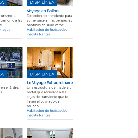
EA
DISP. LÍNEA
Voyage en Ballon
turismo, la
Dirección sorprendente para
atrimonio a las
sumergirse en las peripecias
l.
nantinas de Julio Verne.
el agua
Habitación de huéspedes
insólita Nantes
EA
DISP. LÍNEA
Le Voyage Extraordinaire
en el Erdre,
Una estructura de madera y
s.
metal que recuerda a las
cajas de transporte que te
llevan al otro lado del
mundo.
Habitación de huéspedes
insólita Nantes