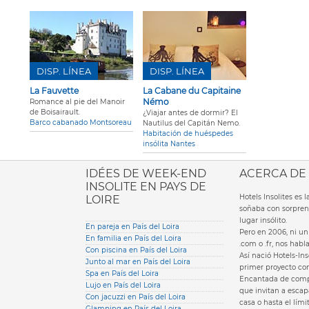
DISP. LÍNEA
DISP. LÍNEA
La Fauvette
La Cabane du Capitaine
Némo
Romance al pie del Manoir
de Boisairault.
¿Viajar antes de dormir? El
Barco cabanado Montsoreau
Nautilus del Capitán Nemo.
Habitación de huéspedes
insólita Nantes
ione italiana
IDÉES DE WEEK-END
ACERCA DE
INSOLITE EN PAYS DE
Hotels Insolites es
LOIRE
soñaba con sorpren
lugar insólito.
En pareja en País del Loira
Pero en 2006, ni un 
En familia en País del Loira
.com o .fr, nos hab
Con piscina en País del Loira
Así nació Hotels-Ins
Junto al mar en País del Loira
primer proyecto com
Spa en País del Loira
Encantada de compa
Lujo en País del Loira
que invitan a escapa
Con jacuzzi en País del Loira
casa o hasta el lími
Glamping en País del Loira