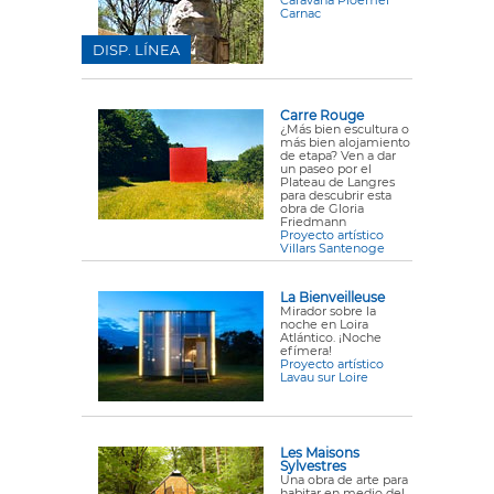
Caravana Ploemel
Carnac
DISP. LÍNEA
Carre Rouge
¿Más bien escultura o
más bien alojamiento
de etapa? Ven a dar
un paseo por el
Plateau de Langres
para descubrir esta
obra de Gloria
Friedmann
Proyecto artístico
Villars Santenoge
La Bienveilleuse
Mirador sobre la
noche en Loira
Atlántico. ¡Noche
efímera!
Proyecto artístico
Lavau sur Loire
Les Maisons
Sylvestres
Una obra de arte para
habitar en medio del