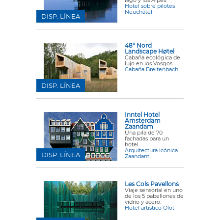
lago y los Alpes.
Hotel sobre pilotes
Neuchâtel
DISP. LÍNEA
48° Nord
Landscape Høtel
Cabaña ecológica de
lujo en los Vosgos
Cabaña Breitenbach
DISP. LÍNEA
Inntel Hotel
Amsterdam
Zaandam
Una pila de 70
fachadas para un
hotel.
Arquitectura icónica
DISP. LÍNEA
Zaandam
Les Cols Pavellons
Viaje sensorial en uno
de los 5 pabellones de
vidrio y acero.
Hotel artístico Olot