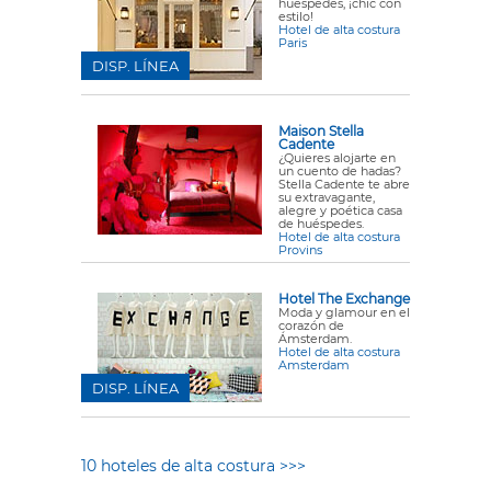
huéspedes, ¡chic con
estilo!
Hotel de alta costura
Paris
DISP. LÍNEA
Maison Stella
Cadente
¿Quieres alojarte en
un cuento de hadas?
Stella Cadente te abre
su extravagante,
alegre y poética casa
de huéspedes.
Hotel de alta costura
Provins
Hotel The Exchange
Moda y glamour en el
corazón de
Ámsterdam.
Hotel de alta costura
Amsterdam
DISP. LÍNEA
10 hoteles de alta costura >>>