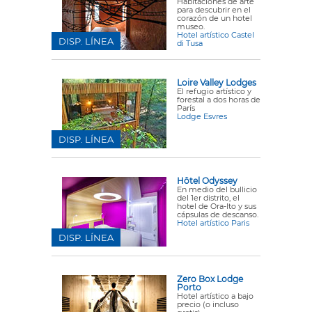
Habitaciones de arte
para descubrir en el
corazón de un hotel
museo.
Hotel artístico Castel
DISP. LÍNEA
di Tusa
Loire Valley Lodges
El refugio artístico y
forestal a dos horas de
París
Lodge Esvres
DISP. LÍNEA
Hôtel Odyssey
En medio del bullicio
del 1er distrito, el
hotel de Ora-Ito y sus
cápsulas de descanso.
Hotel artístico Paris
DISP. LÍNEA
Zero Box Lodge
Porto
Hotel artístico a bajo
precio (o incluso