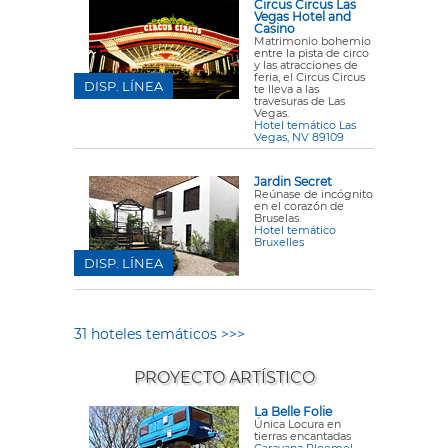
Circus Circus Las
Vegas Hotel and
Casino
Matrimonio bohemio
entre la pista de circo
y las atracciones de
feria, el Circus Circus
DISP. LÍNEA
te lleva a las
travesuras de Las
Vegas.
Hotel temático Las
Vegas, NV 89109
Jardin Secret
Reúnase de incógnito
en el corazón de
Bruselas.
Hotel temático
Bruxelles
DISP. LÍNEA
31 hoteles temáticos >>>
PROYECTO ARTÍSTICO
La Belle Folie
Única Locura en
tierras encantadas