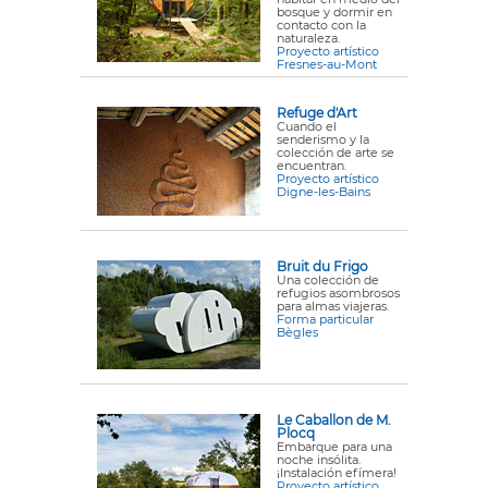
bosque y dormir en
contacto con la
naturaleza.
Proyecto artístico
Fresnes-au-Mont
Refuge d'Art
Cuando el
senderismo y la
colección de arte se
encuentran.
Proyecto artístico
Digne-les-Bains
Bruit du Frigo
Una colección de
refugios asombrosos
para almas viajeras.
Forma particular
Bègles
Le Caballon de M.
Plocq
Embarque para una
noche insólita.
¡Instalación efímera!
Proyecto artístico