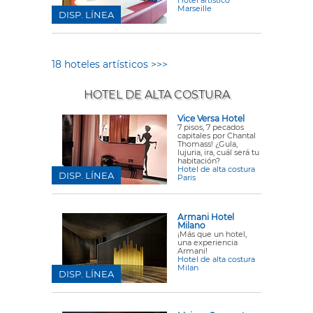
Hotel artístico
Marseille
DISP. LÍNEA
18 hoteles artísticos >>>
HOTEL DE ALTA COSTURA
Vice Versa Hotel
7 pisos, 7 pecados
capitales por Chantal
Thomass! ¿Gula,
lujuria, ira, cuál será tu
habitación?
Hotel de alta costura
DISP. LÍNEA
Paris
Armani Hotel
Milano
¡Más que un hotel,
una experiencia
Armani!
Hotel de alta costura
Milan
DISP. LÍNEA