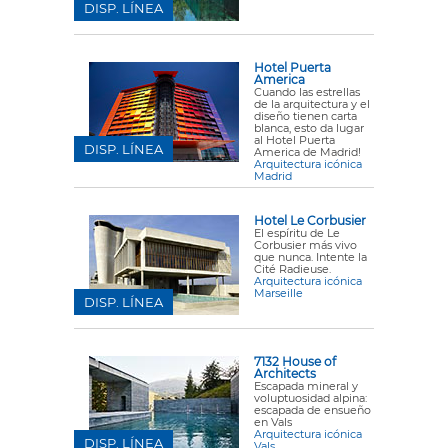
DISP. LÍNEA
Hotel Puerta
America
Cuando las estrellas
de la arquitectura y el
diseño tienen carta
blanca, esto da lugar
al Hotel Puerta
DISP. LÍNEA
America de Madrid!
Arquitectura icónica
Madrid
Hotel Le Corbusier
El espíritu de Le
Corbusier más vivo
que nunca. Intente la
Cité Radieuse.
Arquitectura icónica
Marseille
DISP. LÍNEA
7132 House of
Architects
Escapada mineral y
voluptuosidad alpina:
escapada de ensueño
en Vals
Arquitectura icónica
DISP. LÍNEA
Vals