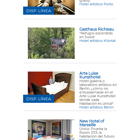
gratis).
Hotel artístico Porto
DISP. LÍNEA
Gasthaus Richisau
"Refugio escondido
en Suiza"
Hotel artístico Klöntal
Arte Luise
Kunsthotel
Hotel-galería o
laboratorio artístico en
Berlín, ¿cómo no
entusiasmarse en el
Arte Luise Kunsthotel
DISP. LÍNEA
donde cada
habitación es única?
Hotel artístico Berlin
New Hotel of
Marseille
Único: Prueba la
Room 2113, la
habitación del futuro.