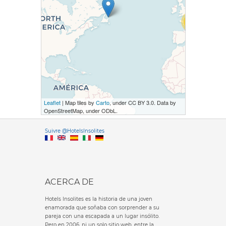
78
Leaflet
| Map tiles by
Carto
, under CC BY 3.0. Data by
OpenStreetMap, under ODbL.
Versione it
Suivre @HotelsInsolites
English version
ACERCA DE
Hotels Insolites es la historia de una joven
enamorada que soñaba con sorprender a su
pareja con una escapada a un lugar insólito.
Pero en 2006, ni un solo sitio web, entre la