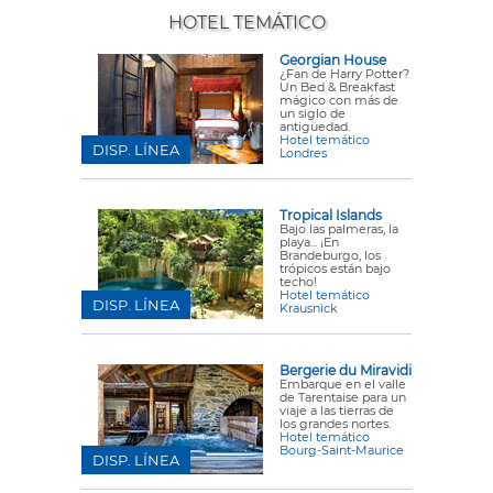
HOTEL TEMÁTICO
Georgian House
¿Fan de Harry Potter?
Un Bed & Breakfast
mágico con más de
un siglo de
antigüedad.
Hotel temático
DISP. LÍNEA
Londres
Tropical Islands
Bajo las palmeras, la
playa... ¡En
Brandeburgo, los
trópicos están bajo
techo!
Hotel temático
DISP. LÍNEA
Krausnick
Bergerie du Miravidi
Embarque en el valle
de Tarentaise para un
viaje a las tierras de
los grandes nortes.
Hotel temático
Bourg-Saint-Maurice
DISP. LÍNEA