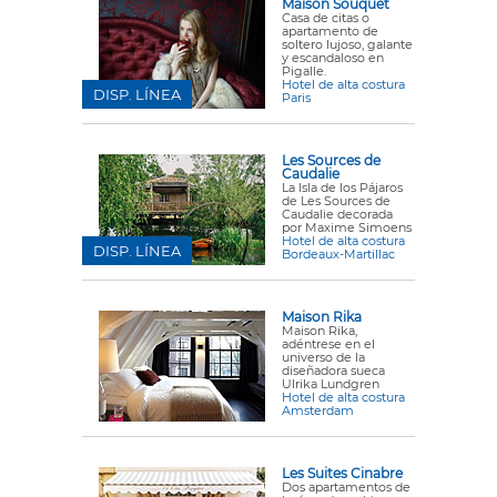
Maison Souquet
Casa de citas o
apartamento de
soltero lujoso, galante
y escandaloso en
Pigalle.
Hotel de alta costura
DISP. LÍNEA
Paris
Les Sources de
Caudalie
La Isla de los Pájaros
de Les Sources de
Caudalie decorada
por Maxime Simoens
Hotel de alta costura
DISP. LÍNEA
Bordeaux-Martillac
Maison Rika
Maison Rika,
adéntrese en el
universo de la
diseñadora sueca
Ulrika Lundgren
Hotel de alta costura
Amsterdam
Les Suites Cinabre
Dos apartamentos de