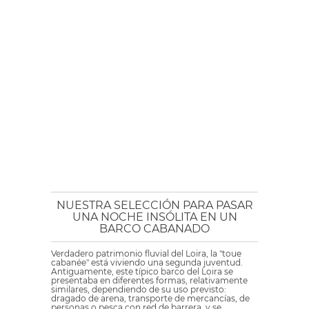
NUESTRA SELECCIÓN PARA PASAR
UNA NOCHE INSÓLITA EN UN
BARCO CABANADO
Verdadero patrimonio fluvial del Loira, la "toue
cabanée" está viviendo una segunda juventud.
Antiguamente, este típico barco del Loira se
presentaba en diferentes formas, relativamente
similares, dependiendo de su uso previsto:
dragado de arena, transporte de mercancías, de
personas o pesca con red de barrera, y se