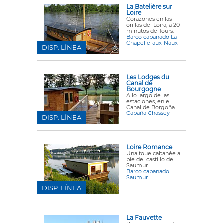
La Batelière sur
Loire
Corazones en las
orillas del Loira, a 20
minutos de Tours.
Barco cabanado La
Chapelle-aux-Naux
DISP. LÍNEA
Les Lodges du
Canal de
Bourgogne
A lo largo de las
estaciones, en el
Canal de Borgoña.
Cabaña Chassey
DISP. LÍNEA
Loire Romance
Una toue cabanée al
pie del castillo de
Saumur.
Barco cabanado
Saumur
DISP. LÍNEA
La Fauvette