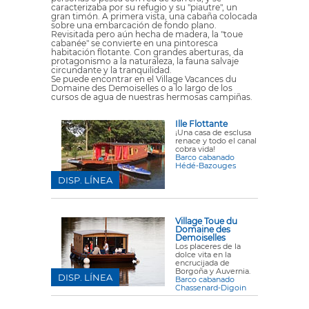
caracterizaba por su refugio y su "piautre", un
gran timón. A primera vista, una cabaña colocada
sobre una embarcación de fondo plano.
Revisitada pero aún hecha de madera, la "toue
cabanée" se convierte en una pintoresca
habitación flotante. Con grandes aberturas, da
protagonismo a la naturaleza, la fauna salvaje
circundante y la tranquilidad.
Se puede encontrar en el Village Vacances du
Domaine des Demoiselles o a lo largo de los
cursos de agua de nuestras hermosas campiñas.
Ille Flottante
¡Una casa de esclusa
renace y todo el canal
cobra vida!
Barco cabanado
Hédé-Bazouges
DISP. LÍNEA
Village Toue du
Domaine des
Demoiselles
Los placeres de la
dolce vita en la
encrucijada de
Borgoña y Auvernia.
DISP. LÍNEA
Barco cabanado
Chassenard-Digoin