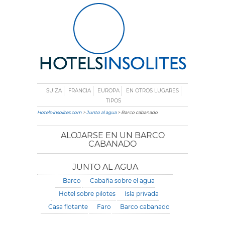
SUIZA
FRANCIA
EUROPA
EN OTROS LUGARES
TIPOS
Hotels-insolites.com
>
Junto al agua
> Barco cabanado
ALOJARSE EN UN BARCO
CABANADO
JUNTO AL AGUA
Barco
Cabaña sobre el agua
Hotel sobre pilotes
Isla privada
Casa flotante
Faro
Barco cabanado