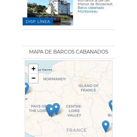
Romance al pie del
Manoir de Boisairault.
Barco cabanado
Montsoreau
DISP. LÍNEA
MAPA DE BARCOS CABANADOS
+
−