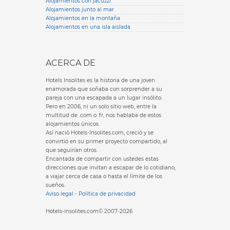
Alojamientos con jacuzzi
Alojamientos junto al mar
Alojamientos en la montaña
Alojamientos en una isla aislada
ACERCA DE
Hotels Insolites es la historia de una joven
enamorada que soñaba con sorprender a su
pareja con una escapada a un lugar insólito.
Pero en 2006, ni un solo sitio web, entre la
multitud de .com o .fr, nos hablaba de estos
alojamientos únicos.
Así nació Hotels-Insolites.com, creció y se
convirtió en su primer proyecto compartido, al
que seguirían otros.
Encantada de compartir con ustedes estas
direcciones que invitan a escapar de lo cotidiano,
a viajar cerca de casa o hasta el límite de los
sueños.
Aviso legal
-
Política de privacidad
Hotels-insolites.com© 2007-2026