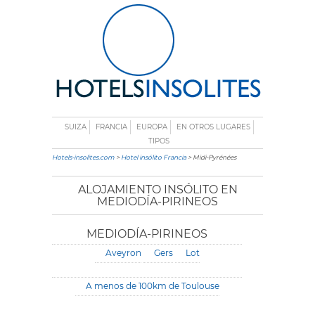
SUIZA
FRANCIA
EUROPA
EN OTROS LUGARES
TIPOS
Hotels-insolites.com
>
Hotel insólito Francia
> Midi-Pyrénées
ALOJAMIENTO INSÓLITO EN
MEDIODÍA-PIRINEOS
MEDIODÍA-PIRINEOS
Aveyron
Gers
Lot
A menos de 100km de Toulouse