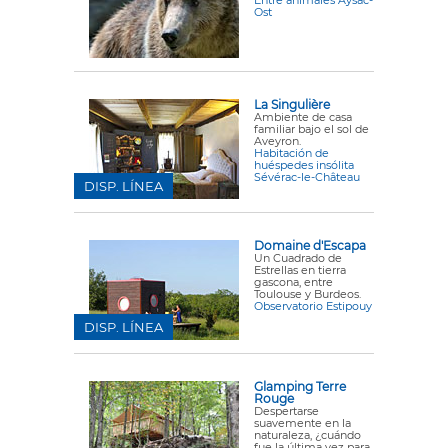
Entre animales Aysac-
Ost
La Singulière
Ambiente de casa
familiar bajo el sol de
Aveyron.
Habitación de
huéspedes insólita
Sévérac-le-Château
DISP. LÍNEA
Domaine d'Escapa
Un Cuadrado de
Estrellas en tierra
gascona, entre
Toulouse y Burdeos.
Observatorio Estipouy
DISP. LÍNEA
Glamping Terre
Rouge
Despertarse
suavemente en la
naturaleza, ¿cuándo
fue la última vez para