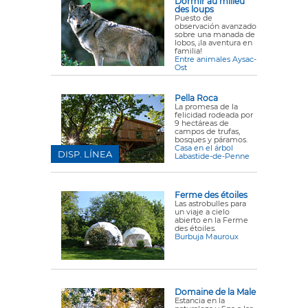
Dormir au milieu
des loups
Puesto de
observación avanzado
sobre una manada de
lobos, ¡la aventura en
familia!
Entre animales Aysac-
Ost
Pella Roca
La promesa de la
felicidad rodeada por
9 hectáreas de
campos de trufas,
bosques y páramos.
Casa en el árbol
DISP. LÍNEA
Labastide-de-Penne
Ferme des étoiles
Las astrobulles para
un viaje a cielo
abierto en la Ferme
des étoiles.
Burbuja Mauroux
Domaine de la Male
Estancia en la