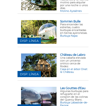
molino para alquilar
por una noche o unos
días.
Molino Ayssènes
Somn'en Bulle
Para encender las
estrellas, cuatro
burbujas encantadas
en tierras ayeronesas.
Burbuja Najac
DISP. LÍNEA
Château de Labro
Una cabaña elevada
con un universo
onírico cerca de
Rodez.
Casa en el árbol Onet
le Château
DISP. LÍNEA
Les Gouttes d'Eau
Algunas burbujas para
refugiarte en el
corazón de las colinas
del Quercy Blanc.
Burbuja Labastide-de-
Penne