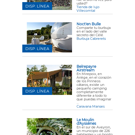
usted?
DISP. LÍNEA
Tienda de lujo
Villecomtal
Noct'en Bulle
Comparte tu burbuja
en el lado del valle
secreto del Célé.
Burbuja Cabrerets
DISP. LÍNEA
Belrepayre
Airstream
En Mirepoix, en
Ariège, en el corazón
de los Pirineos
cátaros, existe un
pequeño camping
DISP. LÍNEA
completamente
diferente a todo lo
que puedas imaginar
…
Caravana Manses
Le Moulin
d'Ayssènes
En el sur de Aveyron,
un municipio de 226
habitantes y un bonito