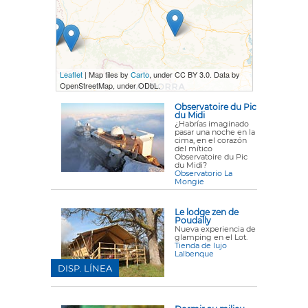
Leaflet
| Map tiles by
Carto
, under CC BY 3.0. Data by
OpenStreetMap, under ODbL.
Observatoire du Pic
du Midi
¿Habrías imaginado
pasar una noche en la
cima, en el corazón
del mítico
Observatoire du Pic
du Midi?
Observatorio La
Mongie
Le lodge zen de
Poudally
Nueva experiencia de
glamping en el Lot.
Tienda de lujo
Lalbenque
DISP. LÍNEA