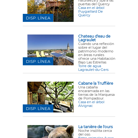
naturaleza y Spa a las
puertas del Quercy
Casa en el árbol
Puygaillard De
Quercy
DISP. LÍNEA
Chateau d'eau de
Lagraulet
Cuando una reflexión
sobre el lugar del
patrimonio moderno
en áreas rurales
ofrece una Habitación
DISP. LÍNEA
Bajo Las Estrellas
Torre de agua
Lagraulet-du-Gers
Cabane la Truffière
Una cabaña
encaramada en las
tierras de la Marquesa
de Pompadour.
Casa en el árbol
Alvignac
DISP. LÍNEA
La tanière de l'ours
Noche insólita cerca
del oso.