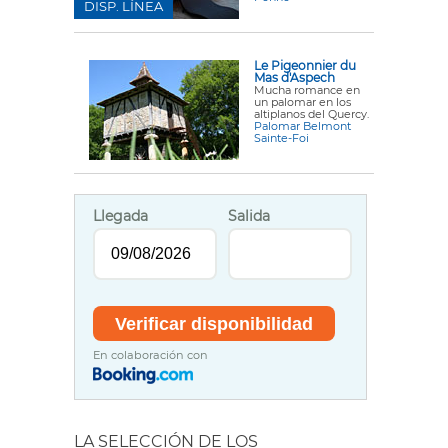
DISP. LÍNEA
Le Pigeonnier du
Mas d'Aspech
Mucha romance en
un palomar en los
altiplanos del Quercy.
Palomar Belmont
Sainte-Foi
Llegada
Salida
En colaboración con
LA SELECCIÓN DE LOS