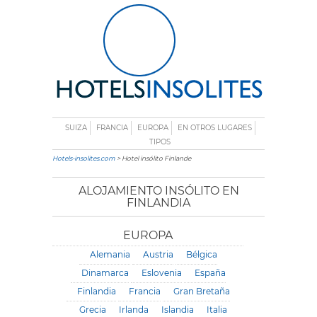
SUIZA
FRANCIA
EUROPA
EN OTROS LUGARES
TIPOS
Hotels-insolites.com
> Hotel insólito Finlande
ALOJAMIENTO INSÓLITO EN
FINLANDIA
EUROPA
Alemania
Austria
Bélgica
Dinamarca
Eslovenia
España
Finlandia
Francia
Gran Bretaña
Grecia
Irlanda
Islandia
Italia