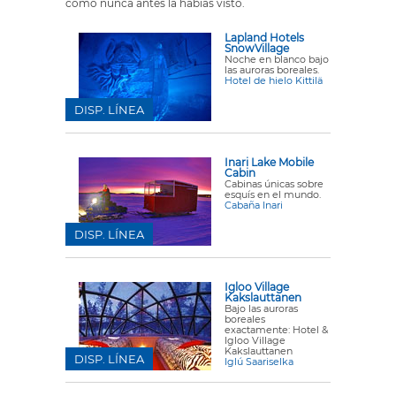
como nunca antes la habías visto.
Lapland Hotels
SnowVillage
Noche en blanco bajo
las auroras boreales.
Hotel de hielo Kittilä
DISP. LÍNEA
Inari Lake Mobile
Cabin
Cabinas únicas sobre
esquís en el mundo.
Cabaña Inari
DISP. LÍNEA
Igloo Village
Kakslauttanen
Bajo las auroras
boreales
exactamente: Hotel &
Igloo Village
Kakslauttanen
DISP. LÍNEA
Iglú Saariselka