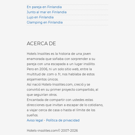
En pareja en Finlandia
Junto al mar en Finlandia
Lujo en Finlandia
Glamping en Finlandia
ACERCA DE
Hotels Insolites es la historia de una joven
enamorada que soñaba con sorprender a su
pareja con una escapada a un lugar insólito.
Pero en 2006, ni un solo sitio web, entre la
multitud de .com o .fr, nos hablaba de estos
alojamientos únicos.
Así nació Hotels-Insolites.com, creció y se
convirtió en su primer proyecto compartido, al
que seguirían otros.
Encantada de compartir con ustedes estas
direcciones que invitan a escapar de lo cotidiano,
a viajar cerca de casa o hasta el límite de los
sueños.
Aviso legal
-
Política de privacidad
Hotels-insolites.com© 2007-2026