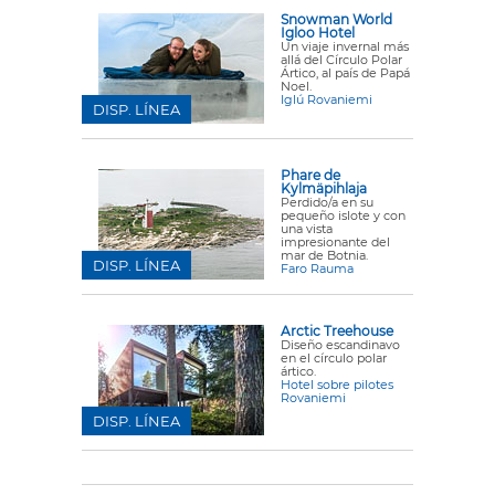
Snowman World
Igloo Hotel
Un viaje invernal más
allá del Círculo Polar
Ártico, al país de Papá
Noel.
Iglú Rovaniemi
DISP. LÍNEA
Phare de
Kylmäpihlaja
Perdido/a en su
pequeño islote y con
una vista
impresionante del
mar de Botnia.
DISP. LÍNEA
Faro Rauma
Arctic Treehouse
Diseño escandinavo
en el círculo polar
ártico.
Hotel sobre pilotes
Rovaniemi
DISP. LÍNEA