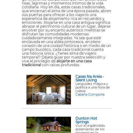
risas, lágrimas y momentos íntimos de la vida
cotidiana. Hoy en día, estas casas tradicionales,
que encarnan el alma de una época pasada, abren
sus puertas para ofrecer a los viajeros una
experiencia de alojamiento rica en recuerdos y
emociones. Alojarse en una casa antigua significa
abrazar el patrimonio cultural de un lugar, dejarse
envolver por su encanto auténtico mientras se
disfrutan las comodidades modernas
cuidadosamente integradas. Ya sea que esté
enclavada en una aldea pintoresca, en pleno
corazón de una ciudad histórica o en medio de un
campo bucólico, cada casa tradicional cuenta
una historia única. ¿Tienes alma de viajero
temporal? Déjate guiar por nuestra selección y
vive el privilegio de
alojarte en una casa
tradicional
con raíces profundas.
Casas Na Areia -
Silent Living
Languidez mágica y
poética a una hora de
Lisboa.
Cabaña Comporta
Dunton Hot
Springs
Vivir el espléndido
aislamiento de los
pioneros en la