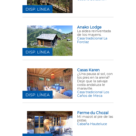
DISP. LÍNEA
Anako Lodge
La aldea reinventada
de los mayens.
Casa tradicional La
Forclaz
DISP. LÍNEA
Casas Karen
¿Una pausa al sol, con
los pies en la arena?
Deje que la salvaje
costa andaluza le
maraville.
Casa tradicional Los
DISP. LÍNEA
Caños de Meca
Ferme du Chozal
Mi mazot al pie de las
pistas.
Cabaña Hauteluce