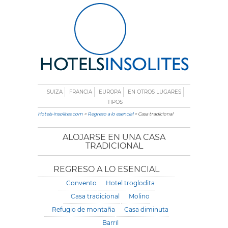
SUIZA
FRANCIA
EUROPA
EN OTROS LUGARES
TIPOS
Hotels-insolites.com
>
Regreso a lo esencial
> Casa tradicional
ALOJARSE EN UNA CASA
TRADICIONAL
REGRESO A LO ESENCIAL
Convento
Hotel troglodita
Casa tradicional
Molino
Refugio de montaña
Casa diminuta
Barril