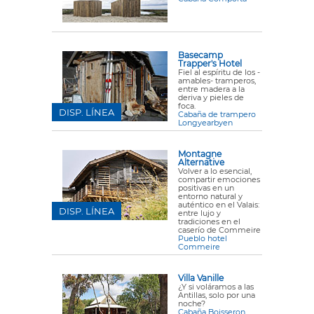
Basecamp
Trapper's Hotel
Fiel al espíritu de los -
amables- tramperos,
entre madera a la
deriva y pieles de
foca.
DISP. LÍNEA
Cabaña de trampero
Longyearbyen
Montagne
Alternative
Volver a lo esencial,
compartir emociones
positivas en un
entorno natural y
auténtico en el Valais:
DISP. LÍNEA
entre lujo y
tradiciones en el
caserío de Commeire
Pueblo hotel
Commeire
Villa Vanille
¿Y si voláramos a las
Antillas, solo por una
noche?
Cabaña Boisseron