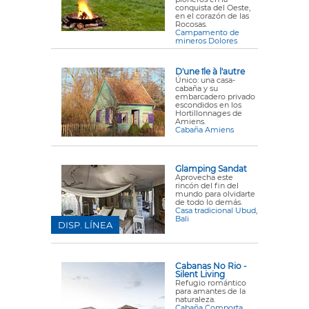
conquista del Oeste,
en el corazón de las
Rocosas.
Campamento de
mineros Dolores
D'une île à l'autre
Único: una casa-
cabaña y su
embarcadero privado
escondidos en los
Hortillonnages de
Amiens.
Cabaña Amiens
Glamping Sandat
Aprovecha este
rincón del fin del
mundo para olvidarte
de todo lo demás.
Casa tradicional Ubud,
Bali
DISP. LÍNEA
Cabanas No Rio -
Silent Living
Refugio romántico
para amantes de la
naturaleza.
Cabaña Comporta