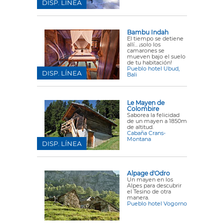
DISP. LÍNEA
Bambu Indah
El tiempo se detiene
allí... ¡solo los
camarones se
mueven bajo el suelo
de tu habitación!
Pueblo hotel Ubud,
DISP. LÍNEA
Bali
Le Mayen de
Colombire
Saborea la felicidad
de un mayen a 1850m
de altitud.
Cabaña Crans-
Montana
DISP. LÍNEA
Alpage d'Odro
Un mayen en los
Alpes para descubrir
el Tesino de otra
manera.
Pueblo hotel Vogorno