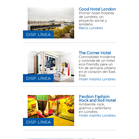
Good Hotel London
Primer hotel flotante
de Londres, un
proyecto social y
solidario.
Barco Londres
DISP. LÍNEA
The Corner Hotel
Comodidad moderna
y colorida de un hotel
eco-friendly para un
fin de semana urbano
en el corazón del East
End.
DISP. LÍNEA
Hotel insólito Londres
Pavilion Fashion
Rock and Roll Hotel
Ambiente rock,
glamur y setentero
en Londres
Hotel insólito Londres
DISP. LÍNEA