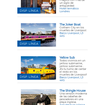
mágico con más de
un siglo de
antigüedad.
Hotel temático
DISP. LÍNEA
Londres
The Joker Boat
Gotham City en los
muelles de Liverpool.
Barco Liverpool, L3
4AS
DISP. LÍNEA
Yellow Sub
Todos vivimos en un
yellow submarine,
yellow submarine...
¡Es tu turno de cantar
el resto en los
muelles de Liverpool!
DISP. LÍNEA
Barco Liverpool, L3
4AS
The Shingle House
Una versión moderna
de las cabañas de
pescadores en una
playa inglesa.
Arquitectura icónica