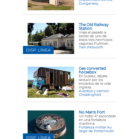
Dungeness
The Old Railway
Station
Viaja al pasado a
bordo de uno de
estos tres hermosos
vagones Pullman.
Tren Petworth
DISP. LÍNEA
Ges converted
horsebox
En Sussex, déjate
seducir por los
encantos de la vida
inglesa.
Autobús y camión
Chiddingfold
No Man's Fort
Un hotel 4* escondido
en una fortaleza
marítima.
Fortaleza militar Au
large de Portsmouth
DISP. LÍNEA