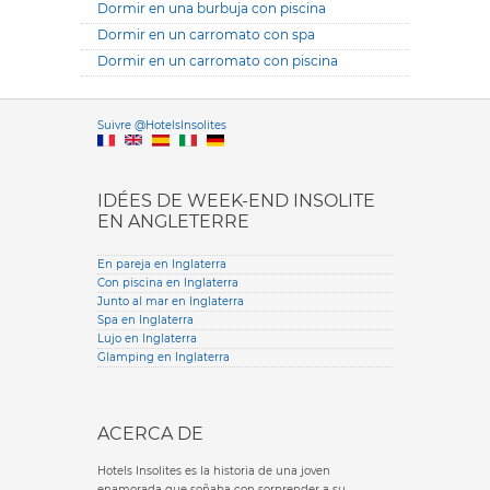
Dormir en una burbuja con piscina
Dormir en un carromato con spa
Dormir en un carromato con piscina
Versione it
Suivre @HotelsInsolites
English version
IDÉES DE WEEK-END INSOLITE
EN ANGLETERRE
En pareja en Inglaterra
Con piscina en Inglaterra
Junto al mar en Inglaterra
Spa en Inglaterra
Lujo en Inglaterra
Glamping en Inglaterra
ACERCA DE
Hotels Insolites es la historia de una joven
enamorada que soñaba con sorprender a su