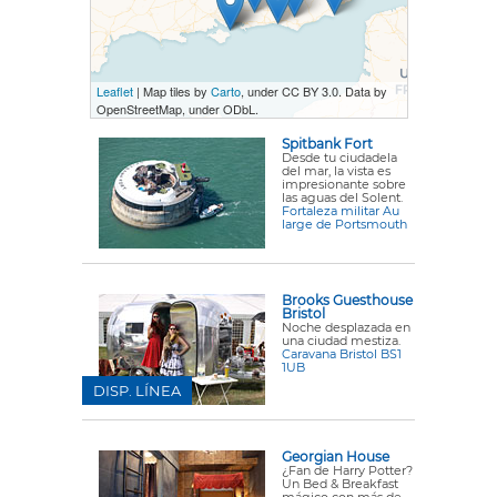
Leaflet
| Map tiles by
Carto
, under CC BY 3.0. Data by
OpenStreetMap, under ODbL.
Spitbank Fort
Desde tu ciudadela
del mar, la vista es
impresionante sobre
las aguas del Solent.
Fortaleza militar Au
large de Portsmouth
Brooks Guesthouse
Bristol
Noche desplazada en
una ciudad mestiza.
Caravana Bristol BS1
1UB
DISP. LÍNEA
Georgian House
¿Fan de Harry Potter?
Un Bed & Breakfast