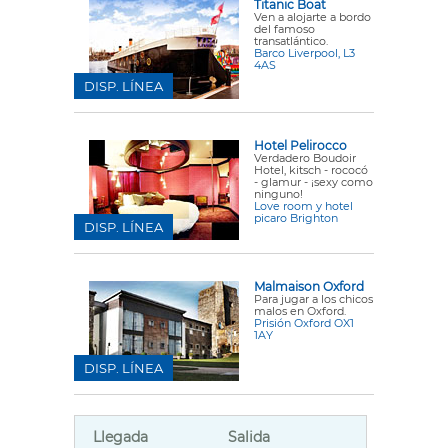
Titanic Boat
Ven a alojarte a bordo
del famoso
transatlántico.
Barco Liverpool, L3
4AS
DISP. LÍNEA
Hotel Pelirocco
Verdadero
Boudoir
Hotel
, kitsch - rococó
- glamur - ¡sexy como
ninguno!
Love room y hotel
picaro Brighton
DISP. LÍNEA
Malmaison Oxford
Para jugar a los chicos
malos en Oxford.
Prisión Oxford OX1
1AY
DISP. LÍNEA
Llegada
Salida