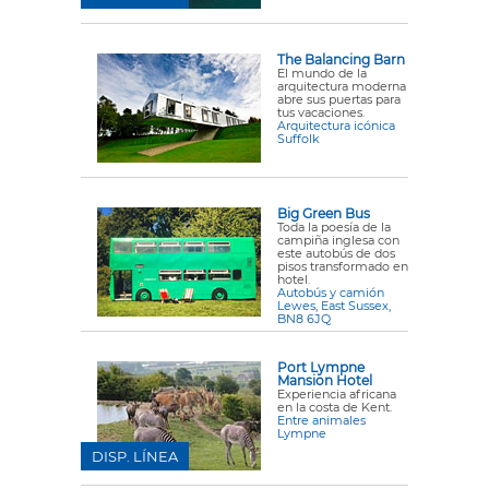
The Balancing Barn
El mundo de la
arquitectura moderna
abre sus puertas para
tus vacaciones.
Arquitectura icónica
Suffolk
Big Green Bus
Toda la poesía de la
campiña inglesa con
este autobús de dos
pisos transformado en
hotel.
Autobús y camión
Lewes, East Sussex,
BN8 6JQ
Port Lympne
Mansion Hotel
Experiencia africana
en la costa de Kent.
Entre animales
Lympne
DISP. LÍNEA