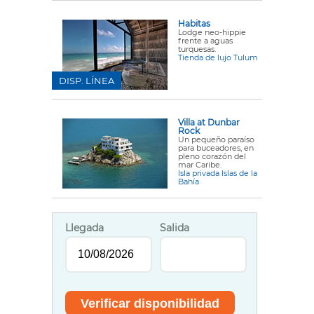
Habitas
Lodge neo-hippie
frente a aguas
turquesas.
Tienda de lujo Tulum
DISP. LÍNEA
Villa at Dunbar
Rock
Un pequeño paraíso
para buceadores, en
pleno corazón del
mar Caribe.
Isla privada Islas de la
Bahía
Llegada
Salida