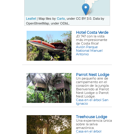
Leaflet
| Map tiles by
Carto
, under CC BY 3.0. Data by
OpenStreetMap, under ODbL.
Hotel Costa Verde
¡El 747 con la vista
más impresionante
de Costa Rica!
Avión Parque
National Manuel
Antonio
Parrot Nest Lodge
Un pequeño aire de
campamento en el
corazón de la jungla.
Bienvenido al Parrot
Nest Lodge o Parrot
Nest Lodge.
Casa en el árbol San
Ignacio
Treehouse Lodge
Una experiencia única
sobre la selva
amazónica.
Casa en el árbol