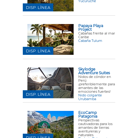
Yucuruche
DISP. LÍNEA
Papaya Playa
Project
Cabañas frente al mar
Caribe
Cabaña Tulum
DISP. LÍNEA
Skylodge
Adventure Suites
Nidos de cóndor en
Perú:
¡preferiblemente para
amantes de las
emociones fuertes!
DISP. LÍNEA
Nido colgante
Urubamba
EcoCamp
Patagonia
Perspectivas
cautivadoras para los
amantes de tierras
aventureras y
naturales.
DISP. LÍNEA