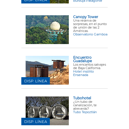
Burbuja Patagonie
Canopy Tower
Una reserva de
sorpresas, en el punto
de unión de las 2
Américas.
Observatorio Gamboa
Encuentro
Guadalupe
Los encantos salvajes
de Baja California.
Hotel insólito
Ensenada
DISP. LÍNEA
Tubohotel
¿Un tubo de
canalización, te
atreverás?
Tubo Tepoztlán
DISP. LÍNEA