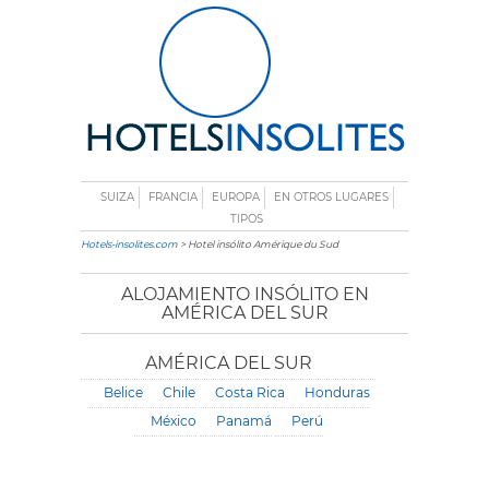
SUIZA
FRANCIA
EUROPA
EN OTROS LUGARES
TIPOS
Hotels-insolites.com
> Hotel insólito Amérique du Sud
ALOJAMIENTO INSÓLITO EN
AMÉRICA DEL SUR
AMÉRICA DEL SUR
Belice
Chile
Costa Rica
Honduras
México
Panamá
Perú