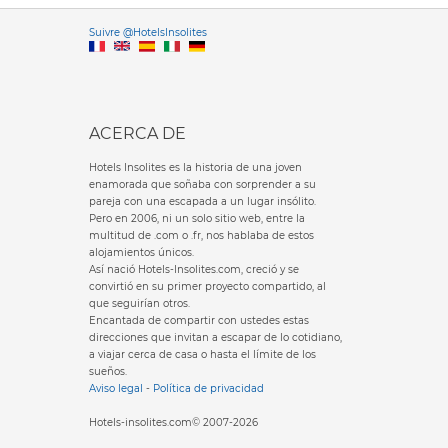
Versione it
Suivre @HotelsInsolites
English version
ACERCA DE
Hotels Insolites es la historia de una joven
enamorada que soñaba con sorprender a su
pareja con una escapada a un lugar insólito.
Pero en 2006, ni un solo sitio web, entre la
multitud de .com o .fr, nos hablaba de estos
alojamientos únicos.
Así nació Hotels-Insolites.com, creció y se
convirtió en su primer proyecto compartido, al
que seguirían otros.
Encantada de compartir con ustedes estas
direcciones que invitan a escapar de lo cotidiano,
a viajar cerca de casa o hasta el límite de los
sueños.
Aviso legal
-
Política de privacidad
Hotels-insolites.com© 2007-2026