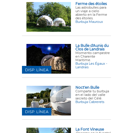
Ferme des étoiles
Las astrobulles para
un viaje a cielo
abierto en la Ferme
des étoiles.
Burbuja Mauroux
La Bulle d'Aunis du
Clos de Landrais
Momento campestre
en Charente
Maritime.
Burbuja Les Égaux -
Landrais
DISP. LÍNEA
Noct'en Bulle
Comparte tu burbuja
en el lado del valle
secreto del Célé.
Burbuja Cabrerets
DISP. LÍNEA
La Font Vineuse