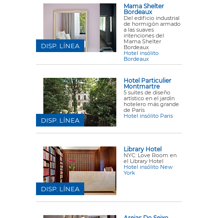
Mama Shelter
Bordeaux
Del edificio industrial
de hormigón armado
a las suaves
intenciones del
Mama Shelter
DISP. LÍNEA
Bordeaux
Hotel insólito
Bordeaux
Hotel Particulier
Montmartre
5 suites de diseño
artístico en el jardín
hotelero más grande
de París
Hotel insólito Paris
DISP. LÍNEA
Library Hotel
NYC: Love Room en
el Library Hotel
Hotel insólito New
York
DISP. LÍNEA
Areias Do Seixo