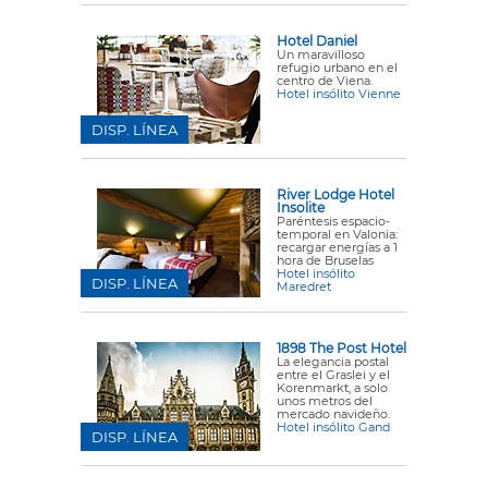
Hotel Daniel
Un maravilloso
refugio urbano en el
centro de Viena.
Hotel insólito Vienne
DISP. LÍNEA
River Lodge Hotel
Insolite
Paréntesis espacio-
temporal en Valonia:
recargar energías a 1
hora de Bruselas
Hotel insólito
DISP. LÍNEA
Maredret
1898 The Post Hotel
La elegancia postal
entre el Graslei y el
Korenmarkt, a solo
unos metros del
mercado navideño.
Hotel insólito Gand
DISP. LÍNEA