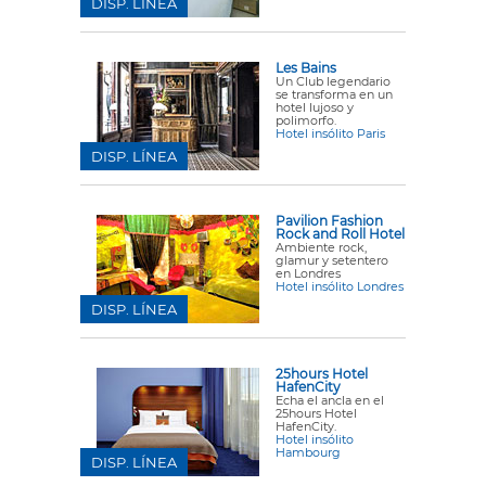
DISP. LÍNEA
Les Bains
Un Club legendario
se transforma en un
hotel lujoso y
polimorfo.
Hotel insólito Paris
DISP. LÍNEA
Pavilion Fashion
Rock and Roll Hotel
Ambiente rock,
glamur y setentero
en Londres
Hotel insólito Londres
DISP. LÍNEA
25hours Hotel
HafenCity
Echa el ancla en el
25hours Hotel
HafenCity.
Hotel insólito
Hambourg
DISP. LÍNEA