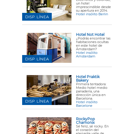
un hotel
imprescindible desde
su apertura en 2014.
Hotel insólito Berlin
DISP. LÍNEA
Hotel Not Hotel
¿Podrás encontrar las
habitaciones ocultas
en este hotel de
Ámsterdam?
Hotel insólito
Amsterdam
DISP. LÍNEA
Hotel Praktik
Bakery
Primera tentadora:
Medio hotel medio
panadería, una
dirección única en
Barcelona.
DISP. LÍNEA
Hotel insólito
Barcelone
RockyPop
Chamonix
Sé feliz, sé rocky. En
el corazón del
elegante valle de