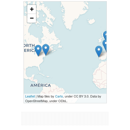
+
−
Leaflet
| Map tiles by
Carto
, under CC BY 3.0. Data by
OpenStreetMap, under ODbL.