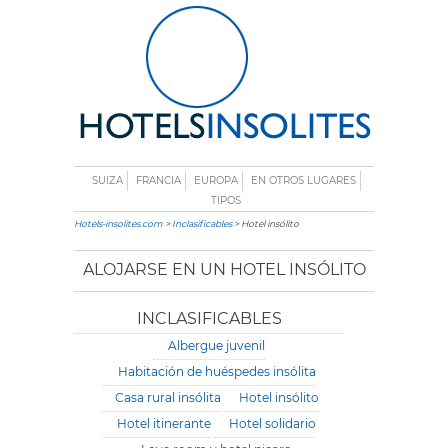
SUIZA
FRANCIA
EUROPA
EN OTROS LUGARES
TIPOS
Hotels-insolites.com
>
Inclasificables
> Hotel insólito
ALOJARSE EN UN HOTEL INSÓLITO
INCLASIFICABLES
Albergue juvenil
Habitación de huéspedes insólita
Casa rural insólita
Hotel insólito
Hotel itinerante
Hotel solidario