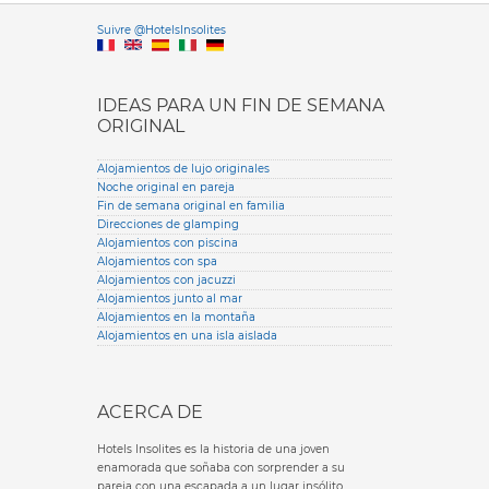
Versione it
Suivre @HotelsInsolites
English version
IDEAS PARA UN FIN DE SEMANA
ORIGINAL
Alojamientos de lujo originales
Noche original en pareja
Fin de semana original en familia
Direcciones de glamping
Alojamientos con piscina
Alojamientos con spa
Alojamientos con jacuzzi
Alojamientos junto al mar
Alojamientos en la montaña
Alojamientos en una isla aislada
ACERCA DE
Hotels Insolites es la historia de una joven
enamorada que soñaba con sorprender a su
pareja con una escapada a un lugar insólito.