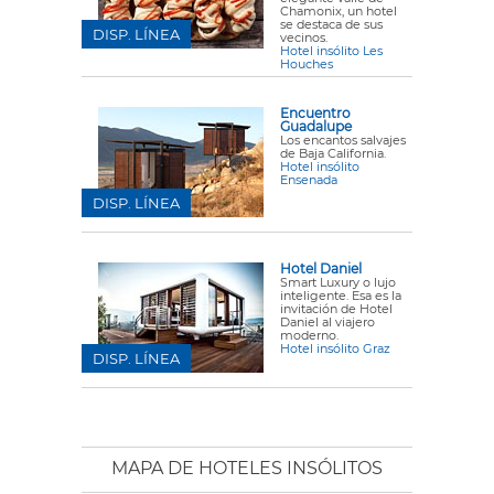
Chamonix, un hotel
se destaca de sus
DISP. LÍNEA
vecinos.
Hotel insólito Les
Houches
Encuentro
Guadalupe
Los encantos salvajes
de Baja California.
Hotel insólito
Ensenada
DISP. LÍNEA
Hotel Daniel
Smart Luxury o lujo
inteligente. Esa es la
invitación de Hotel
Daniel al viajero
moderno.
Hotel insólito Graz
DISP. LÍNEA
MAPA DE HOTELES INSÓLITOS