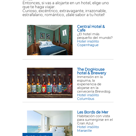
Entonces, si vas a alojarte en un hotel, elige uno
que te haga viajar.
Curioso, excéntrico, extravagante, irrazonable,
estrafalario, romántico, ¡dale sabor a tu hotel!
Central Hotel &
Cafe
¿El hotel más
pequeño del mundo?
Hotel insólito
Copenhague
The DogHouse
hotel & Brewery
Inmersión en la
espuma, la
experiencia de
alojarse en la
cervecería Brewdog.
Hotel insólito
Columbus
Les Bords de Mer
Habitación con vista
para sumergirse en el
Gran Azul.
Hotel insólito
Marseille