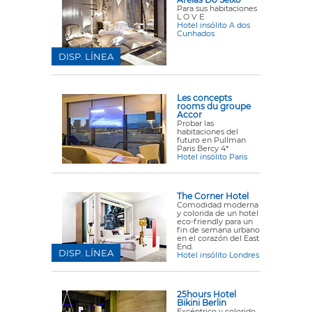
Para sus habitaciones
L O V E
Hotel insólito A dos
Cunhados
DISP. LÍNEA
Les concepts
rooms du groupe
Accor
Probar las
habitaciones del
futuro en Pullman
Paris Bercy 4*
Hotel insólito Paris
The Corner Hotel
Comodidad moderna
y colorida de un hotel
eco-friendly para un
fin de semana urbano
en el corazón del East
End.
DISP. LÍNEA
Hotel insólito Londres
25hours Hotel
Bikini Berlin
Excéntrico y colorido,