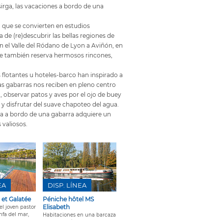
irga, las vacaciones a bordo de una
, que se convierten en estudios
 de (re)descubrir las bellas regiones de
n el Valle del Ródano de Lyon a Aviñón, en
 Este también reserva hermosos rincones,
lotantes u hoteles-barco han inspirado a
s gabarras nos reciben en pleno centro
, observar patos y aves por el ojo de buey
 y disfrutar del suave chapoteo del agua.
da a bordo de una gabarra adquiere un
valiosos.
EA
DISP. LÍNEA
 et Galatée
Péniche hôtel MS
Elisabeth
el joven pastor
infa del mar,
Habitaciones en una barcaza