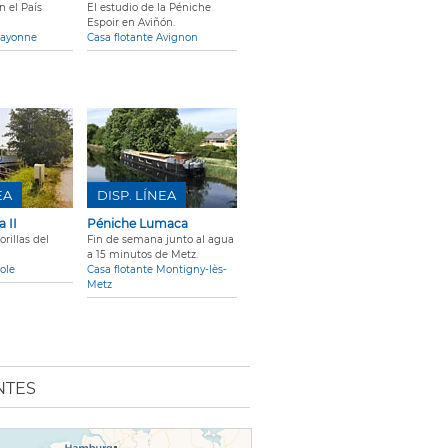
n el País
El estudio de la Péniche
Espoir en Aviñón.
Bayonne
Casa flotante Avignon
EA
DISP. LÍNEA
 II
Péniche Lumaca
rillas del
Fin de semana junto al agua
a 15 minutos de Metz.
ole
Casa flotante Montigny-lès-
Metz
NTES