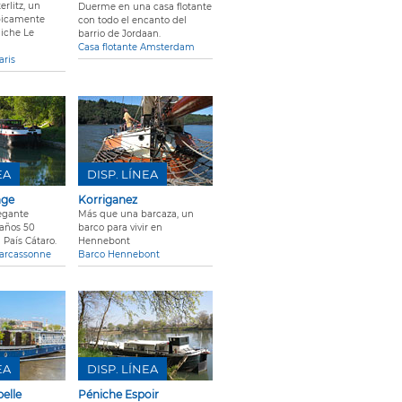
rlitz, un
Duerme en una casa flotante
ípicamente
con todo el encanto del
niche Le
barrio de Jordaan.
Casa flotante Amsterdam
aris
EA
DISP. LÍNEA
age
Korriganez
egante
Más que una barcaza, un
 años 50
barco para vivir en
 País Cátaro.
Hennebont
Carcassonne
Barco Hennebont
EA
DISP. LÍNEA
elle
Péniche Espoir