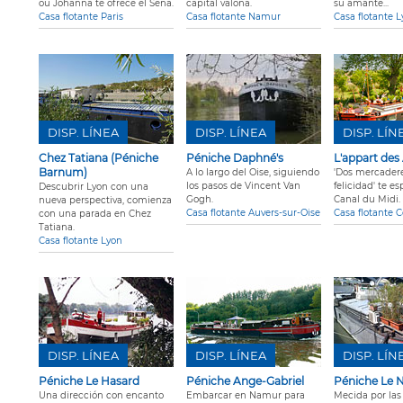
ou Johanna te ofrece el Sena.
capital valona.
su amante...
Casa flotante Paris
Casa flotante Namur
Casa flotante 
DISP. LÍNEA
DISP. LÍNEA
DISP. LÍN
Chez Tatiana (Péniche
Péniche Daphné's
L'appart des
Barnum)
A lo largo del Oise, siguiendo
'Dos mercadere
los pasos de Vincent Van
felicidad' te e
Descubrir Lyon con una
Gogh.
Canal du Midi.
nueva perspectiva, comienza
Casa flotante Auvers-sur-Oise
Casa flotante C
con una parada en Chez
Tatiana.
Casa flotante Lyon
DISP. LÍNEA
DISP. LÍNEA
DISP. LÍN
Péniche Le Hasard
Péniche Ange-Gabriel
Péniche Le 
Una dirección con encanto
Embarcar en Namur para
Mecida por las 