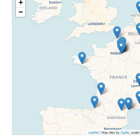
+
−
Leaflet
| Map tiles by
Carto
, unde