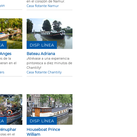
en el corazón de Namur.
Lyon
Casa flotante Namur
EA
DISP. LÍNEA
 Anges
Bateau Adriana
s de la
¡Atrévase a una experiencia
speran en el
pintoresca a diez minutos de
Chantilly!
ers
Casa flotante Chantilly
EA
DISP. LÍNEA
Nénuphar
Houseboat Prince
William
olas en el