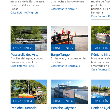
en la Isla de la Barthelasse,
una noche a bordo de una
muelle de Auste
frente al Palacio de los
barcaza.
pied-à-terre t
Papas.
Casa flotante Namur
parisino: la Pé
Casa flotante Avignon
Nénuphar.
Casa flotante P
DISP. LÍNEA
DISP. LÍNEA
DISP. LÍN
Passerelle des Arts
Barge Tango
Péniche Mir
A orillas del agua, a pocos
En las olas y la cabeza en las
Mirage, una el
pasos de la Torre Eiffel.
estrellas
barcaza de los
Casa flotante Paris
Casa flotante Bordeaux
amarrada en el
Casa flotante 
DISP. LÍNEA
DISP. LÍNEA
DISP. LÍN
Péniche Durandal
Péniche Odyssée
Peniche Djeb