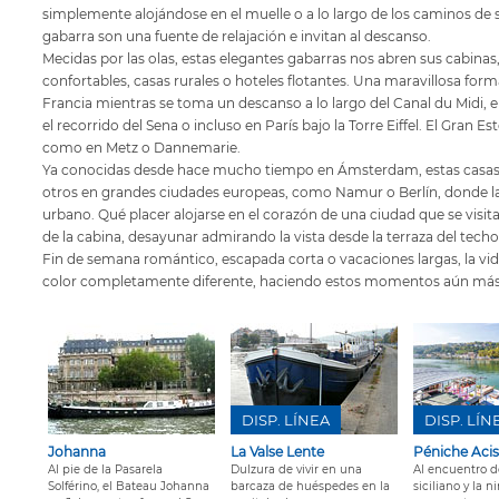
simplemente alojándose en el muelle o a lo largo de los caminos de s
gabarra son una fuente de relajación e invitan al descanso.
Mecidas por las olas, estas elegantes gabarras nos abren sus cabinas
confortables, casas rurales o hoteles flotantes. Una maravillosa forma
Francia mientras se toma un descanso a lo largo del Canal du Midi, e
el recorrido del Sena o incluso en París bajo la Torre Eiffel. El Gran
como en Metz o Dannemarie.
Ya conocidas desde hace mucho tiempo en Ámsterdam, estas casas f
otros en grandes ciudades europeas, como Namur o Berlín, donde la
urbano. Qué placer alojarse en el corazón de una ciudad que se visita
de la cabina, desayunar admirando la vista desde la terraza del techo
Fin de semana romántico, escapada corta o vacaciones largas, la vi
color completamente diferente, haciendo estos momentos aún más 
DISP. LÍNEA
DISP. LÍN
Johanna
La Valse Lente
Péniche Acis
Al pie de la Pasarela
Dulzura de vivir en una
Al encuentro d
Solférino, el Bateau Johanna
barcaza de huéspedes en la
siciliano y la n