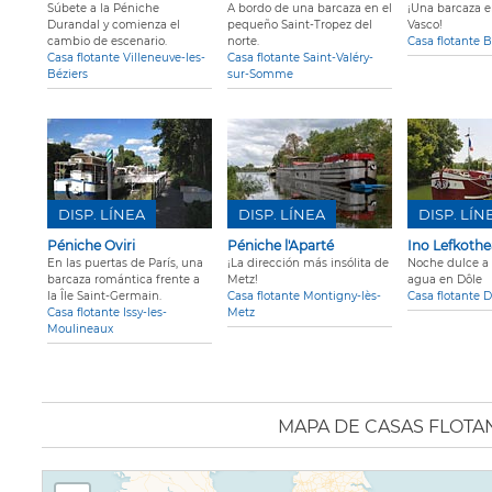
Súbete a la Péniche
A bordo de una barcaza en el
¡Una barcaza e
Durandal y comienza el
pequeño Saint-Tropez del
Vasco!
cambio de escenario.
norte.
Casa flotante 
Casa flotante Villeneuve-les-
Casa flotante Saint-Valéry-
Béziers
sur-Somme
DISP. LÍNEA
DISP. LÍNEA
DISP. LÍN
Péniche Oviri
Péniche l'Aparté
Ino Lefkothea
En las puertas de París, una
¡La dirección más insólita de
Noche dulce a o
barcaza romántica frente a
Metz!
agua en Dôle
la Île Saint-Germain.
Casa flotante Montigny-lès-
Casa flotante D
Casa flotante Issy-les-
Metz
Moulineaux
MAPA DE CASAS FLOTA