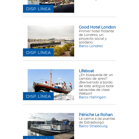
DISP. LÍNEA
Good Hotel London
Primer hotel flotante
de Londres, un
proyecto social y
solidario.
Barco Londres
DISP. LÍNEA
Lifeboat
¿En búsqueda de un
cambio de aires?
¡Bienvenido a bordo
de este antiguo bote
salvavidas de clase
Watson!
DISP. LÍNEA
Barco Harlingen
Péniche Le Rohan
La calma a las puertas
de Estrasburgo.
Barco Strasbourg