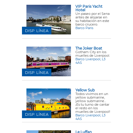
VIP Paris Yacht
Hotel
Un paseo por el Sena
antes de alojarse en
su habitación en este
barco crucero.
Barco Paris
DISP. LÍNEA
The Joker Boat
Gotham City en los
muelles de Liverpool.
Barco Liverpool, L3
4AS
DISP. LÍNEA
Yellow Sub
Todos vivimos en un
yellow submarine,
yellow submarine...
¡Es tu turno de cantar
el resto en los
muelles de Liverpool!
DISP. LÍNEA
Barco Liverpool, L3
4AS
Le Luffan