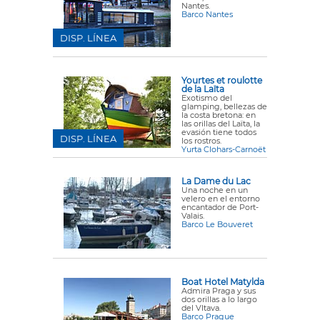
Nantes.
Barco Nantes
DISP. LÍNEA
Yourtes et roulotte
de la Laïta
Exotismo del
glamping, bellezas de
la costa bretona: en
las orillas del Laïta, la
evasión tiene todos
DISP. LÍNEA
los rostros.
Yurta Clohars-Carnoët
La Dame du Lac
Una noche en un
velero en el entorno
encantador de Port-
Valais.
Barco Le Bouveret
Boat Hotel Matylda
Admira Praga y sus
dos orillas a lo largo
del Vltava.
Barco Prague