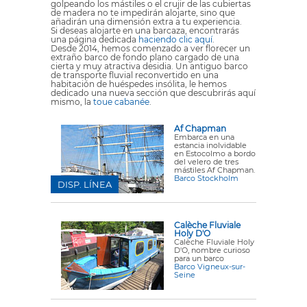
golpeando los mástiles o el crujir de las cubiertas
de madera no te impedirán alojarte, sino que
añadirán una dimensión extra a tu experiencia.
Si deseas alojarte en una barcaza, encontrarás
una página dedicada
haciendo clic aquí
.
Desde 2014, hemos comenzado a ver florecer un
extraño barco de fondo plano cargado de una
cierta y muy atractiva desidia. Un antiguo barco
de transporte fluvial reconvertido en una
habitación de huéspedes insólita, le hemos
dedicado una nueva sección que descubrirás aquí
mismo, la
toue cabanée
.
Af Chapman
Embarca en una
estancia inolvidable
en Estocolmo a bordo
del velero de tres
mástiles Af Chapman.
Barco Stockholm
DISP. LÍNEA
Calèche Fluviale
Holy D'O
Calèche Fluviale Holy
D'O, nombre curioso
para un barco
Barco Vigneux-sur-
Seine