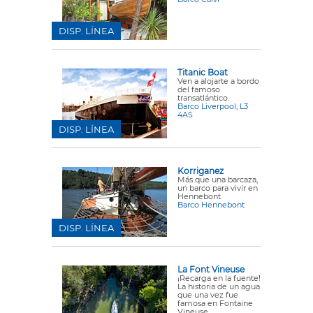
DISP. LÍNEA
Titanic Boat
Ven a alojarte a bordo
del famoso
transatlántico.
Barco Liverpool, L3
4AS
DISP. LÍNEA
Korriganez
Más que una barcaza,
un barco para vivir en
Hennebont
Barco Hennebont
DISP. LÍNEA
La Font Vineuse
¡Recarga en la fuente!
La historia de un agua
que una vez fue
famosa en Fontaine
Vineuse.