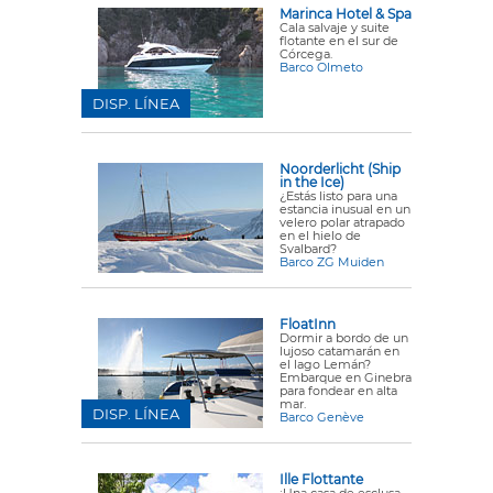
Marinca Hotel & Spa
Cala salvaje y suite
flotante en el sur de
Córcega.
Barco Olmeto
DISP. LÍNEA
Noorderlicht (Ship
in the Ice)
¿Estás listo para una
estancia inusual en un
velero polar atrapado
en el hielo de
Svalbard?
Barco ZG Muiden
FloatInn
Dormir a bordo de un
lujoso catamarán en
el lago Lemán?
Embarque en Ginebra
para fondear en alta
mar.
DISP. LÍNEA
Barco Genève
Ille Flottante