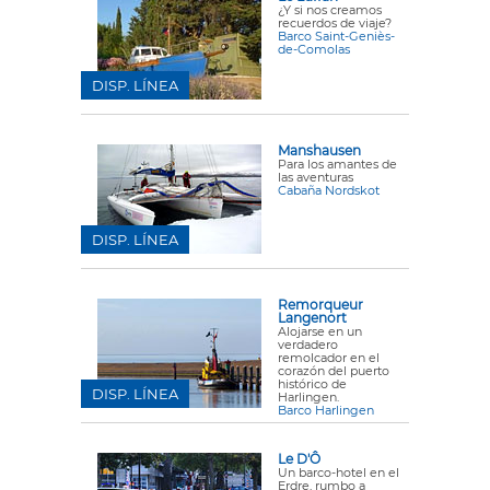
¿Y si nos creamos
recuerdos de viaje?
Barco Saint-Geniès-
de-Comolas
DISP. LÍNEA
Manshausen
Para los amantes de
las aventuras
Cabaña Nordskot
DISP. LÍNEA
Remorqueur
Langenort
Alojarse en un
verdadero
remolcador en el
corazón del puerto
histórico de
DISP. LÍNEA
Harlingen.
Barco Harlingen
Le D'Ô
Un barco-hotel en el
Erdre, rumbo a