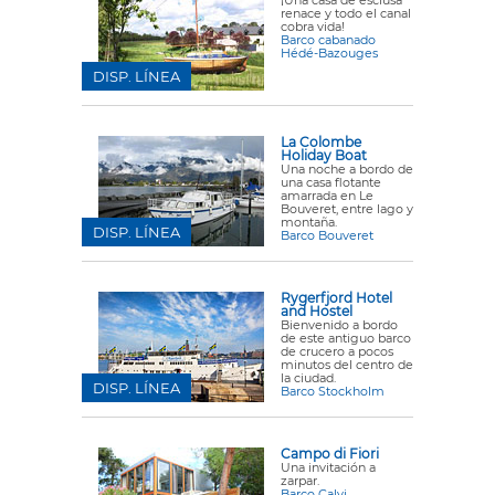
¡Una casa de esclusa
renace y todo el canal
cobra vida!
Barco cabanado
Hédé-Bazouges
DISP. LÍNEA
La Colombe
Holiday Boat
Una noche a bordo de
una casa flotante
amarrada en Le
Bouveret, entre lago y
montaña.
DISP. LÍNEA
Barco Bouveret
Rygerfjord Hotel
and Hostel
Bienvenido a bordo
de este antiguo barco
de crucero a pocos
minutos del centro de
la ciudad.
DISP. LÍNEA
Barco Stockholm
Campo di Fiori
Una invitación a
zarpar.
Barco Calvi