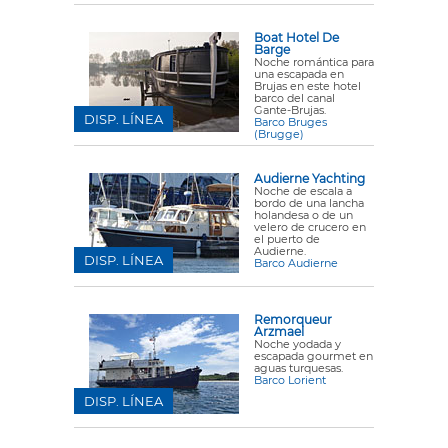
Boat Hotel De
Barge
Noche romántica para
una escapada en
Brujas en este hotel
barco del canal
Gante-Brujas.
DISP. LÍNEA
Barco Bruges
(Brugge)
Audierne Yachting
Noche de escala a
bordo de una lancha
holandesa o de un
velero de crucero en
el puerto de
Audierne.
DISP. LÍNEA
Barco Audierne
Remorqueur
Arzmael
Noche yodada y
escapada gourmet en
aguas turquesas.
Barco Lorient
DISP. LÍNEA