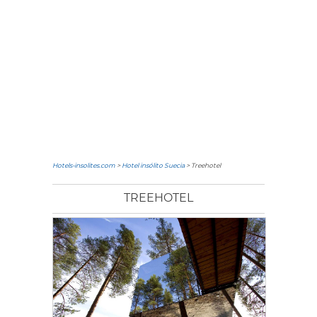
Hotels-insolites.com
>
Hotel insólito Suecia
> Treehotel
TREEHOTEL