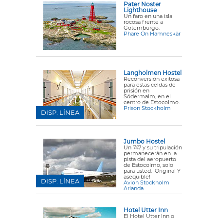
Pater Noster
Lighthouse
Un faro en una isla
rocosa frente a
Gotemburgo.
Phare Ön Hamneskär
Langholmen Hostel
Reconversión exitosa
para estas celdas de
prisión en
Södermalm, en el
centro de Estocolmo.
Prison Stockholm
DISP. LÍNEA
Jumbo Hostel
Un 747 y su tripulación
permanecerán en la
pista del aeropuerto
de Estocolmo, solo
para usted. ¡Original Y
asequible!
DISP. LÍNEA
Avion Stockholm
Arlanda
Hotel Utter Inn
El Hotel Utter Inn o