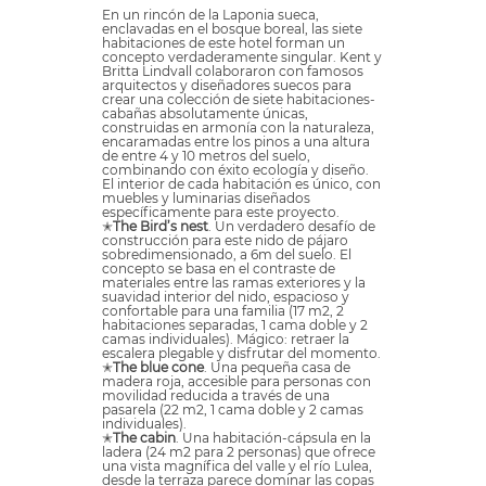
En un rincón de la Laponia sueca,
enclavadas en el bosque boreal, las siete
habitaciones de este hotel forman un
concepto verdaderamente singular. Kent y
Britta Lindvall colaboraron con famosos
arquitectos y diseñadores suecos para
crear una colección de siete habitaciones-
cabañas absolutamente únicas,
construidas en armonía con la naturaleza,
encaramadas entre los pinos a una altura
de entre 4 y 10 metros del suelo,
combinando con éxito ecología y diseño.
El interior de cada habitación es único, con
muebles y luminarias diseñados
específicamente para este proyecto.
✭
The Bird’s nest
. Un verdadero desafío de
construcción para este nido de pájaro
sobredimensionado, a 6m del suelo. El
concepto se basa en el contraste de
materiales entre las ramas exteriores y la
suavidad interior del nido, espacioso y
confortable para una familia (17 m2, 2
habitaciones separadas, 1 cama doble y 2
camas individuales). Mágico: retraer la
escalera plegable y disfrutar del momento.
✭
The blue cone
. Una pequeña casa de
madera roja, accesible para personas con
movilidad reducida a través de una
pasarela (22 m2, 1 cama doble y 2 camas
individuales).
✭
The cabin
. Una habitación-cápsula en la
ladera (24 m2 para 2 personas) que ofrece
una vista magnífica del valle y el río Lulea,
desde la terraza parece dominar las copas