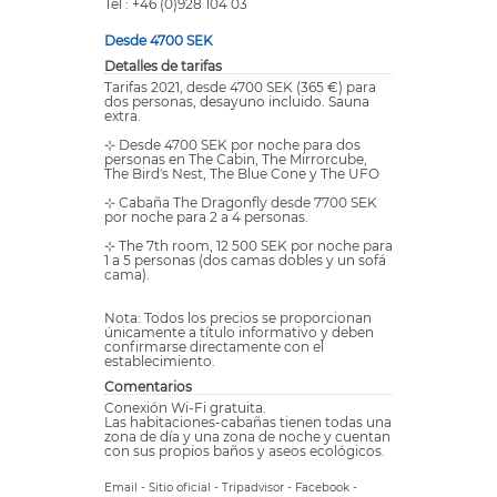
Tel : +46 (0)928 104 03
Desde 4700 SEK
Detalles de tarifas
Tarifas 2021, desde 4700 SEK (365 €) para
dos personas, desayuno incluido. Sauna
extra.
⊹ Desde 4700 SEK por noche para dos
personas en The Cabin, The Mirrorcube,
The Bird's Nest, The Blue Cone y The UFO
⊹ Cabaña The Dragonfly desde 7700 SEK
por noche para 2 a 4 personas.
⊹ The 7th room, 12 500 SEK por noche para
1 a 5 personas (dos camas dobles y un sofá
cama).
Nota: Todos los precios se proporcionan
únicamente a título informativo y deben
confirmarse directamente con el
establecimiento.
Comentarios
Conexión Wi-Fi gratuita.
Las habitaciones-cabañas tienen todas una
zona de día y una zona de noche y cuentan
con sus propios baños y aseos ecológicos.
Email
-
Sitio oficial
-
Tripadvisor
-
Facebook
-