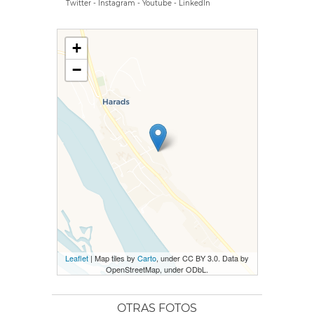
Twitter
-
Instagram
-
Youtube
-
LinkedIn
+
−
Leaflet
| Map tiles by
Carto
, under CC BY 3.0. Data by
OpenStreetMap, under ODbL.
OTRAS FOTOS