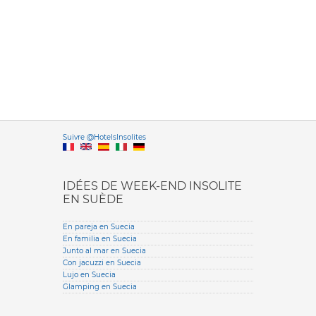
Versione it
Suivre @HotelsInsolites
English version
IDÉES DE WEEK-END INSOLITE
EN SUÈDE
En pareja en Suecia
En familia en Suecia
Junto al mar en Suecia
Con jacuzzi en Suecia
Lujo en Suecia
Glamping en Suecia