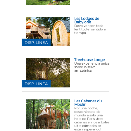
Les Lodges de
Babylone
Devolver con toda
lentitud el sentido al
tiempo.
DISP. LÍNEA
Treehouse Lodge
Una experiencia única
sobre la selva
amazónica.
DISP. LÍNEA
Les Cabanes du
Moulin
Por una noche,
desconéctate del
mundo a solo una
hora de París: ¡tres
cabañas en los árboles
ultra cómodas te
están esperando!