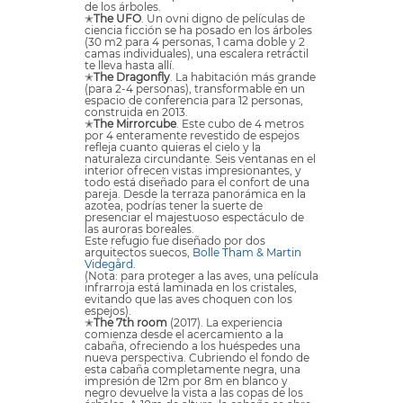
de los árboles.
✭
The UFO
. Un ovni digno de películas de
ciencia ficción se ha posado en los árboles
(30 m2 para 4 personas, 1 cama doble y 2
camas individuales), una escalera retráctil
te lleva hasta allí.
✭
The Dragonfly
. La habitación más grande
(para 2-4 personas), transformable en un
espacio de conferencia para 12 personas,
construida en 2013.
✭
The Mirrorcube
. Este cubo de 4 metros
por 4 enteramente revestido de espejos
refleja cuanto quieras el cielo y la
naturaleza circundante. Seis ventanas en el
interior ofrecen vistas impresionantes, y
todo está diseñado para el confort de una
pareja. Desde la terraza panorámica en la
azotea, podrías tener la suerte de
presenciar el majestuoso espectáculo de
las auroras boreales.
Este refugio fue diseñado por dos
arquitectos suecos,
Bolle Tham & Martin
Videgård
.
(Nota: para proteger a las aves, una película
infrarroja está laminada en los cristales,
evitando que las aves choquen con los
espejos).
✭
The 7th room
(2017). La experiencia
comienza desde el acercamiento a la
cabaña, ofreciendo a los huéspedes una
nueva perspectiva. Cubriendo el fondo de
esta cabaña completamente negra, una
impresión de 12m por 8m en blanco y
negro devuelve la vista a las copas de los