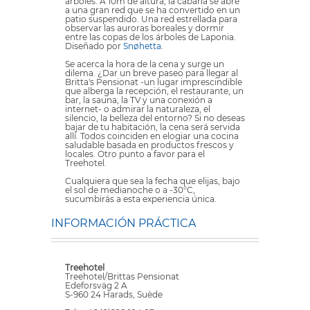
árboles. A 10m de altura, la cabaña se abre
a una gran red que se ha convertido en un
patio suspendido. Una red estrellada para
observar las auroras boreales y dormir
entre las copas de los árboles de Laponia.
Diseñado por
Snøhetta
.
Se acerca la hora de la cena y surge un
dilema. ¿Dar un breve paseo para llegar al
Britta's Pensionat -un lugar imprescindible
que alberga la recepción, el restaurante, un
bar, la sauna, la TV y una conexión a
internet- o admirar la naturaleza, el
silencio, la belleza del entorno? Si no deseas
bajar de tu habitación, la cena será servida
allí. Todos coinciden en elogiar una cocina
saludable basada en productos frescos y
locales. Otro punto a favor para el
Treehotel.
Cualquiera que sea la fecha que elijas, bajo
el sol de medianoche o a -30°C,
sucumbirás a esta experiencia única.
INFORMACIÓN PRÁCTICA
Treehotel
Treehotel/Brittas Pensionat
Edeforsväg 2 A
S-960 24 Harads, Suède