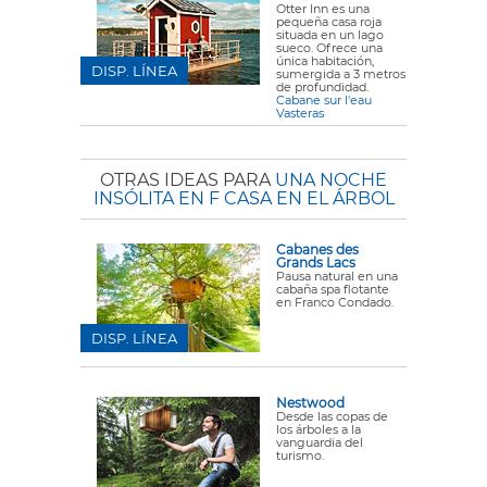
Otter Inn es una
pequeña casa roja
situada en un lago
sueco. Ofrece una
única habitación,
DISP. LÍNEA
sumergida a 3 metros
de profundidad.
Cabane sur l'eau
Vasteras
OTRAS IDEAS PARA
UNA NOCHE
INSÓLITA EN F CASA EN EL ÁRBOL
Cabanes des
Grands Lacs
Pausa natural en una
cabaña spa flotante
en Franco Condado.
DISP. LÍNEA
Nestwood
Desde las copas de
los árboles a la
vanguardia del
turismo.