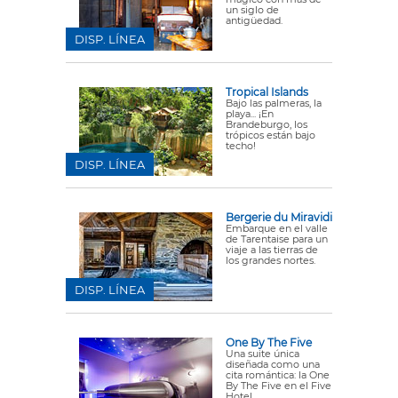
un siglo de
antigüedad.
DISP. LÍNEA
Tropical Islands
Bajo las palmeras, la
playa... ¡En
Brandeburgo, los
trópicos están bajo
techo!
DISP. LÍNEA
Bergerie du Miravidi
Embarque en el valle
de Tarentaise para un
viaje a las tierras de
los grandes nortes.
DISP. LÍNEA
One By The Five
Una suite única
diseñada como una
cita romántica: la One
By The Five en el Five
Hotel