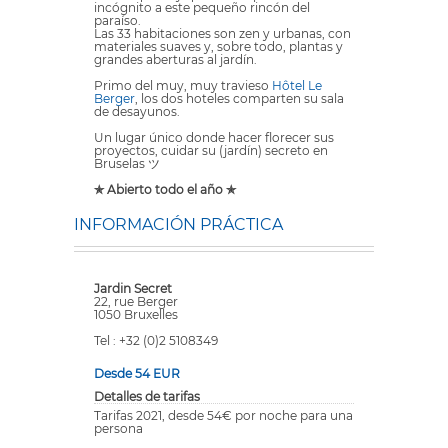
incógnito a este pequeño rincón del
paraíso.
Las 33 habitaciones son zen y urbanas, con
materiales suaves y, sobre todo, plantas y
grandes aberturas al jardín.
Primo del muy, muy travieso
Hôtel Le
Berger
, los dos hoteles comparten su sala
de desayunos.
Un lugar único donde hacer florecer sus
proyectos, cuidar su (jardín) secreto en
Bruselas ツ
✯ Abierto todo el año ✯
INFORMACIÓN PRÁCTICA
Jardin Secret
22, rue Berger
1050 Bruxelles
Tel : +32 (0)2 5108349
Desde 54 EUR
Detalles de tarifas
Tarifas 2021, desde 54€ por noche para una
persona