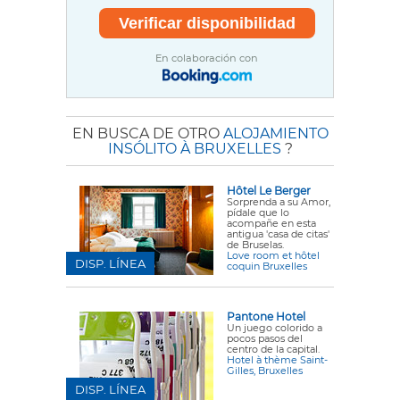
En colaboración con
EN BUSCA DE OTRO
ALOJAMIENTO
INSÓLITO À BRUXELLES
?
Hôtel Le Berger
Sorprenda a su Amor,
pídale que lo
acompañe en esta
antigua 'casa de citas'
de Bruselas.
Love room et hôtel
DISP. LÍNEA
coquin Bruxelles
Pantone Hotel
Un juego colorido a
pocos pasos del
centro de la capital.
Hotel à thème Saint-
Gilles, Bruxelles
DISP. LÍNEA