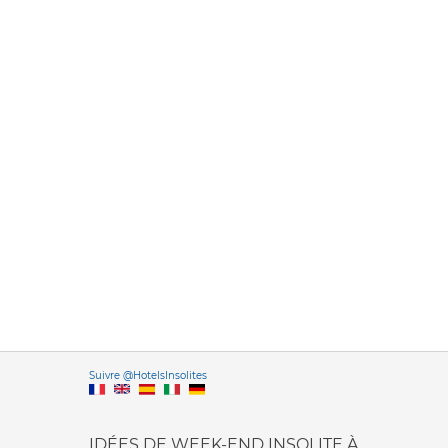
Versione it
Suivre @HotelsInsolites
English version
IDÉES DE WEEK-END INSOLITE À