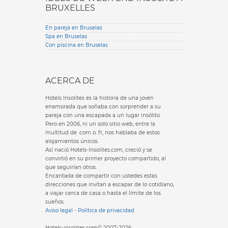
BRUXELLES
En pareja en Bruselas
Spa en Bruselas
Con piscina en Bruselas
ACERCA DE
Hotels Insolites es la historia de una joven
enamorada que soñaba con sorprender a su
pareja con una escapada a un lugar insólito.
Pero en 2006, ni un solo sitio web, entre la
multitud de .com o .fr, nos hablaba de estos
alojamientos únicos.
Así nació Hotels-Insolites.com, creció y se
convirtió en su primer proyecto compartido, al
que seguirían otros.
Encantada de compartir con ustedes estas
direcciones que invitan a escapar de lo cotidiano,
a viajar cerca de casa o hasta el límite de los
sueños.
Aviso legal
-
Política de privacidad
Hotels-insolites.com© 2007-2026