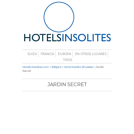
SUIZA
FRANCIA
EUROPA
EN OTROS LUGARES
TIPOS
Hotels-insolites.com
>
Bélgica
>
Hotel insólito Bruselas
> Jardin
Secret
JARDIN SECRET