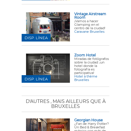
Vintage Airstream
Room
¡Vamos a hacer
Glamping en el
centro de la ciudad!
Caravane Bruxelles
DISP. LÍNEA
Zoom Hotel
Miradas de fotógrafos
sobre la ciudad: ¡un
hotel donde la
fotografía es
participativa!
Hotel à thème
DISP. LÍNEA
Bruxelles
D'AUTRES
, MAIS AILLEURS QUE À
BRUXELLES
Georgian House
¿Fan de Harry Potter?
Un Bed & Breakfast
mágico con más de