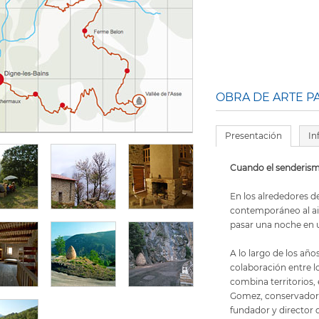
OBRA DE ARTE 
Presentación
In
Cuando el senderismo
En los alrededores d
contemporáneo al air
pasar una noche en 
A lo largo de los añ
colaboración entre l
combina territorios,
Gomez, conservadora
fundador y director 