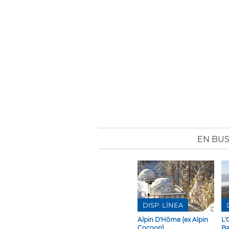
EN BU
DISP. LÍNEA
Alpin D'Hôme (ex Alpin
L'
Cocoon)
Ba