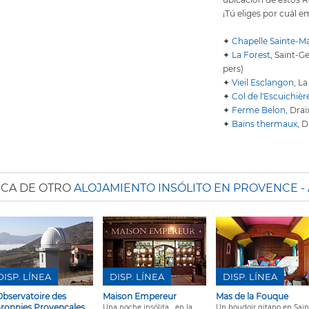
¡Tú eliges por cuál e
✦
Chapelle Sainte-M
✦
La Forest
, Saint-G
pers)
✦
Vieil Esclangon
, L
✦
Col de l'Escuichièr
✦
Ferme Belon
, Dra
✦
Bains thermaux
, 
SCA DE OTRO
ALOJAMIENTO INSÓLITO EN PROVENCE -
DISP. LÍNEA
DISP. LÍNEA
DISP. LÍNEA
Observatoire des
Maison Empereur
Mas de la Fouque
ronnies Provençales
Una noche insólita... en la
Un boudoir gitano en Sain