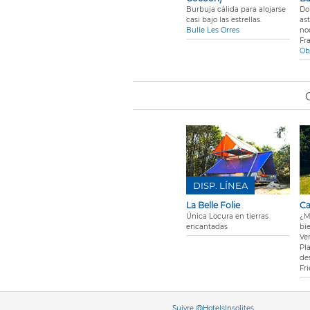
Burbuja cálida para alojarse
Do
casi bajo las estrellas.
as
Bulle Les Orres
no
Fr
Ob
DISP. LÍNEA
La Belle Folie
Ca
Única Locura en tierras
¿M
encantadas
bi
Ve
Pl
de
Fr
Vers
Suivre @HotelsInsolites