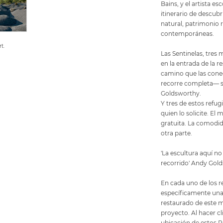
Bains, y el artista 
itinerario de descu
natural, patrimonio r
contemporáneas.
t.
Las Sentinelas, tres 
en la entrada de la re
camino que las cone
recorre completa— s
Goldsworthy.
Y tres de estos refug
quien lo solicite. El
gratuita. La comodida
otra parte.
'La escultura aquí no 
recorrido' Andy Gol
En cada uno de los r
específicamente una 
restaurado de este mo
proyecto. Al hacer cl
ubicación de estos R