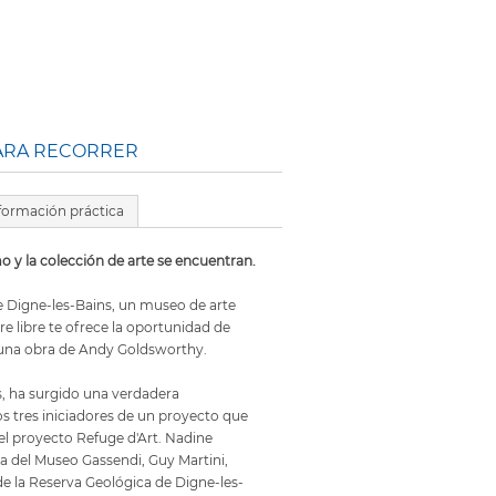
PARA RECORRER
formación práctica
 y la colección de arte se encuentran.
e Digne-les-Bains, un museo de arte
e libre te ofrece la oportunidad de
una obra de Andy Goldsworthy.
os, ha surgido una verdadera
os tres iniciadores de un proyecto que
 el proyecto Refuge d'Art. Nadine
 del Museo Gassendi, Guy Martini,
de la Reserva Geológica de Digne-les-