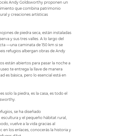
escocés Andy Goldsworthy proponen un
brimiento que combina patrimonio
ural y creaciones artísticas
mojones de piedra seca, están instaladas
serva y sus tres valles. A lo largo del
cta —una caminata de 150 km si se
eis refugios albergan obras de Andy
ios están abiertos para pasar la noche a
 museo te entrega la llave de manera
d es básica, pero lo esencial está en
es solo la piedra, es la casa, es todo el
dsworthy.
efugios, se ha diseñado
escultura y el pequeño hábitat rural,
do, vuelve a la vida gracias al
ic en los enlaces, conocerás la historia y
efuges d'Art.