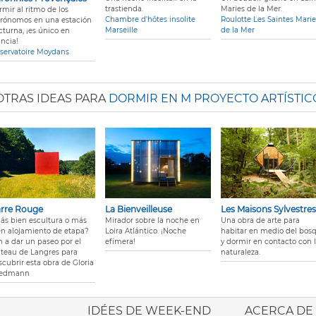
trastienda.
Maries de la Mer.
rmir al ritmo de los
Chambre d'hôtes insolite
Roulotte Les Saintes Marie
trónomos en una estación
Marseille
de la Mer
cturna, ¡es único en
ancia!
servatoire Moydans
OTRAS IDEAS PARA
DORMIR EN M PROYECTO ARTÍSTIC
rre Rouge
La Bienveilleuse
Les Maisons Sylvestres
ás bien escultura o más
Mirador sobre la noche en
Una obra de arte para
en alojamiento de etapa?
Loira Atlántico. ¡Noche
habitar en medio del bos
n a dar un paseo por el
efímera!
y dormir en contacto con 
ateau de Langres para
naturaleza.
scubrir esta obra de Gloria
iedmann
ione italiana
IDÉES DE WEEK-END
ACERCA DE