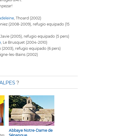
mpezar!
adeleine
, Thoard (2002)
eniez (2008-2009), refugio equipado (15
a Javie (2005), refugio equipado (5 pers)
e
, Le Brusquet (2004-2010)
ix (2003), refugio equipado (6 pers)
Digne-les-Bains (2002)
 ALPES
?
Abbaye Notre-Dame de
Sénanque
tes