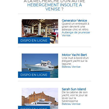
A LA RECHERCHE D'UN AUTRE
HÉBERGEMENT INSOLITE À
VENISE
?
Generator Venice
Quand un entrepôt à
grain devient une
adresse chic et rétro.
Auberge de jeunesse
Venise
DISPO EN LIGNE
Motor Yacht Bert
Une nuit à bord d'un
élégant yacht sur la
lagune.
Bateau Venise
DISPO EN LIGNE
Sarah Sun Island
De la cabine de son
yacht, voir le jour se
lever sur la
Sérénissime
Bateau Venise