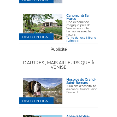
DISPO EN LIGNE
Canonici di San
Marco
Une expérience
magique près de
Venise, en toute
harmonie avec la
nature.
DISPO EN LIGNE
Tente de luxe Mirano
(Vénétie)
Publicité
D'AUTRES
, MAIS AILLEURS QUE À
VENISE
Hospice du Grand-
Saint-Bernard
1000 ans d'hospitalité
au col du Grand-Saint-
Bernard
DISPO EN LIGNE
Abbaye Notre-