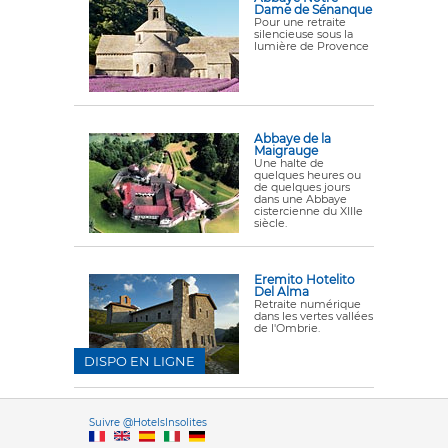
Dame de Sénanque
Pour une retraite
silencieuse sous la
lumière de Provence
Abbaye de la
Maigrauge
Une halte de
quelques heures ou
de quelques jours
dans une Abbaye
cistercienne du XIIIe
siècle.
Eremito Hotelito
Del Alma
Retraite numérique
dans les vertes vallées
de l'Ombrie.
DISPO EN LIGNE
Versione it
Suivre @HotelsInsolites
English version