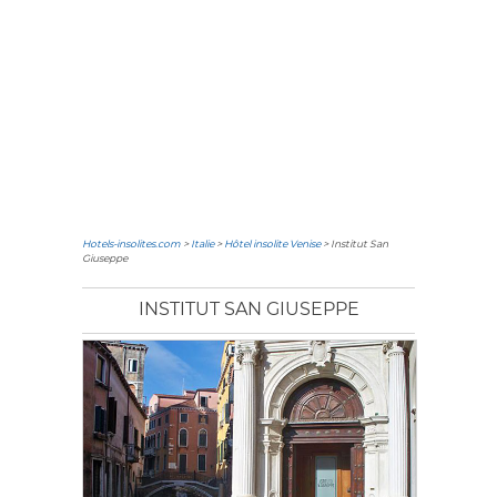
Hotels-insolites.com
>
Italie
>
Hôtel insolite Venise
> Institut San
Giuseppe
INSTITUT SAN GIUSEPPE