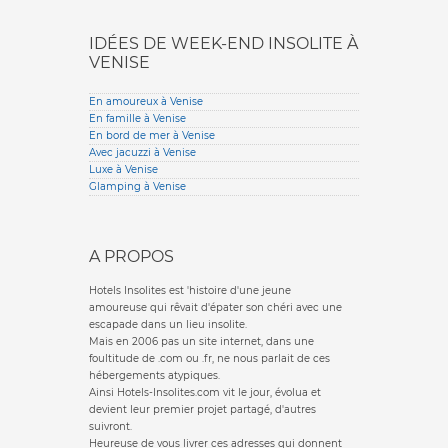
IDÉES DE WEEK-END INSOLITE À
VENISE
En amoureux à Venise
En famille à Venise
En bord de mer à Venise
Avec jacuzzi à Venise
Luxe à Venise
Glamping à Venise
A PROPOS
Hotels Insolites est 'histoire d'une jeune
amoureuse qui rêvait d'épater son chéri avec une
escapade dans un lieu insolite.
Mais en 2006 pas un site internet, dans une
foultitude de .com ou .fr, ne nous parlait de ces
hébergements atypiques.
Ainsi Hotels-Insolites.com vit le jour, évolua et
devient leur premier projet partagé, d'autres
suivront.
Heureuse de vous livrer ces adresses qui donnent