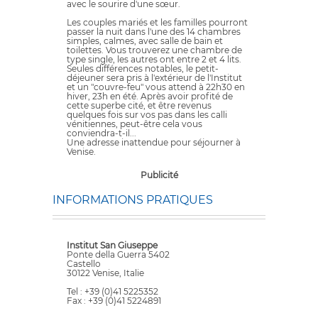
avec le sourire d'une sœur.
Les couples mariés et les familles pourront
passer la nuit dans l'une des 14 chambres
simples, calmes, avec salle de bain et
toilettes. Vous trouverez une chambre de
type single, les autres ont entre 2 et 4 lits.
Seules différences notables, le petit-
déjeuner sera pris à l'extérieur de l'Institut
et un "couvre-feu" vous attend à 22h30 en
hiver, 23h en été. Après avoir profité de
cette superbe cité, et être revenus
quelques fois sur vos pas dans les calli
vénitiennes, peut-être cela vous
conviendra-t-il...
Une adresse inattendue pour séjourner à
Venise.
Publicité
INFORMATIONS PRATIQUES
Institut San Giuseppe
Ponte della Guerra 5402
Castello
30122 Venise, Italie
Tel : +39 (0)41 5225352
Fax : +39 (0)41 5224891