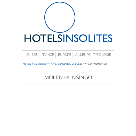
SUISSE
FRANCE
EUROPE
AILLEURS
TYPOLOGIE
Hotels-insolites.com
>
Hôtel insolite Pays-Bas
> Molen Hunsingo
MOLEN HUNSINGO