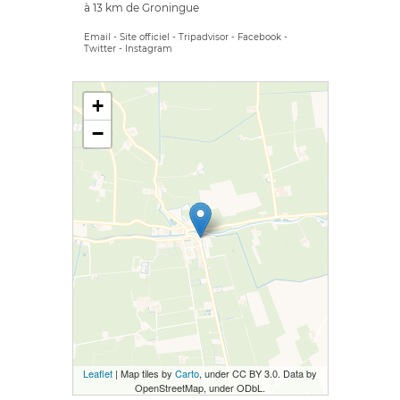
à 13 km de Groningue
Email
-
Site officiel
-
Tripadvisor
-
Facebook
-
Twitter
-
Instagram
+
−
Leaflet
| Map tiles by
Carto
, under CC BY 3.0. Data by
OpenStreetMap, under ODbL.