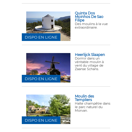
Quinta Dos
Moinhos De Sao
Filipe
Des moulins à la vue
extraordinaire.
DISPO EN LIGNE
Heerlijck Slaapen
Dormir dans un
véritable moulin à
vent du village de
Zaanse Schans.
DISPO EN LIGNE
Moulin des
Templiers
Halte champêtre dans
le parc naturel du
Morvan.
DISPO EN LIGNE