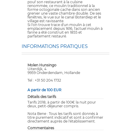
pour son restaurant à la cuisine
renommée, ce moulin traditionnel à la
forme octogonale cache dans son ancien
grenier une vaste chambre double. De ses
fenêtres, le vue sur le canal Boterdiep et le
village est ravissante.
Si l'on trouve trace d'un moulin à cet
emplacement depuis 1616, l'actuel moulin à
farine a été construit en 1855 et
parfaitement restauré.
INFORMATIONS PRATIQUES
Molen Hunsingo
Uiterdijk, 4
9959 Onderdendam, Hollande
Tel : +31 50 204 1732
A partir de 100 EUR
Détails des tarifs
Tarifs 2018, à partir de 100€ la nuit pour
deux, petit-déjeuner compris.
Nota Bene : Tous les tarifs sont donnés à
titre purement indicatif et sont à confirmer
directement auprès de l'établissement.
Commentaires