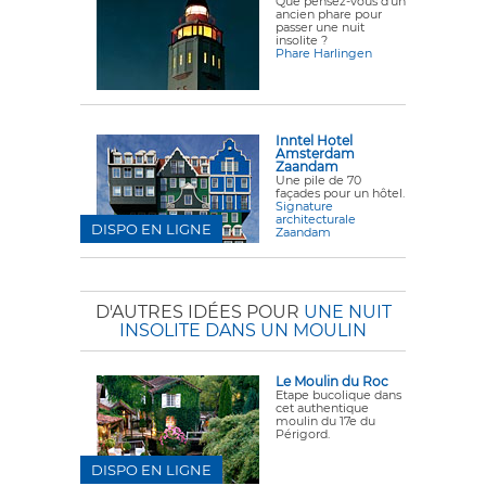
Que pensez-vous d'un
ancien phare pour
passer une nuit
insolite ?
Phare Harlingen
Inntel Hotel
Amsterdam
Zaandam
Une pile de 70
façades pour un hôtel.
Signature
architecturale
DISPO EN LIGNE
Zaandam
D'AUTRES IDÉES POUR
UNE NUIT
INSOLITE DANS UN MOULIN
Le Moulin du Roc
Etape bucolique dans
cet authentique
moulin du 17e du
Périgord.
DISPO EN LIGNE