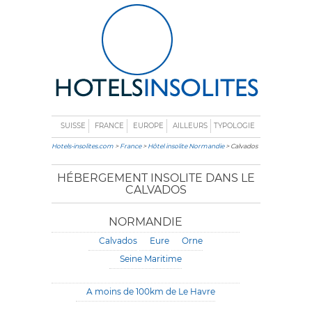
SUISSE
FRANCE
EUROPE
AILLEURS
TYPOLOGIE
Hotels-insolites.com
>
France
>
Hôtel insolite Normandie
> Calvados
HÉBERGEMENT INSOLITE DANS LE
CALVADOS
NORMANDIE
Calvados
Eure
Orne
Seine Maritime
A moins de 100km de Le Havre