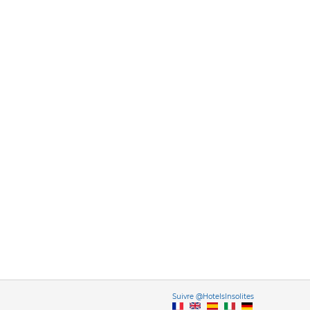
Vers
Suivre @HotelsInsolites
English version