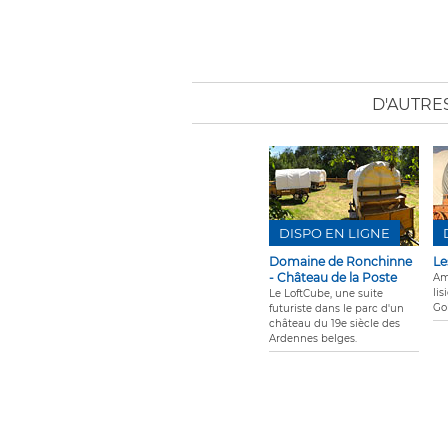
D'AUTRE
DISPO EN LIGNE
Domaine de Ronchinne
Le
- Château de la Poste
Am
lis
Le LoftCube, une suite
Go
futuriste dans le parc d'un
château du 19e siècle des
Ardennes belges.