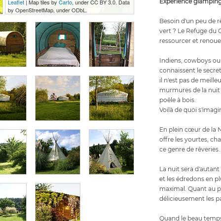
Expérience glamping
Leaflet
| Map tiles by
Carto
, under CC BY 3.0. Data
by OpenStreetMap, under ODbL.
Besoin d'un peu de r
vert ? Le Refuge du C
ressourcer et renouer
Indiens, cowboys ou
connaissent le secret
il n'est pas de meill
murmures de la nuit
poêle à bois.
Voilà de quoi s'imagi
En plein cœur de la 
offre les yourtes, cha
ce genre de rêveries.
La nuit sera d'autant
et les édredons en 
maximal. Quant au pet
délicieusement les pap
Quand le beau temps