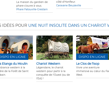
côté d'Honfleur.
La maison du gardien de
Caravane Beuzeville
phare s'ouvre à vous.
Phare Fatouville-Grestain
S IDÉES POUR
UNE NUIT INSOLITE DANS UN CHARIOT
DISPO EN LIGNE
DISPO EN LIGNE
s Etangs du Moulin
Chariot Western
Le Clos de l'Isop
biance western à la
Légendaire, le chariot
Vivre une aventure
ière de la Forêt de Saint
western pour partir à la
immersive au cœur du Fa
bain.
conquête de l'Ouest (ou de
West.
l'Est) !