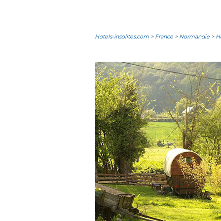
Hotels-insolites.com
>
France
>
Normandie
>
Hô