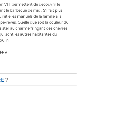
 en VTT permettent de découvrir le
 le barbecue de midi. S'il fait plus
t, initie les manuels de la famille à la
ape-rêves. Quelle que soit la couleur du
ésister au charme fringant des chèvres
qui sont les autres habitantes du
oulin.
ée ✯
RE
?