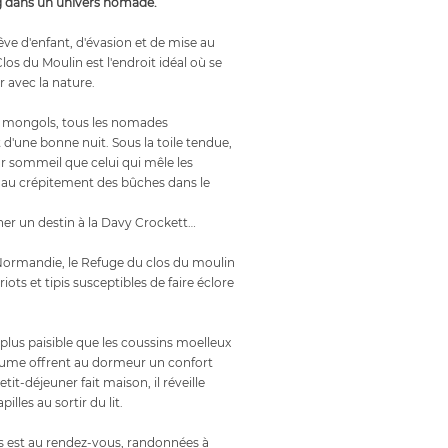
 dans un univers nomade.
êve d'enfant, d'évasion et de mise au
los du Moulin est l'endroit idéal où se
 avec la nature.
 mongols, tous les nomades
 d'une bonne nuit. Sous la toile tendue,
eur sommeil que celui qui mêle les
 au crépitement des bûches dans le
ner un destin à la Davy Crockett…
Normandie, le Refuge du clos du moulin
riots et tipis susceptibles de faire éclore
 plus paisible que les coussins moelleux
plume offrent au dormeur un confort
it-déjeuner fait maison, il réveille
illes au sortir du lit.
 est au rendez-vous, randonnées à