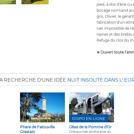
pied, à dos d'âne ou
bocage normand avant
gris, Olivier, le géran
fabrication d'un attr
ciel, impossible de r
naines et des brebis 
Refuge du clos du m
✯ Ouvert toute l’ann
LA RECHERCHE D'UNE IDÉE
NUIT INSOLITE DANS L' EU
DISPO EN LIGNE
Phare de Fatouville
Gîtes de la Pomme d'Or
Grestain
Chevauchée américaine du