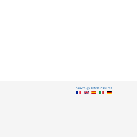
Vers
Suivre @HotelsInsolites
English version