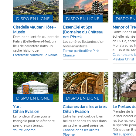
DISPO EN LIGNE
DISPO EN LIGNE
DISPO EN
Citadelle Vauban Hôtel-
EssenCiel et Spa
Manor of Tr
Musée
(Domaine du Château
Dormir dans u
des Pères)
échelle nichée
Dominant l'entrée du port de
de 65 Ha, entre
Palais (Belle-Ile-en-Mer), un
Les sphères flottantes d'un
Morlaix et les 
lieu de caractère dans un
hôtel-manifeste
au Bout du Mo
cadre historique.
Forme particulière Piré-
Cabane dans le
Forteresse militaire Le Palais
Chancé
Pleyber Christ
DISPO EN LIGNE
DISPO EN LIGNE
Yurt
Cabanes dans les arbres
Le Pertuis d
Dihan Evasion
Dihan Evasion
Prendre de la 
laisser bercer 
La rondeur d'une yourte
Entre terre et ciel, de bien
les étoiles, voi
mongole pour se détendre,
belles cabanes en bois dans
suspendu pour
prendre son temps.
un cadre naturel préservé.
féérique en Br
Yourte Ploemel
Cabane dans les arbres
Nid suspendu N
Ploemel