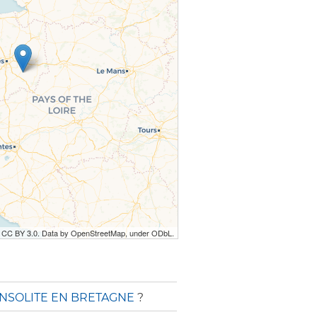
r CC BY 3.0. Data by OpenStreetMap, under ODbL.
INSOLITE EN BRETAGNE
?