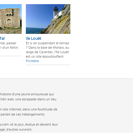
Tal
Ile Louët
ntal, passer
Et si on suspendait le temps
i d'un fortin.
? Dans la baie de Morlaix, au
large de Carantec, l'île Louët
est un site époustouflant.
Finistère
t 'histoire d'une jeune amoureuse qui
 chéri avec une escapade dans un lieu
 site internet, dans une foultitude de
s parlait de ces hébergements
s.com vit le jour, évolua et devient leur
gé, d'autres suivront.