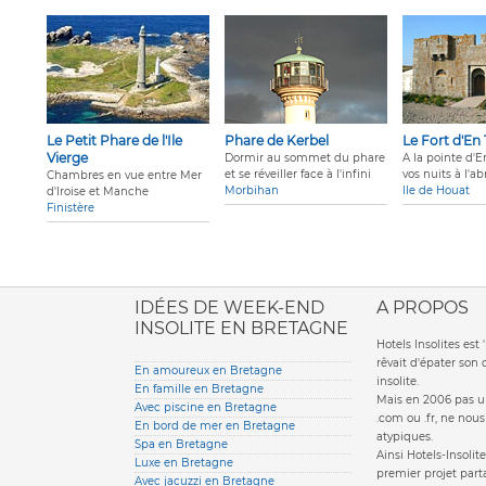
Le Petit Phare de l'Ile
Phare de Kerbel
Le Fort d'En 
Vierge
Dormir au sommet du phare
A la pointe d'E
et se réveiller face à l'infini
vos nuits à l'abr
Chambres en vue entre Mer
Morbihan
Ile de Houat
d'Iroise et Manche
Finistère
ione italiana
IDÉES DE WEEK-END
A PROPOS
INSOLITE EN BRETAGNE
Hotels Insolites es
rêvait d'épater son
En amoureux en Bretagne
insolite.
En famille en Bretagne
Mais en 2006 pas un
Avec piscine en Bretagne
.com ou .fr, ne nou
En bord de mer en Bretagne
atypiques.
Spa en Bretagne
Ainsi Hotels-Insolite
Luxe en Bretagne
premier projet parta
Avec jacuzzi en Bretagne