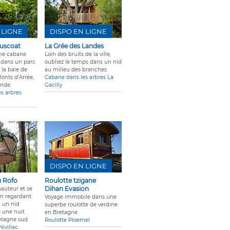
 LIGNE
DISPO EN LIGNE
euscoat
La Grée des Landes
ne cabane
Loin des bruits de la ville,
 dans un parc
oubliez le temps dans un nid
 la baie de
au milieu des branches.
Monts d'Arrée,
Cabane dans les arbres La
nde.
Gacilly
s arbres
DISPO EN LIGNE
u Rofo
Roulotte tzigane
Dihan Evasion
hauteur et se
en regardant
Voyage immobile dans une
ci un nid
superbe roulotte de verdine
 une nuit
en Bretagne.
etagne sud.
Roulotte Ploemel
ivillac