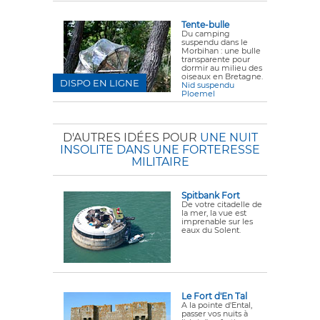
Tente-bulle
Du camping
suspendu dans le
Morbihan : une bulle
transparente pour
dormir au milieu des
oiseaux en Bretagne.
DISPO EN LIGNE
Nid suspendu
Ploemel
D'AUTRES IDÉES POUR
UNE NUIT
INSOLITE DANS UNE FORTERESSE
MILITAIRE
Spitbank Fort
De votre citadelle de
la mer, la vue est
imprenable sur les
eaux du Solent.
Le Fort d'En Tal
A la pointe d'Ental,
passer vos nuits à