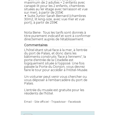
maximum de 2 adultes + 2 enfants avec
canapé-lit pour les 2 enfants, chambres
situées au 1er étage avec terrasson et vue
sur mer), à partir de 205€
✦ Suite Junior Sarah Bernard (chambres
30m2, lit king-size, avec vue mer et vue
port), à partir de 259€
Nota Bene : Tous les tarifs sont donnés à
titre purement indicatif et sont à confirmer
directement auprès de l'établissement.
Commentaires
L'hôtel étant situé face à la mer, à l'entrée
du port de Palais, et donc dans les
bâtiments construits "face à l'ennemi", la
porte d'entrée de la Citadelle est
logiquement située à l'opposé. Une fois
passée la Porte du Donjon, vous devrez
faire le tour pour accéder à l'Hôtel-Musée.
Un voiturier peut venir vous chercher ou
vous déposer à l'embarcadère du port de
Palais.
L'entrée du musée est gratuite pour les
résidents de l'hôtel.
Email
-
Site officiel
-
Tripadvisor
-
Facebook