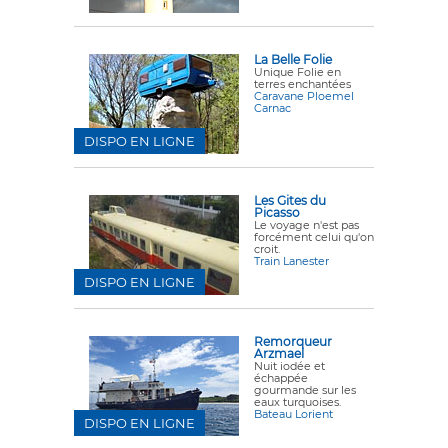
La Belle Folie
Unique Folie en
terres enchantées
Caravane Ploemel
Carnac
DISPO EN LIGNE
Les Gites du
Picasso
Le voyage n'est pas
forcément celui qu'on
croit.
Train Lanester
DISPO EN LIGNE
Remorqueur
Arzmael
Nuit iodée et
échappée
gourmande sur les
eaux turquoises.
Bateau Lorient
DISPO EN LIGNE