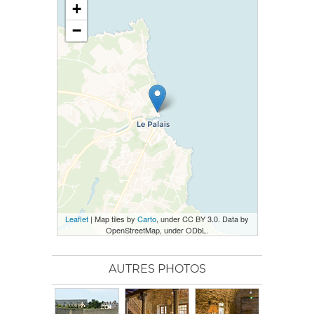
+
−
Leaflet
| Map tiles by
Carto
, under CC BY 3.0. Data by
OpenStreetMap, under ODbL.
AUTRES PHOTOS