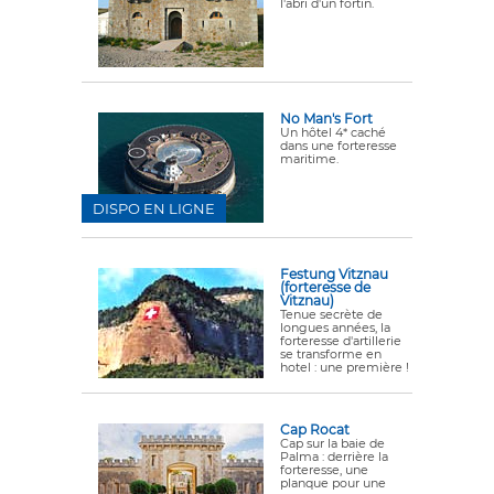
l'abri d'un fortin.
No Man's Fort
Un hôtel 4* caché
dans une forteresse
maritime.
DISPO EN LIGNE
Festung Vitznau
(forteresse de
Vitznau)
Tenue secrète de
longues années, la
forteresse d'artillerie
se transforme en
hotel : une première !
Cap Rocat
Cap sur la baie de
Palma : derrière la
forteresse, une
planque pour une