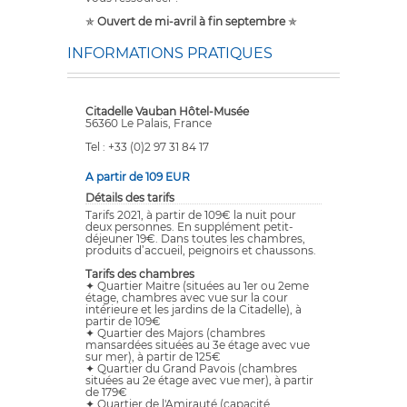
✯
Ouvert de mi-avril à fin septembre
✯
INFORMATIONS PRATIQUES
Citadelle Vauban Hôtel-Musée
56360 Le Palais, France
Tel : +33 (0)2 97 31 84 17
A partir de 109 EUR
Détails des tarifs
Tarifs 2021, à partir de 109€ la nuit pour
deux personnes. En supplément petit-
déjeuner 19€. Dans toutes les chambres,
produits d’accueil, peignoirs et chaussons.
Tarifs des chambres
✦ Quartier Maitre (situées au 1er ou 2eme
étage, chambres avec vue sur la cour
intérieure et les jardins de la Citadelle), à
partir de 109€
✦ Quartier des Majors (chambres
mansardées situées au 3e étage avec vue
sur mer), à partir de 125€
✦ Quartier du Grand Pavois (chambres
situées au 2e étage avec vue mer), à partir
de 179€
✦ Quartier de l'Amirauté (capacité