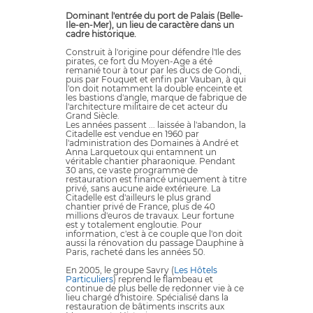
Dominant l'entrée du port de Palais (Belle-
Ile-en-Mer), un lieu de caractère dans un
cadre historique.
Construit à l'origine pour défendre l'île des
pirates, ce fort du Moyen-Age a été
remanié tour à tour par les ducs de Gondi,
puis par Fouquet et enfin par Vauban, à qui
l'on doit notamment la double enceinte et
les bastions d'angle, marque de fabrique de
l'architecture militaire de cet acteur du
Grand Siècle.
Les années passent ... laissée à l'abandon, la
Citadelle est vendue en 1960 par
l'administration des Domaines à André et
Anna Larquetoux qui entamnent un
véritable chantier pharaonique. Pendant
30 ans, ce vaste programme de
restauration est financé uniquement à titre
privé, sans aucune aide extérieure. La
Citadelle est d'ailleurs le plus grand
chantier privé de France, plus de 40
millions d'euros de travaux. Leur fortune
est y totalement engloutie. Pour
information, c'est à ce couple que l'on doit
aussi la rénovation du passage Dauphine à
Paris, racheté dans les années 50.
En 2005, le groupe Savry (
Les Hôtels
Particuliers
) reprend le flambeau et
continue de plus belle de redonner vie à ce
lieu chargé d'histoire. Spécialisé dans la
restauration de bâtiments inscrits aux