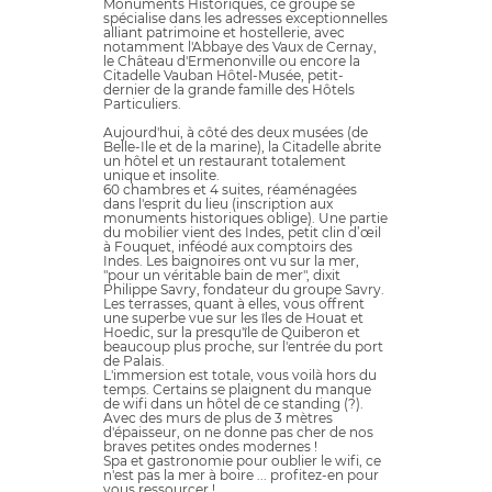
Monuments Historiques, ce groupe se
spécialise dans les adresses exceptionnelles
alliant patrimoine et hostellerie, avec
notamment l'Abbaye des Vaux de Cernay,
le Château d'Ermenonville ou encore la
Citadelle Vauban Hôtel-Musée, petit-
dernier de la grande famille des Hôtels
Particuliers.
Aujourd'hui, à côté des deux musées (de
Belle-Ile et de la marine), la Citadelle abrite
un hôtel et un restaurant totalement
unique et insolite.
60 chambres et 4 suites, réaménagées
dans l'esprit du lieu (inscription aux
monuments historiques oblige). Une partie
du mobilier vient des Indes, petit clin d’œil
à Fouquet, inféodé aux comptoirs des
Indes. Les baignoires ont vu sur la mer,
"pour un véritable bain de mer", dixit
Philippe Savry, fondateur du groupe Savry.
Les terrasses, quant à elles, vous offrent
une superbe vue sur les îles de Houat et
Hoedic, sur la presqu'île de Quiberon et
beaucoup plus proche, sur l'entrée du port
de Palais.
L'immersion est totale, vous voilà hors du
temps. Certains se plaignent du manque
de wifi dans un hôtel de ce standing (?).
Avec des murs de plus de 3 mètres
d'épaisseur, on ne donne pas cher de nos
braves petites ondes modernes !
Spa et gastronomie pour oublier le wifi, ce
n'est pas la mer à boire ... profitez-en pour
vous ressourcer !