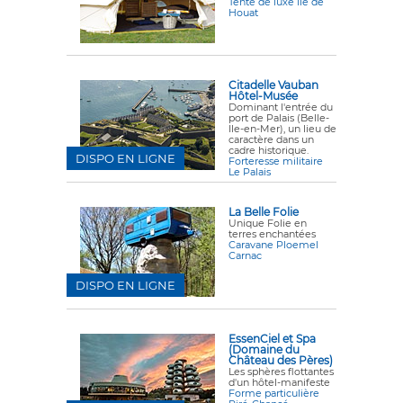
Tente de luxe Ile de
Houat
Citadelle Vauban
Hôtel-Musée
Dominant l'entrée du
port de Palais (Belle-
Ile-en-Mer), un lieu de
caractère dans un
cadre historique.
DISPO EN LIGNE
Forteresse militaire
Le Palais
La Belle Folie
Unique Folie en
terres enchantées
Caravane Ploemel
Carnac
DISPO EN LIGNE
EssenCiel et Spa
(Domaine du
Château des Pères)
Les sphères flottantes
d'un hôtel-manifeste
Forme particulière