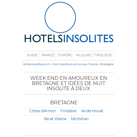
SUISSE
FRANCE
EUROPE
AILLEURS
TYPOLOGIE
Hotels-insolites.com
>
Nuit insolite en amoureux France
> Bretagne
WEEK END EN AMOUREUX EN
BRETAGNE ET IDÉES DE NUIT
INSOLITE À DEUX
BRETAGNE
Côtes d'Armor
Finistère
Ile de Houat
Ille et Vilaine
Morbihan