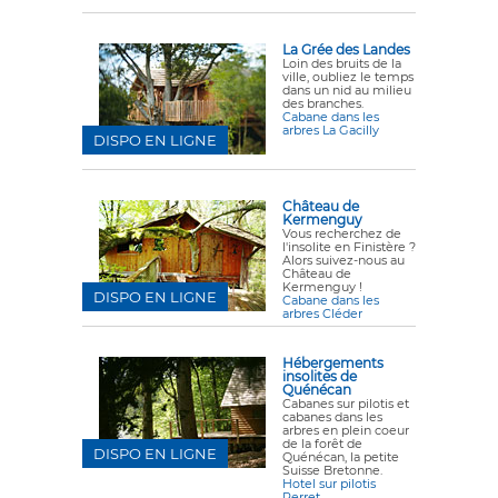
La Grée des Landes
Loin des bruits de la
ville, oubliez le temps
dans un nid au milieu
des branches.
Cabane dans les
arbres La Gacilly
DISPO EN LIGNE
Château de
Kermenguy
Vous recherchez de
l'insolite en Finistère ?
Alors suivez-nous au
Château de
Kermenguy !
DISPO EN LIGNE
Cabane dans les
arbres Cléder
Hébergements
insolites de
Quénécan
Cabanes sur pilotis et
cabanes dans les
arbres en plein coeur
de la forêt de
DISPO EN LIGNE
Quénécan, la petite
Suisse Bretonne.
Hotel sur pilotis
Perret