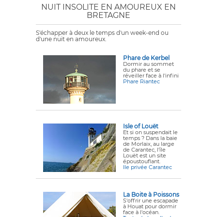
NUIT INSOLITE EN AMOUREUX EN
BRETAGNE
S'échapper à deux le temps d'un week-end ou
d'une nuit en amoureux.
Phare de Kerbel
Dormir au sommet
du phare et se
réveiller face à l'infini
Phare Riantec
Isle of Louët
Et si on suspendait le
temps ? Dans la baie
de Morlaix, au large
de Carantec, l'île
Louët est un site
époustouflant.
Ile privée Carantec
La Boite à Poissons
S'offrir une escapade
à Houat pour dormir
face à l'océan.