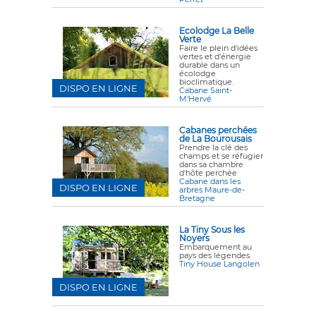
Ecolodge La Belle
Verte
Faire le plein d'idées
vertes et d'énergie
durable dans un
écolodge
bioclimatique.
DISPO EN LIGNE
Cabane Saint-
M'Hervé
Cabanes perchées
de La Bourousais
Prendre la clé des
champs et se réfugier
dans sa chambre
d'hôte perchée
Cabane dans les
DISPO EN LIGNE
arbres Maure-de-
Bretagne
La Tiny Sous les
Noyers
Embarquement au
pays des légendes.
Tiny House Langolen
DISPO EN LIGNE