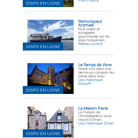
Piré-Chancé
DISPO EN LIGNE
Remorqueur
Arzmael
Nuit iodée et
échappée
gourmande sur les
eaux turquoises.
Bateau Lorient
DISPO EN LIGNE
Le Temps de Vivre
Notre nuit dans une
demeure corsaire, les
pieds dans l'eau.
Lieu historique
Roscoff
DISPO EN LIGNE
La Maison Pavie
La maison de
l'Ambassadeur vous
reçoit à Dinan.
Lieu historique Dinan
DISPO EN LIGNE