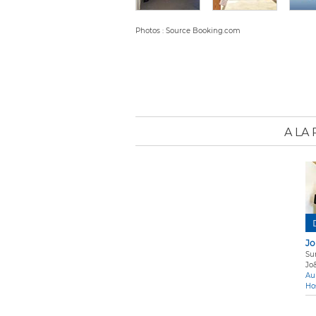
Photos : Source Booking.com
A LA
Jo
Sur
Jo
Au
Ho