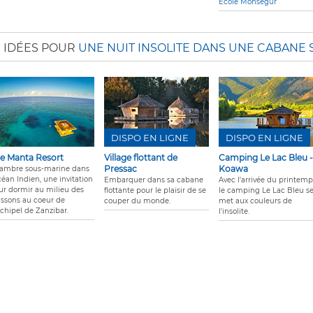
Ecole Monségur
S IDÉES POUR
UNE NUIT INSOLITE DANS UNE CABANE 
DISPO EN LIGNE
DISPO EN LIGNE
e Manta Resort
Village flottant de
Camping Le Lac Bleu -
Pressac
Koawa
ambre sous-marine dans
céan Indien, une invitation
Embarquer dans sa cabane
Avec l'arrivée du printemp
ur dormir au milieu des
flottante pour le plaisir de se
le camping Le Lac Bleu s
issons au coeur de
couper du monde.
met aux couleurs de
rchipel de Zanzibar.
l'insolite.