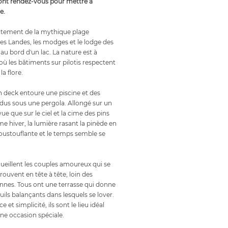
 ont rendez-vous pour mettre à
e.
ctement de la mythique plage
es Landes, les modges et le lodge des
au bord d'un lac. La nature est à
 où les bâtiments sur pilotis respectent
la flore.
n deck entoure une piscine et des
us sous une pergola. Allongé sur un
ue que sur le ciel et la cime des pins
hiver, la lumière rasant la pinède en
poustouflante et le temps semble se
eillent les couples amoureux qui se
ouvent en tête à tête, loin des
ennes. Tous ont une terrasse qui donne
euils balançants dans lesquels se lover.
et simplicité, ils sont le lieu idéal
ne occasion spéciale.