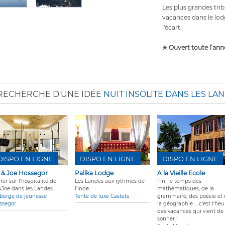
Les plus grandes tribu
vacances dans le lod
l'écart.
✯ Ouvert toute l’ann
 RECHERCHE D'UNE IDÉE
NUIT INSOLITE DANS LES LA
DISPO EN LIGNE
DISPO EN LIGNE
DISPO EN LIGNE
 & Joe Hossegor
Palika Lodge
A la Vieille Ecole
fer sur l'hospitalité de
Les Landes aux rythmes de
Fini le temps des
&Joe dans les Landes.
l'Inde.
mathématiques, de la
berge de jeunesse
Tente de luxe Castets
grammaire, des poésie et
ssegor
la géographie ... c'est l'heu
des vacances qui vient de
sonner !