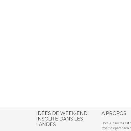
ione italiana
IDÉES DE WEEK-END
A PROPOS
INSOLITE DANS LES
Hotels Insolites es
LANDES
rêvait d'épater son