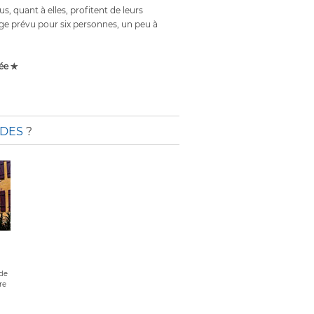
s, quant à elles, profitent de leurs
ge prévu pour six personnes, un peu à
ée ✯
NDES
?
 de
re