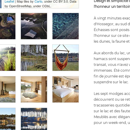
Design et simplicité
Leaflet
| Map tiles by
Carto
, under CC BY 3.0. Data
by OpenStreetMap, under ODbL.
l'honneur un territoir
À vingt minutes exa
d'Hossegor, au sud d
Échasses sont posés 
l'honneur sur ce site
les dunes, la faune et 
Aux abords du lac, u
hamacs sont suspend
transat, vous n'avez v
immenses. Été comme 
fin de journée est é
suspendre sur le lac.
Les sept modges accu
découvrent ou se retr
tracasseries quotidi
sur le lac et des faut
Meublés avec élégance 
pour un week-end, u