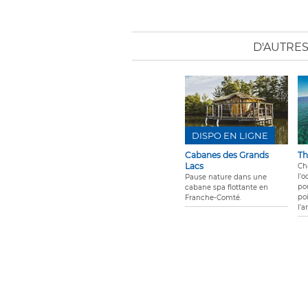
D'AUTRE
DISPO EN LIGNE
Cabanes des Grands
Th
Lacs
Ch
l'o
Pause nature dans une
po
cabane spa flottante en
po
Franche-Comté.
l'a