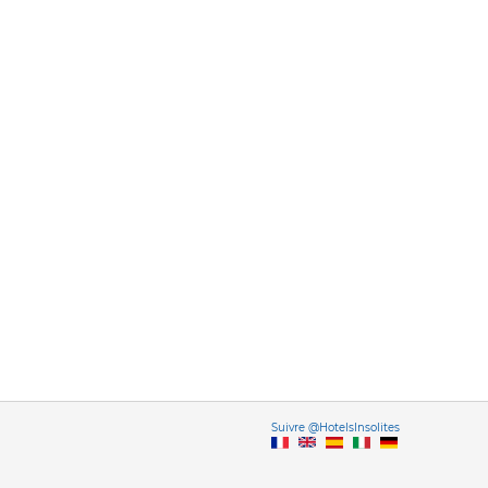
Vers
Suivre @HotelsInsolites
English version