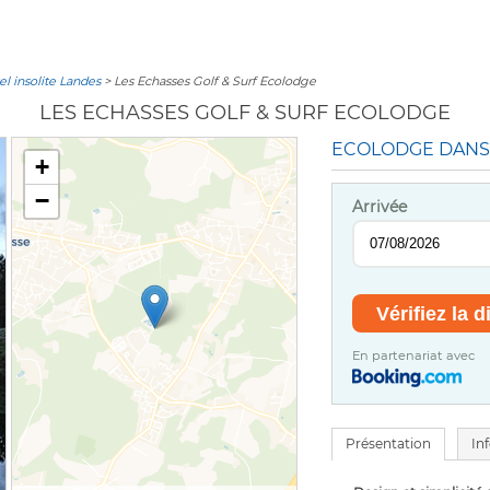
el insolite Landes
> Les Echasses Golf & Surf Ecolodge
LES ECHASSES GOLF & SURF ECOLODGE
ECOLODGE DANS
+
−
Arrivée
En partenariat avec
Présentation
In