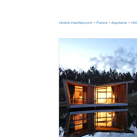
Hotels-insolites.com
>
France
>
Aquitaine
>
Hôt