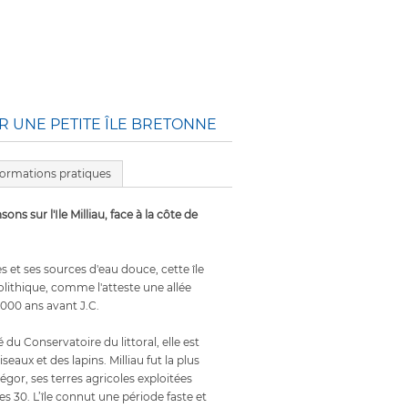
UR UNE PETITE ÎLE BRETONNE
formations pratiques
ons sur l'Ile Milliau, face à la côte de
es et ses sources d'eau douce, cette île
olithique, comme l'atteste une allée
000 ans avant J.C.
 du Conservatoire du littoral, elle est
iseaux et des lapins. Milliau fut la plus
régor, ses terres agricoles exploitées
s 30. L’île connut une période faste et