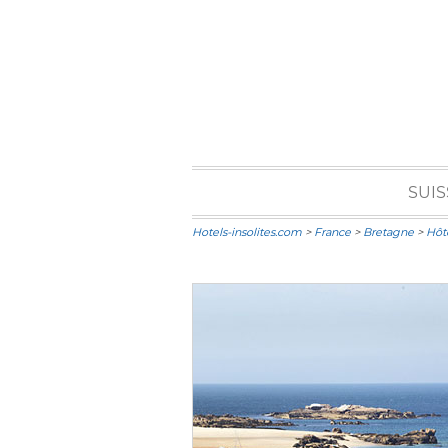
SUIS
Hotels-insolites.com
>
France
>
Bretagne
>
Hôte