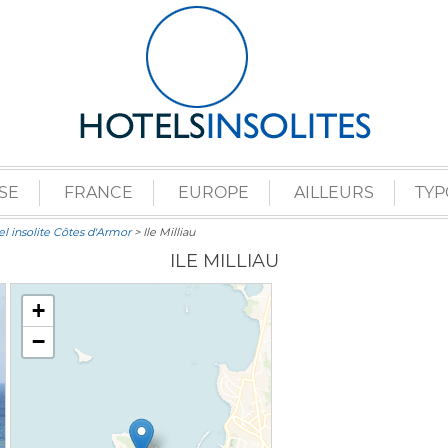
SE
FRANCE
EUROPE
AILLEURS
TYP
l insolite Côtes d'Armor
> Ile Milliau
ILE MILLIAU
+
−