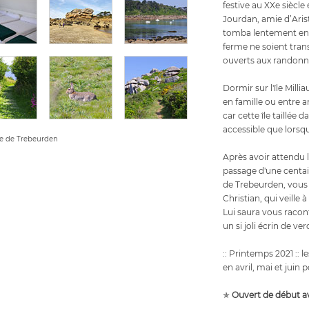
festive au XXe siècle
Jourdan, amie d’Aristi
tomba lentement en 
ferme ne soient tran
ouverts aux randonne
Dormir sur l'île Mil
en famille ou entre a
car cette île taillée 
accessible que lorsqu
me de Trebeurden
Après avoir attendu 
passage d'une centai
de Trebeurden, vous s
Christian, qui veille à
Lui saura vous racont
un si joli écrin de ver
:: Printemps 2021 :: 
en avril, mai et juin
✯
Ouvert de début avr