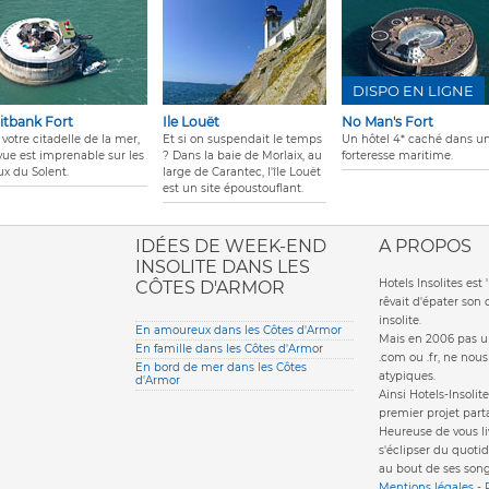
DISPO EN LIGNE
itbank Fort
Ile Louët
No Man's Fort
votre citadelle de la mer,
Et si on suspendait le temps
Un hôtel 4* caché dans u
 vue est imprenable sur les
? Dans la baie de Morlaix, au
forteresse maritime.
ux du Solent.
large de Carantec, l'île Louët
est un site époustouflant.
ione italiana
IDÉES DE WEEK-END
A PROPOS
INSOLITE DANS LES
Hotels Insolites es
CÔTES D'ARMOR
rêvait d'épater son
insolite.
En amoureux dans les Côtes d'Armor
Mais en 2006 pas un
En famille dans les Côtes d'Armor
.com ou .fr, ne nou
En bord de mer dans les Côtes
atypiques.
d'Armor
Ainsi Hotels-Insolite
premier projet parta
Heureuse de vous li
s'éclipser du quotid
au bout de ses song
Mentions légales
-