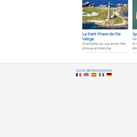
Le Petit Phare de l'Ile
Sp
Vierge
De 
la
Chambres en vue entre Mer
ea
d'Iroise et Manche
Vers
Suivre @HotelsInsolites
English version