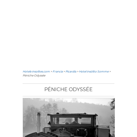
Hotels-insolites.com
>
Francia
>
Picardía
>
Hotel insólito Somme
>
Péniche Odyssée
PÉNICHE ODYSSÉE