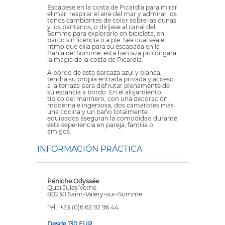
Escápese en la costa de Picardía para mirar
el mar, respirar el aire del mar y admirar los
tonos cambiantes de color sobre las dunas
y los pantanos, o diríjase al canal del
Somme para explorarlo en bicicleta, en
barco sin licencia o a pie. Sea cual sea el
ritmo que elija para su escapada en la
Bahía del Somme, esta barcaza prolongará
la magia de la costa de Picardía.
A bordo de esta barcaza azul y blanca,
tendrá su propia entrada privada y acceso
a la terraza para disfrutar plenamente de
su estancia a bordo. En el alojamiento
típico del marinero, con una decoración
moderna e ingeniosa, dos camarotes más
una cocina y un baño totalmente
equipados aseguran la comodidad durante
esta experiencia en pareja, familia o
amigos.
INFORMACIÓN PRÁCTICA
Péniche Odyssée
Quai Jules Verne
80230 Saint-Valéry-sur-Somme
Tel : +33 (0)6 63 92 96 44
Desde 130 EUR