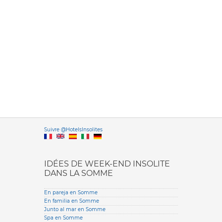
Versione it
Suivre @HotelsInsolites
English version
IDÉES DE WEEK-END INSOLITE
DANS LA SOMME
En pareja en Somme
En familia en Somme
Junto al mar en Somme
Spa en Somme