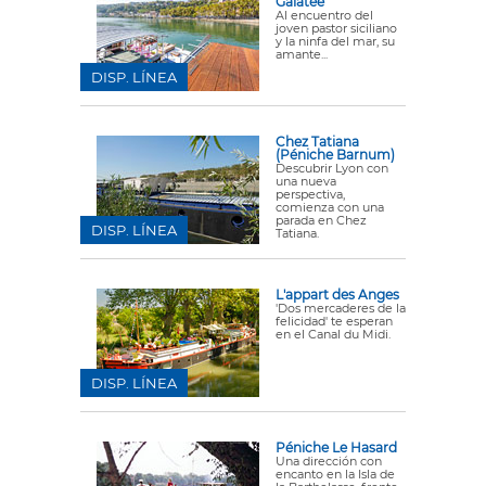
Galatée
Al encuentro del
joven pastor siciliano
y la ninfa del mar, su
amante...
DISP. LÍNEA
Chez Tatiana
(Péniche Barnum)
Descubrir Lyon con
una nueva
perspectiva,
comienza con una
parada en Chez
DISP. LÍNEA
Tatiana.
L'appart des Anges
'Dos mercaderes de la
felicidad' te esperan
en el Canal du Midi.
DISP. LÍNEA
Péniche Le Hasard
Una dirección con
encanto en la Isla de