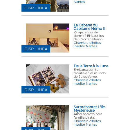
Nantes
DISP. LÍNEA
La Cabane du
Capitaine Némo II
¿Viajar antes de
dormir? El Nautilus
del Capitán Nemo.
Chambre d'hôtes
insolite Nantes
DISP. LÍNEA
De la Terre à la Lune
Embarca con tu
familia en el mundo
de Jules Verne.
Chambre d'hôtes
insolite Nantes
DISP. LÍNEA
Surprenantes L'Île
Mystérieuse
Árbol secreto para
familia pirata.
Chambre d'hôtes
insolite Nantes