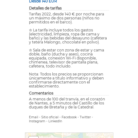
Desde 140 EUR
Detalles de tarifas
Tarifas 2022, desde 140 € por noche para
un máximo de dos personas (niños no
permitidos en el barco).
✫ La tarifa incluye todos los gastos
(electricidad, limpieza, ropa de cama y
baño) y las bebidas del desayuno (cafetera
y tetera Malongo, chocolate en polvo).
✫ Sala de estar con zona de estar y cama
doble, baño (ducha y aseo), cocina
equipada, conexión Wi-Fi disponible,
chimenea, televisor de pantalla plana,
cafetera, todo incluido.
Nota: Todos los precios se proporcionan
únicamente a título informativo y deben
confirmarse directamente con el
establecimiento.
Comentarios
A menos de 100 del tranvía, en el corazón
de Nantes, a 5 minutos del Castillo de los
duques de Bretaña y de la Catedral.
Email
-
Sitio oficial
-
Facebook
-
Twitter
-
Instagram
-
LinkedIn