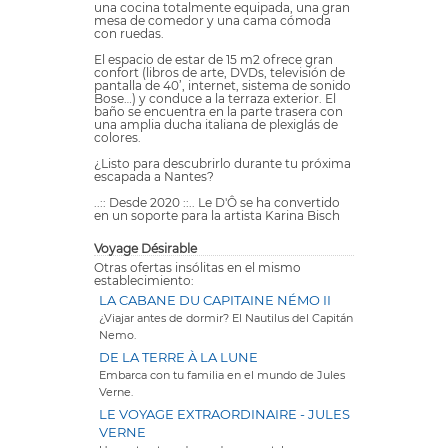
una cocina totalmente equipada, una gran
mesa de comedor y una cama cómoda
con ruedas.
El espacio de estar de 15 m2 ofrece gran
confort (libros de arte, DVDs, televisión de
pantalla de 40’, internet, sistema de sonido
Bose…) y conduce a la terraza exterior. El
baño se encuentra en la parte trasera con
una amplia ducha italiana de plexiglás de
colores.
¿Listo para descubrirlo durante tu próxima
escapada a Nantes?
..:: Desde 2020 ::.. Le D'Ô se ha convertido
en un soporte para la artista Karina Bisch
Voyage Désirable
Otras ofertas insólitas en el mismo
establecimiento:
LA CABANE DU CAPITAINE NÉMO II
¿Viajar antes de dormir? El Nautilus del Capitán
Nemo.
DE LA TERRE À LA LUNE
Embarca con tu familia en el mundo de Jules
Verne.
LE VOYAGE EXTRAORDINAIRE - JULES
VERNE