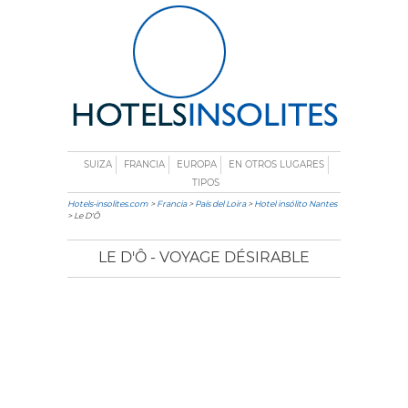
SUIZA
FRANCIA
EUROPA
EN OTROS LUGARES
TIPOS
Hotels-insolites.com
>
Francia
>
País del Loira
>
Hotel insólito Nantes
> Le D'Ô
LE D'Ô - VOYAGE DÉSIRABLE