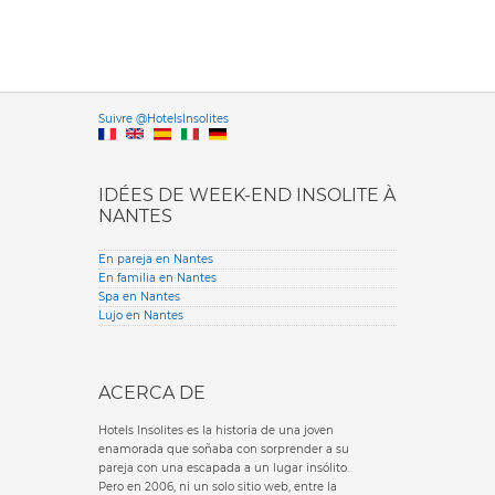
Versione it
Suivre @HotelsInsolites
English version
IDÉES DE WEEK-END INSOLITE À
NANTES
En pareja en Nantes
En familia en Nantes
Spa en Nantes
Lujo en Nantes
ACERCA DE
Hotels Insolites es la historia de una joven
enamorada que soñaba con sorprender a su
pareja con una escapada a un lugar insólito.
Pero en 2006, ni un solo sitio web, entre la