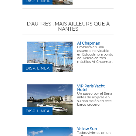
DISP. LÍNEA
D'AUTRES
, MAIS AILLEURS QUE À
NANTES
Af Chapman
Embarca en una
estancia inolvidable
en Estocolmo a bordo
del velero de tres
mástiles Af Chapman.
DISP. LÍNEA
VIP Paris Yacht
Hotel
Un paseo por el Sena
antes de alojarse en
su habitación en este
barco crucero.
DISP. LÍNEA
Yellow Sub
Todos vivimos en un