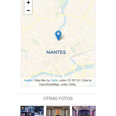
+
−
Leaflet
| Map tiles by
Carto
, under CC BY 3.0. Data by
OpenStreetMap, under ODbL.
OTRAS FOTOS