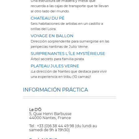
Una estructura de madera y metal que
recuerda a las cajas de transporte que te llevan
al otro lado del mundo.
CHATEAU DU PÉ
Seis habitaciones de artistas en un castillo a
orillas del Loira.
VOYAGE EN BALLON
Dirección sorprendente para sumergirse en las
peripecias nantinas de Julio Verne.
SURPRENANTES L'ÎLE MYSTÉRIEUSE
Árbol secreto para familia pirata.
PLATEAU JULES VERNE
¡La dirección de Nantes que destaca para vivir
una experiencia en tribu (10 camas)!
INFORMACIÓN PRÁCTICA
Le D'Ô
5, Quai Henri Barbusse
44000 Nantes, France
Tel : +33 (0)6 38 44 49 98 (du lundi au
samedi de 9h à 19h30)