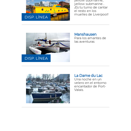
yellow submarine,
yellow submarine...
¡Es tu turno de cantar
el resto en los
muelles de Liverpool!
DISP. LÍNEA
Manshausen
Para los amantes de
las aventuras
DISP. LÍNEA
La Dame du Lac
Una noche en un
velero en el entorno
encantador de Port-
Valais.