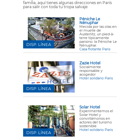
familia, aquí tienes algunas direcciones en París
para salir con toda tu tropa salvaje.
Péniche Le
Nénuphar
Mecida por las olas en
el muelle de
Austerlitz, un pied-à-
terre típicamente
parisino: la Péniche Le
DISP. LÍNEA
Nénuphar.
Casa flotante Paris
Zazie Hotel
Socialmente
responsable y
acogedor
Hotel solidario Paris
DISP. LÍNEA
Solar Hotel
Experimentemos el
Solar Hotel y
convirtámonos en
actores del turismo
sostenible.
Hotel solidario Paris
DISP. LÍNEA