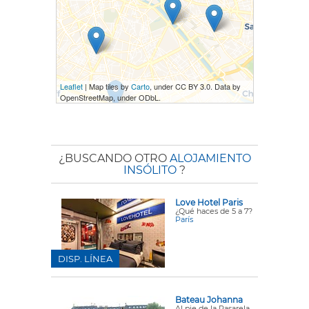
Leaflet
| Map tiles by
Carto
, under CC BY 3.0. Data by
OpenStreetMap, under ODbL.
¿BUSCANDO OTRO
ALOJAMIENTO
INSÓLITO
?
Love Hotel Paris
¿Qué haces de 5 a 7?
París
DISP. LÍNEA
Bateau Johanna
Al pie de la Pasarela