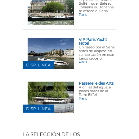
Solférino, el Bateau
Johanna ou Johanna
te ofrece el Sena.
París
VIP Paris Yacht
Hotel
Un paseo por el Sena
antes de alojarse en
su habitación en este
barco crucero.
París
DISP. LÍNEA
Passerelle des Arts
A orillas del agua, a
pocos pasos de la
Torre Eiffel.
París
DISP. LÍNEA
LA SELECCIÓN DE LOS