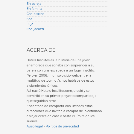
En pareja
En familia
Con piscina
Spa
Lujo
Con jacuzzi
ACERCA DE
Hotels Insolites es la historia de una joven
enamorada que soñaba con sorprender a su
pareja con una escapada a un lugar insólito.
Pero en 2006, ni un solo sitio web, entre la
multitud de .com o .fr, nos hablaba de estos
alojamientos únicos.
Así nació Hotels-Insolites.com, creció y se
convirtió en su primer proyecto compartido, al
que seguirían otros.
Encantada de compartir con ustedes estas
direcciones que invitan a escapar de lo cotidiano,
a viajar cerca de casa o hasta el límite de los
sueños.
Aviso legal
-
Política de privacidad