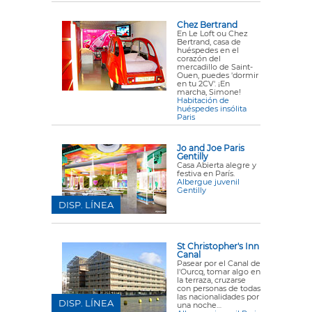
Chez Bertrand
En Le Loft ou Chez
Bertrand, casa de
huéspedes en el
corazón del
mercadillo de Saint-
Ouen, puedes 'dormir
en tu 2CV'. ¡En
marcha, Simone!
Habitación de
huéspedes insólita
Paris
Jo and Joe Paris
Gentilly
Casa Abierta alegre y
festiva en París.
Albergue juvenil
Gentilly
DISP. LÍNEA
St Christopher's Inn
Canal
Pasear por el Canal de
l'Ourcq, tomar algo en
la terraza, cruzarse
con personas de todas
las nacionalidades por
DISP. LÍNEA
una noche…