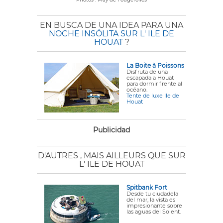
EN BUSCA DE UNA IDEA PARA UNA
NOCHE INSÓLITA SUR L' ILE DE
HOUAT
?
La Boite à Poissons
Disfruta de una
escapada a Houat
para dormir frente al
océano.
Tente de luxe Ile de
Houat
Publicidad
D'AUTRES
, MAIS AILLEURS QUE SUR
L' ILE DE HOUAT
Spitbank Fort
Desde tu ciudadela
del mar, la vista es
impresionante sobre
las aguas del Solent.