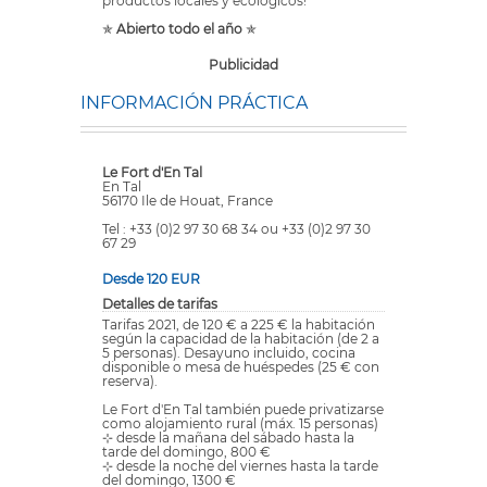
productos locales y ecológicos!
✯
Abierto todo el año
✯
Publicidad
INFORMACIÓN PRÁCTICA
Le Fort d'En Tal
En Tal
56170 Ile de Houat, France
Tel : +33 (0)2 97 30 68 34 ou +33 (0)2 97 30
67 29
Desde 120 EUR
Detalles de tarifas
Tarifas 2021, de 120 € a 225 € la habitación
según la capacidad de la habitación (de 2 a
5 personas). Desayuno incluido, cocina
disponible o mesa de huéspedes (25 € con
reserva).
Le Fort d'En Tal también puede privatizarse
como alojamiento rural (máx. 15 personas)
⊹ desde la mañana del sábado hasta la
tarde del domingo, 800 €
⊹ desde la noche del viernes hasta la tarde
del domingo, 1300 €