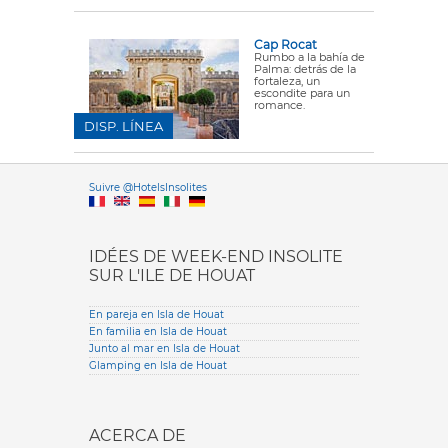
Cap Rocat
Rumbo a la bahía de
Palma: detrás de la
fortaleza, un
escondite para un
romance.
DISP. LÍNEA
Versione it
Suivre @HotelsInsolites
English version
IDÉES DE WEEK-END INSOLITE
SUR L'ILE DE HOUAT
En pareja en Isla de Houat
En familia en Isla de Houat
Junto al mar en Isla de Houat
Glamping en Isla de Houat
ACERCA DE