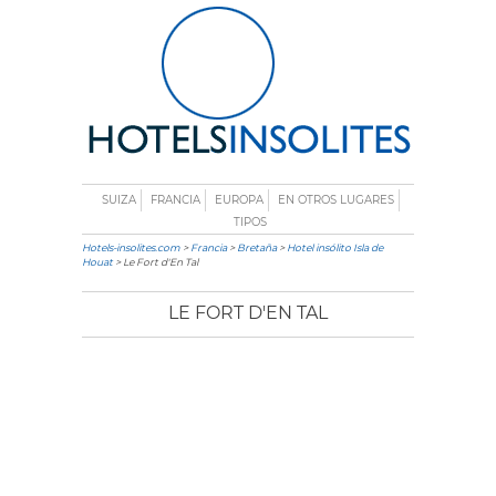
SUIZA
FRANCIA
EUROPA
EN OTROS LUGARES
TIPOS
Hotels-insolites.com
>
Francia
>
Bretaña
>
Hotel insólito Isla de
Houat
> Le Fort d'En Tal
LE FORT D'EN TAL