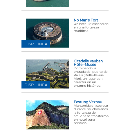
No Man's Fort
Un hotel 4* escondido
en una fortaleza
marítima.
DISP. LÍNEA
Citadelle Vauban
Hôtel-Musée
Dominando la
entrada del puerto de
Palais (Belle-Ile-en-
Mer), un lugar con
carácter en un
DISP. LÍNEA
entorno histórico.
Festung Vitznau
Mantenida en secreto
durante muchos años,
la fortaleza de
artillería se transforma
en hotel: ¡una
primicia!