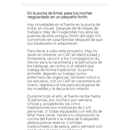
En la punta de Ental, pasa tus noches
resguardado en un pequeño fortín.
Hay novedades en el fuerte en la punta de
Ental, en Houat. Después de 18 meses de
trabajos, May de Fougerolles nos abre las
puertas de este antiguo fortín del siglo XIX,
convertido en casa familiar después de que
sus bisabuelos lo adquirieran.
Para llevar a cabo este proyecto, May no
dudó en obtener un CAP en electricidad y
fontanería, recurrir a los Compagnons du
Devoir para la carpintería y la estructura de
los tabiques, así como a un albañil que
trabaja de forma tradicional. Su prima
Armelle, dejando su trabajo como
enfermera de urgencias, también volvió a
los estudios; con un CAP en carpintería en
mano, regresa a la isla para encargarse de
los muebles y la decoración interior.
Durante todo el año, el fuerte recibe hasta
15 personas, por noche o por semana.
Únicas y acogedoras, las cinco
habitaciones son modulares de 2 a 6
personas. ¡Y todas equipadas con estufa de
leña! Para cenar, tienes a tu disposición la
cocina del fuerte o la mesa de huéspedes
abierta previa reserva. Comidas
tradicionales o de pesca, ¡pero siempre con