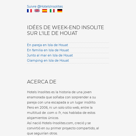
Versione it
Suivre @HotelsInsolites
English version
IDÉES DE WEEK-END INSOLITE
SUR L'ILE DE HOUAT
En pareja en Isla de Houat
En familia en Isla de Houat
Junto al mar en Isla de Houat
Glamping en Isla de Houat
ACERCA DE
Hotels Insolites es la historia de una joven
enamorada que soñaba con sorprender a su
pareja con una escapada a un lugar insólito.
Pero en 2006, ni un solo sitio web, entre la
multitud de .com o .fr, nos hablaba de estos
alojamientos únicos.
Así nació Hotels-Insolites.com, creció y se
convirtió en su primer proyecto compartido, al
que seguirían otros.