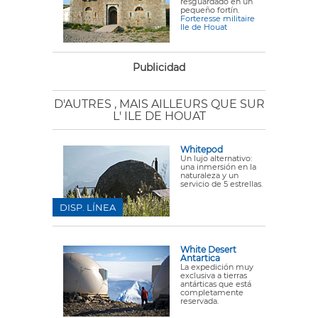
resguardado en un
pequeño fortín.
Forteresse militaire
Ile de Houat
Publicidad
D'AUTRES
, MAIS AILLEURS QUE SUR
L' ILE DE HOUAT
Whitepod
Un lujo alternativo:
una inmersión en la
naturaleza y un
servicio de 5 estrellas.
DISP. LÍNEA
White Desert
Antartica
La expedición muy
exclusiva a tierras
antárticas que está
completamente
reservada.