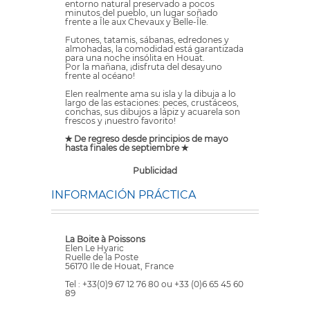
entorno natural preservado a pocos
minutos del pueblo, un lugar soñado
frente a Île aux Chevaux y Belle-Île.
Futones, tatamis, sábanas, edredones y
almohadas, la comodidad está garantizada
para una noche insólita en Houat.
Por la mañana, ¡disfruta del desayuno
frente al océano!
Elen realmente ama su isla y la dibuja a lo
largo de las estaciones: peces, crustáceos,
conchas, sus dibujos a lápiz y acuarela son
frescos y ¡nuestro favorito!
✭ De regreso desde principios de mayo
hasta finales de septiembre ✭
Publicidad
INFORMACIÓN PRÁCTICA
La Boite à Poissons
Elen Le Hyaric
Ruelle de la Poste
56170 Ile de Houat, France
Tel : +33(0)9 67 12 76 80 ou +33 (0)6 65 45 60
89