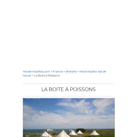
Hotels-insolites.com
>
Francia
>
Bretaña
>
Hotel insólito Isla de
Houat
> La Boite à Poissons
LA BOITE À POISSONS