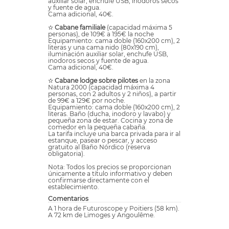
auxiliar solar, enchufe USB, inodoros secos
y fuente de agua.
Cama adicional, 40€.
✫
Cabane familiale
(capacidad máxima 5
personas), de 109€ a 195€ la noche
Equipamiento: cama doble (160x200 cm), 2
literas y una cama nido (80x190 cm),
iluminación auxiliar solar, enchufe USB,
inodoros secos y fuente de agua.
Cama adicional, 40€.
✫
Cabane lodge sobre pilotes
en la zona
Natura 2000 (capacidad máxima 4
personas, con 2 adultos y 2 niños), a partir
de 99€ a 129€ por noche.
Equipamiento: cama doble (160x200 cm), 2
literas. Baño (ducha, inodoro y lavabo) y
pequeña zona de estar. Cocina y zona de
comedor en la pequeña cabaña.
La tarifa incluye una barca privada para ir al
estanque, pasear o pescar, y acceso
gratuito al Baño Nórdico (reserva
obligatoria).
Nota: Todos los precios se proporcionan
únicamente a título informativo y deben
confirmarse directamente con el
establecimiento.
Comentarios
A 1 hora de Futuroscope y Poitiers (58 km).
A 72 km de Limoges y Angoulême.