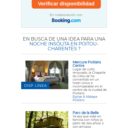
En colaboración con
EN BUSCA DE UNA IDEA PARA UNA
NOCHE INSÓLITA EN POITOU-
CHARENTES
?
Mercure Poitiers
Centre
Lugar de culto
renovado, la Chapelle
du Gésu se ha
convertido en un
hotel único e
DISP. LÍNEA
incomparable en el
centro de la ciudad de
Poitiers.
Eglise & Abbaye
Poitiers
Parc de la Belle
Ya sea que esté en
familia con niños (a
partir de dos años) o
con amigos