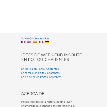
Versione it
Suivre @HotelsInsolites
English version
IDÉES DE WEEK-END INSOLITE
EN POITOU-CHARENTES
En pareja en Poitou-Charentes
En familia en Poitou-Charentes
Con piscina en Poitou-Charentes
ACERCA DE
Hotels Insolites es la historia de una joven
enamorada que soñaba con sorprender a su