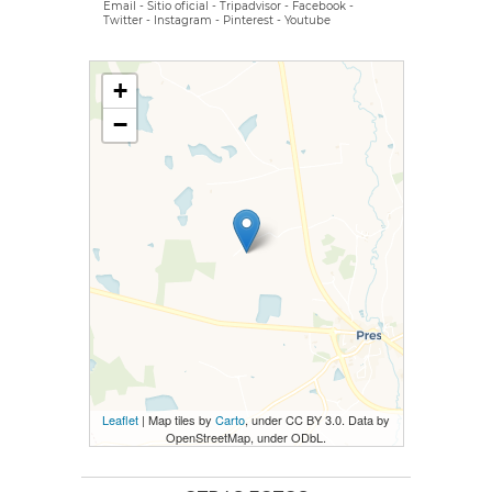
Email
-
Sitio oficial
-
Tripadvisor
-
Facebook
-
Twitter
-
Instagram
-
Pinterest
-
Youtube
+
−
Leaflet
| Map tiles by
Carto
, under CC BY 3.0. Data by
OpenStreetMap, under ODbL.