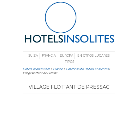
SUIZA
FRANCIA
EUROPA
EN OTROS LUGARES
TIPOS
Hotels-insolites.com
>
Francia
>
Hotel insólito Poitou-Charentes
>
Village flottant de Pressac
VILLAGE FLOTTANT DE PRESSAC