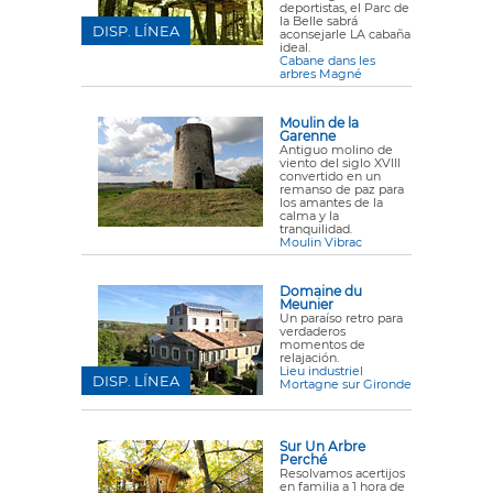
deportistas, el Parc de
la Belle sabrá
DISP. LÍNEA
aconsejarle LA cabaña
ideal.
Cabane dans les
arbres Magné
Moulin de la
Garenne
Antiguo molino de
viento del siglo XVIII
convertido en un
remanso de paz para
los amantes de la
calma y la
tranquilidad.
Moulin Vibrac
Domaine du
Meunier
Un paraíso retro para
verdaderos
momentos de
relajación.
Lieu industriel
DISP. LÍNEA
Mortagne sur Gironde
Sur Un Arbre
Perché
Resolvamos acertijos
en familia a 1 hora de