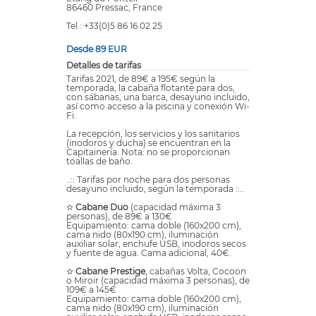
86460 Pressac, France
Tel : +33(0)5 86 16 02 25
Desde 89 EUR
Detalles de tarifas
Tarifas 2021, de 89€ a 195€ según la
temporada, la cabaña flotante para dos,
con sábanas, una barca, desayuno incluido,
así como acceso a la piscina y conexión Wi-
Fi.
La recepción, los servicios y los sanitarios
(inodoros y ducha) se encuentran en la
Capitainería. Nota: no se proporcionan
toallas de baño.
..:: Tarifas por noche para dos personas
desayuno incluido, según la temporada ::..
✫
Cabane Duo
(capacidad máxima 3
personas), de 89€ a 130€
Equipamiento: cama doble (160x200 cm),
cama nido (80x190 cm), iluminación
auxiliar solar, enchufe USB, inodoros secos
y fuente de agua. Cama adicional, 40€.
✫
Cabane Prestige
, cabañas Volta, Cocoon
o Miroir (capacidad máxima 3 personas), de
109€ a 145€
Equipamiento: cama doble (160x200 cm),
cama nido (80x190 cm), iluminación