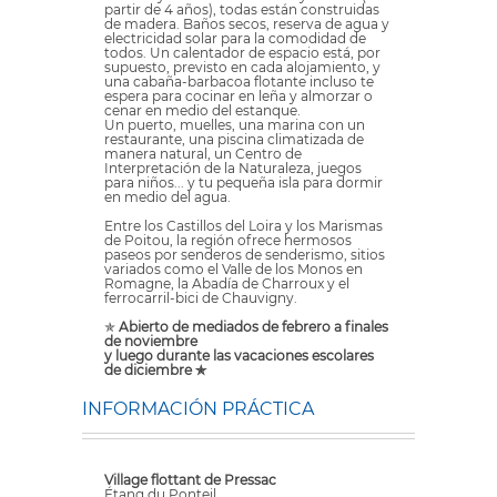
partir de 4 años), todas están construidas
de madera. Baños secos, reserva de agua y
electricidad solar para la comodidad de
todos. Un calentador de espacio está, por
supuesto, previsto en cada alojamiento, y
una cabaña-barbacoa flotante incluso te
espera para cocinar en leña y almorzar o
cenar en medio del estanque.
Un puerto, muelles, una marina con un
restaurante, una piscina climatizada de
manera natural, un Centro de
Interpretación de la Naturaleza, juegos
para niños... y tu pequeña isla para dormir
en medio del agua.
Entre los Castillos del Loira y los Marismas
de Poitou, la región ofrece hermosos
paseos por senderos de senderismo, sitios
variados como el Valle de los Monos en
Romagne, la Abadía de Charroux y el
ferrocarril-bici de Chauvigny.
✯
Abierto de mediados de febrero a finales
de noviembre
y luego durante las vacaciones escolares
de diciembre ✯
INFORMACIÓN PRÁCTICA
Village flottant de Pressac
Étang du Ponteil