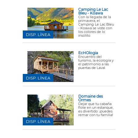
Camping Le Lac
Bleu - Koawa
Con la llegada de la
primavera, el
Camping Le Lac Bleu
- Koawa se viste con
los colores de lo
DISP. LÍNEA
insólito.
EcHOlogia
Encuentro del
turismo, la ecología y
el patrimonio a las
puertas de Laval.
DISP. LÍNEA
Domaine des
Ormes
Dejar que tu cabaña
flote en un estanque,
es divertido: ¡puedes
remar con tu familia!
DISP. LÍNEA