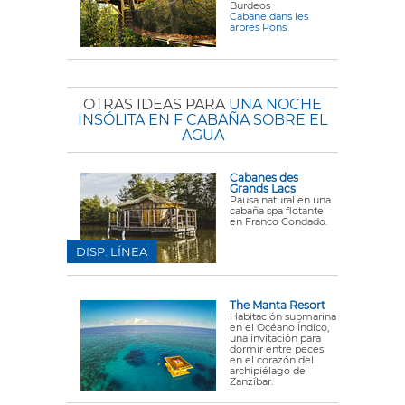
Burdeos
Cabane dans les
arbres Pons
OTRAS IDEAS PARA
UNA NOCHE
INSÓLITA EN F CABAÑA SOBRE EL
AGUA
Cabanes des
Grands Lacs
Pausa natural en una
cabaña spa flotante
en Franco Condado.
DISP. LÍNEA
The Manta Resort
Habitación submarina
en el Océano Índico,
una invitación para
dormir entre peces
en el corazón del
archipiélago de
Zanzíbar.