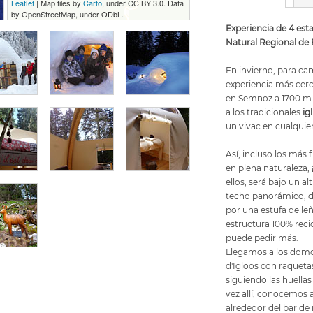
Leaflet
| Map tiles by
Carto
, under CC BY 3.0. Data
by OpenStreetMap, under ODbL.
Experiencia de 4 est
Natural Regional de 
En invierno, para cam
experiencia más cerc
en Semnoz a 1700 m d
a los tradicionales
ig
un vivac en cualqui
Así, incluso los más
en plena naturaleza, 
ellos, será bajo un a
techo panorámico, 
por una estufa de leñ
estructura 100% recic
puede pedir más.
Llegamos a los domos
d'Igloos con raquetas
siguiendo las huella
vez allí, conocemos 
alrededor del bar de 