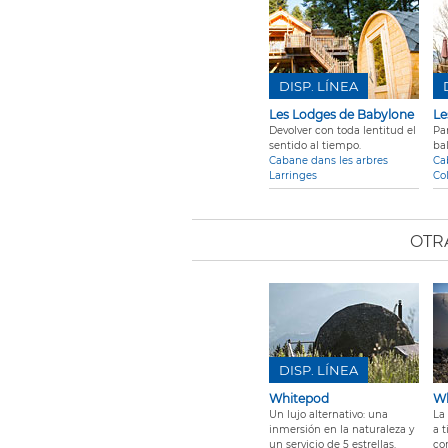
DISP. LÍNEA
Les Lodges de Babylone
Le
Devolver con toda lentitud el
Pa
sentido al tiempo.
ba
Cabane dans les arbres
Ca
Larringes
Co
OTR
DISP. LÍNEA
Whitepod
Wh
Un lujo alternativo: una
La
inmersión en la naturaleza y
a t
un servicio de 5 estrellas.
co