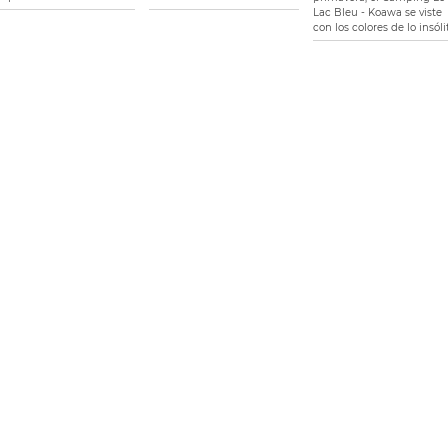
Lac Bleu - Koawa se viste
con los colores de lo insóli