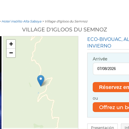
>
Hotel insólito Alta Saboya
> Village d'Igloos du Semnoz
VILLAGE D'IGLOOS DU SEMNOZ
ECO-BIVOUAC, A
+
INVIERNO
−
Arrivée
ou
Offrez un 
Presentación
In