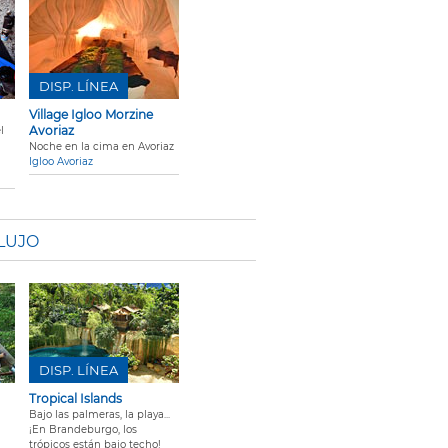
DISP. LÍNEA
Village Igloo Morzine
Avoriaz
l
Noche en la cima en Avoriaz
Igloo Avoriaz
 LUJO
DISP. LÍNEA
Tropical Islands
Bajo las palmeras, la playa...
¡En Brandeburgo, los
trópicos están bajo techo!