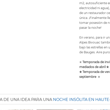
m2, autosuficiente e
electricidad ni agua)
de un restaurador c
única. ¡Finalmente 
tomar posesión de n
pasar la noche!
En verano, para ir u
Alpes Bivouac tambi
bajo las estrellas e
de Bauges. Aire puro
✯
Temporada de invi
mediados de abril ✯
✯ Temporada de vera
septiembre
✯
A DE UNA IDEA PARA UNA
NOCHE INSÓLITA EN HAUTE