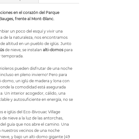
aciones en el corazón del Parque
Bauges, frente al Mont-Blanc.
biar un poco del esquí y vivir una
a de la naturaleza, nos encontramos
e altitud en un pueblo de iglús. Junto
lús
de nieve, se instalan
alti-domos
para
er temporada.
 frioleros pueden disfrutar de una noche
¡incluso en pleno invierno! Pero para
lti-domo, un iglú de madera y lona con
donde la comodidad está asegurada
a. Un interior acogedor, cálido, una
lable y autosuficiente en energía, no se
 e iglús del Eco-Bivouac Village
 de nieve a la luz de las antorchas,
s del guía que nos abre el camino. Una
a nuestros vecinos de una noche
nieve, y bajo un alti-domo gigante (49