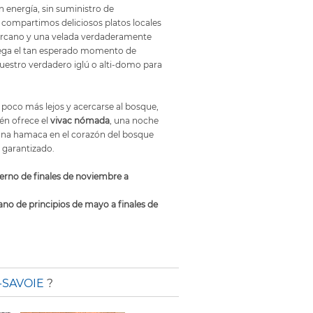
n energía, sin suministro de
, compartimos deliciosos platos locales
ercano y una velada verdaderamente
llega el tan esperado momento de
uestro verdadero iglú o alti-domo para
n poco más lejos y acercarse al bosque,
én ofrece el
vivac nómada
, una noche
n una hamaca en el corazón del bosque
 garantizado.
erno de finales de noviembre a
no de principios de mayo a finales de
-SAVOIE
?