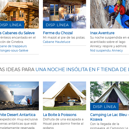
DISP. LÍNEA
DISP. LÍNEA
s Cabanes du Saleve
Ferme du Chozal
Inax Aventure
réntesis encantado en el
Mi mazot al pie de las pistas.
Su noche suspendida en e
lcón de Ginebra.
Cabane Hauteluce
acantilado sobre el lago
bane de trappeurs
Annecy: respire y admire.
llonges-sous-Salève
Nid suspendu Annecy
AS IDEAS PARA
UNA NOCHE INSÓLITA EN F TIENDA DE
DISP. LÍNEA
ite Desert Antartica
La Boite à Poissons
Camping Le Lac Bleu -
Koawa
 expedición muy exclusiva
Disfruta de una escapada a
ierras antárticas que está
Houat para dormir frente al
Con la llegada de la
mpletamente reservada.
océano.
primavera, el Camping Le