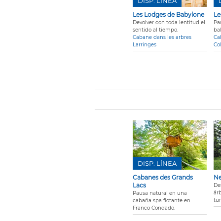
DISP. LÍNEA
Les Lodges de Babylone
Le
Devolver con toda lentitud el
Pa
sentido al tiempo.
ba
Cabane dans les arbres
Ca
Larringes
Co
DISP. LÍNEA
Cabanes des Grands
N
Lacs
De
ár
Pausa natural en una
tu
cabaña spa flotante en
Franco Condado.