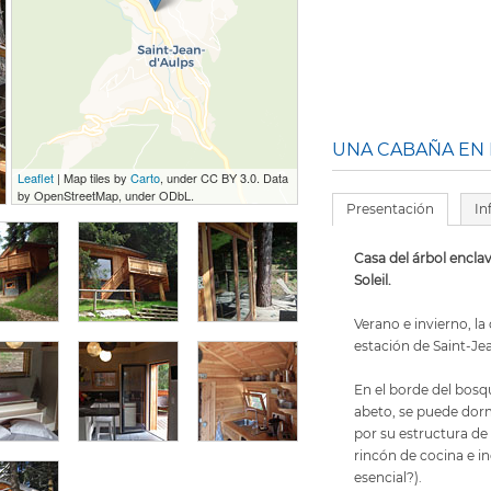
UNA CABAÑA EN
Leaflet
| Map tiles by
Carto
, under CC BY 3.0. Data
by OpenStreetMap, under ODbL.
Presentación
In
Casa del árbol encla
Soleil.
Verano e invierno, l
estación de Saint-Jea
En el borde del bosq
abeto, se puede dormi
por su estructura de
rincón de cocina e in
esencial?).