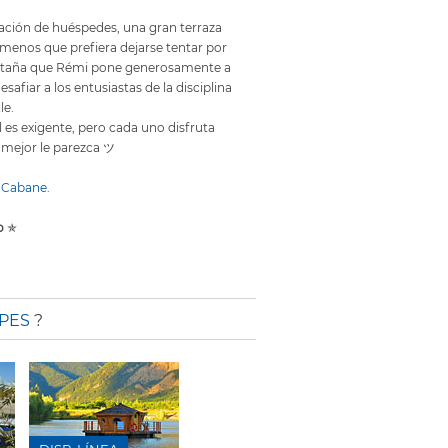
ación de huéspedes, una gran terraza
A menos que prefiera dejarse tentar por
ontaña que Rémi pone generosamente a
safiar a los entusiastas de la disciplina
le.
l es exigente, pero cada uno disfruta
 mejor le parezca ツ
 Cabane
.
o
✯
PES
?