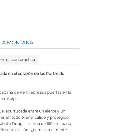
 LA MONTAÑA
formación práctica
vada en el corazón de los Portes du
a cabaña de Rémi abre sus puertas en la
n d'Aulps.
ue, acurrucada entre un alerce y un
r allí todo el año, cálido y protegido
 abeto Douglas: cama de 160 cm, baño,
cluso televisión (¿pero es realmente