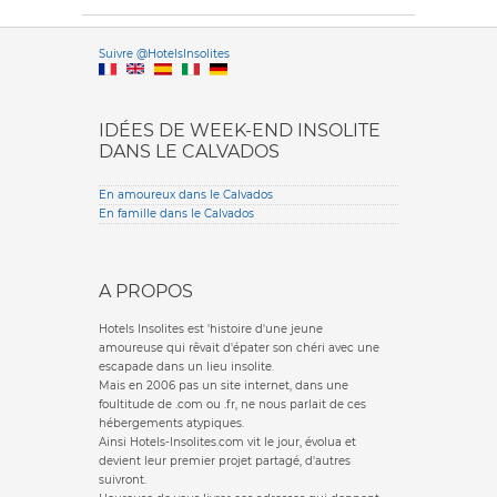
Versione it
Suivre @HotelsInsolites
English version
IDÉES DE WEEK-END INSOLITE
DANS LE CALVADOS
En amoureux dans le Calvados
En famille dans le Calvados
A PROPOS
Hotels Insolites est 'histoire d'une jeune
amoureuse qui rêvait d'épater son chéri avec une
escapade dans un lieu insolite.
Mais en 2006 pas un site internet, dans une
foultitude de .com ou .fr, ne nous parlait de ces
hébergements atypiques.
Ainsi Hotels-Insolites.com vit le jour, évolua et
devient leur premier projet partagé, d'autres
suivront.