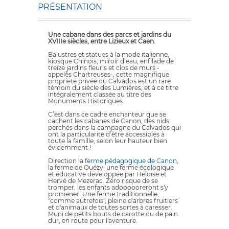
PRÉSENTATION
Une cabane dans des parcs et jardins du
XVIIIe siècles, entre Lizieux et Caen.
Balustres et statues à la mode italienne,
kiosque Chinois, miroir d’eau, enfilade de
treize jardins fleuris et clos de murs -
appelés
Chartreuses
-, cette magnifique
propriété privée du Calvados est un rare
témoin du
siècle des Lumières
, et à ce titre
intégralement classée au titre des
Monuments Historiques.
C’est dans ce cadre enchanteur que se
cachent les cabanes de Canon, des nids
perchés dans la campagne du Calvados qui
ont la particularité d’être accessibles à
toute la famille, selon leur hauteur bien
évidemment !
Direction la
ferme pédagogique de Canon
,
la ferme de Ouézy, une ferme écologique
et éducative développée par Héloïse et
Hervé de Mezerac. Zéro risque de se
tromper, les enfants adoooooreront s'y
promener. Une ferme traditionnelle,
"comme autrefois", pleine d'arbres fruitiers
et d'animaux de toutes sortes à caresser.
Muni de petits bouts de carotte ou de pain
dur, en route pour l'aventure.