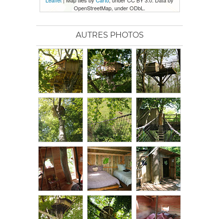
Leaflet
| Map tiles by
Carto
, under CC BY 3.0. Data by
OpenStreetMap, under ODbL.
AUTRES PHOTOS