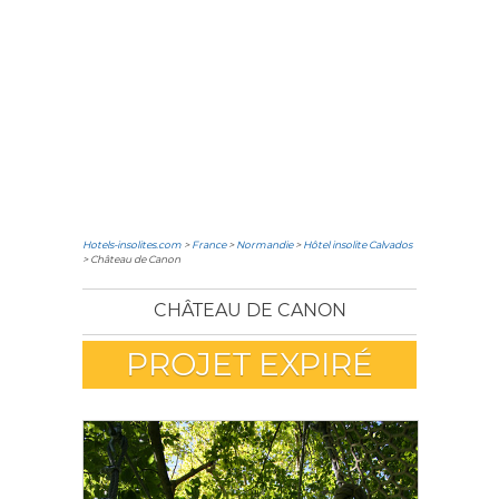
Hotels-insolites.com
>
France
>
Normandie
>
Hôtel insolite Calvados
> Château de Canon
CHÂTEAU DE CANON
PROJET EXPIRÉ