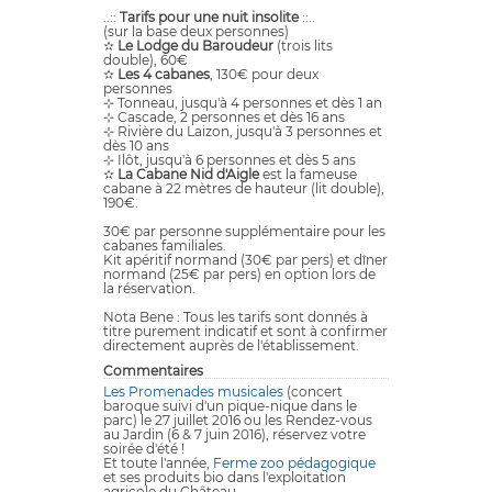
..::
Tarifs pour une nuit insolite
::..
(sur la base deux personnes)
✫
Le Lodge du Baroudeur
(trois lits
double), 60€
✫
Les 4 cabanes
, 130€ pour deux
personnes
⊹ Tonneau, jusqu'à 4 personnes et dès 1 an
⊹ Cascade, 2 personnes et dès 16 ans
⊹ Rivière du Laizon, jusqu'à 3 personnes et
dès 10 ans
⊹ Ilôt, jusqu'à 6 personnes et dès 5 ans
✫
La Cabane Nid d'Aigle
est la fameuse
cabane à 22 mètres de hauteur (lit double),
190€.
30€ par personne supplémentaire pour les
cabanes familiales.
Kit apéritif normand (30€ par pers) et dîner
normand (25€ par pers) en option lors de
la réservation.
Nota Bene : Tous les tarifs sont donnés à
titre purement indicatif et sont à confirmer
directement auprès de l'établissement.
Commentaires
Les Promenades musicales
(concert
baroque suivi d'un pique-nique dans le
parc) le 27 juillet 2016 ou les Rendez-vous
au Jardin (6 & 7 juin 2016), réservez votre
soirée d'été !
Et toute l'année,
Ferme zoo pédagogique
et ses produits bio dans l'exploitation
agricole du Château.