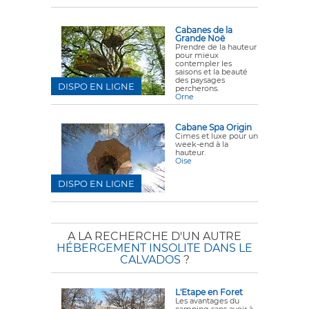
Cabanes de la
Grande Noë
Prendre de la hauteur
pour mieux
contempler les
saisons et la beauté
des paysages
DISPO EN LIGNE
percherons.
Orne
Cabane Spa Origin
Cimes et luxe pour un
week-end à la
hauteur.
Oise
DISPO EN LIGNE
A LA RECHERCHE D'UN AUTRE
HÉBERGEMENT INSOLITE DANS LE
CALVADOS
?
L'Etape en Foret
Les avantages du