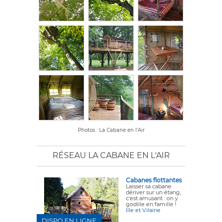
Photos : La Cabane en l'Air
RÉSEAU LA CABANE EN L'AIR
Cabanes flottantes
Laisser sa cabane
dériver sur un étang,
c'est amusant : on y
godille en famille !
Ille et Vilaine
DISPO EN LIGNE