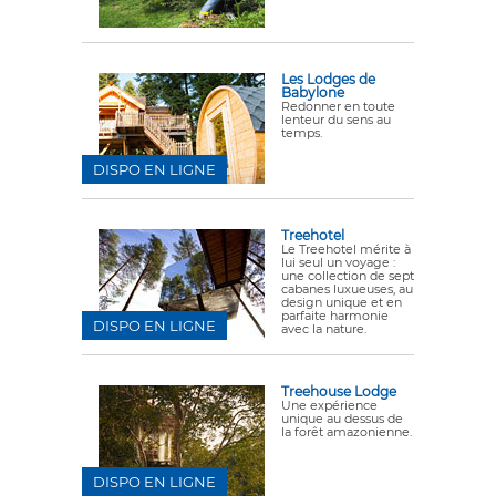
Les Lodges de
Babylone
Redonner en toute
lenteur du sens au
temps.
DISPO EN LIGNE
Treehotel
Le Treehotel mérite à
lui seul un voyage :
une collection de sept
cabanes luxueuses, au
design unique et en
parfaite harmonie
DISPO EN LIGNE
avec la nature.
Treehouse Lodge
Une expérience
unique au dessus de
la forêt amazonienne.
DISPO EN LIGNE