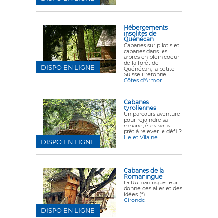
Hébergements
insolites de
Quénécan
Cabanes sur pilotis et
cabanes dans les
arbres en plein coeur
de la forêt de
DISPO EN LIGNE
Quénécan, la petite
Suisse Bretonne.
Côtes d'Armor
Cabanes
tyroliennes
Un parcours aventure
pour rejoindre sa
cabane, êtes-vous
prêt à relever le défi ?
Ille et Vilaine
DISPO EN LIGNE
Cabanes de la
Romaningue
La Romaningue leur
donne des ailes et des
idées (*)
Gironde
DISPO EN LIGNE