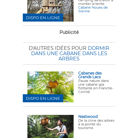
camping sans avoir à
monter la tente.
Cabane Noues de
Sienne
DISPO EN LIGNE
Publicité
D'AUTRES IDÉES POUR
DORMIR
DANS UNE CABANE DANS LES
ARBRES
Cabanes des
Grands Lacs
Pause nature dans
une cabane spa
flottante en Franche-
Comté.
DISPO EN LIGNE
Nestwood
De la cime des arbres
à la pointe du
tourisme.