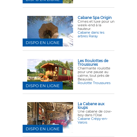
Cabane Spa Origin
Cimes et luxe pour un
week-end à la
hauteur.
Cabane dans les
arbres Raray
DISPO EN LIGNE
Les Roulottes de
Troussures
Charmante roulotte
pour une pause au
calme, tout près de
Beauvais.
Roulotte Troussures
DISPO EN LIGNE
La Cabane aux
loups
Une cabane de cow-
boy dans l'Oise
Cabane Crépy-en-
Valois
DISPO EN LIGNE