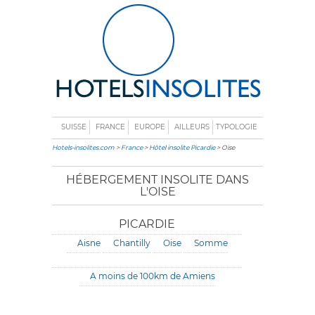
SUISSE
FRANCE
EUROPE
AILLEURS
TYPOLOGIE
Hotels-insolites.com
>
France
>
Hôtel insolite Picardie
> Oise
HÉBERGEMENT INSOLITE DANS
L'OISE
PICARDIE
Aisne
Chantilly
Oise
Somme
A moins de 100km de Amiens