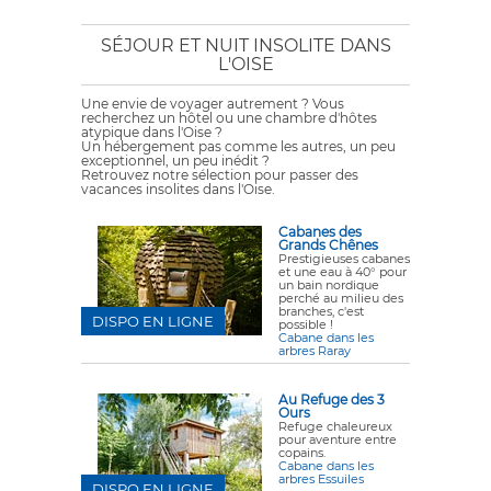
SÉJOUR ET NUIT INSOLITE DANS
L'OISE
Une envie de voyager autrement ? Vous
recherchez un hôtel ou une chambre d'hôtes
atypique dans l'Oise ?
Un hébergement pas comme les autres, un peu
exceptionnel, un peu inédit ?
Retrouvez notre sélection pour passer des
vacances insolites dans l'Oise.
Cabanes des
Grands Chênes
Prestigieuses cabanes
et une eau à 40° pour
un bain nordique
perché au milieu des
branches, c'est
DISPO EN LIGNE
possible !
Cabane dans les
arbres Raray
Au Refuge des 3
Ours
Refuge chaleureux
pour aventure entre
copains.
Cabane dans les
arbres Essuiles
DISPO EN LIGNE