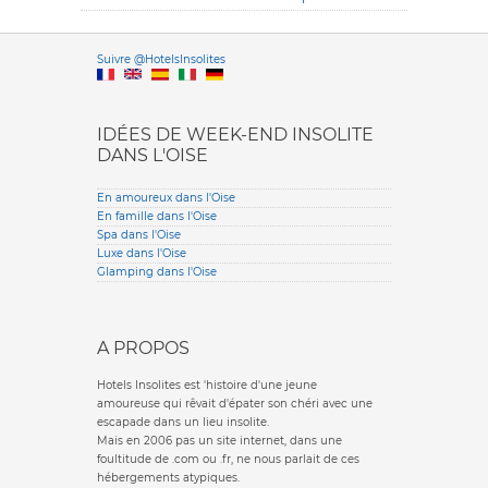
Versione it
Suivre @HotelsInsolites
English version
IDÉES DE WEEK-END INSOLITE
DANS L'OISE
En amoureux dans l'Oise
En famille dans l'Oise
Spa dans l'Oise
Luxe dans l'Oise
Glamping dans l'Oise
A PROPOS
Hotels Insolites est 'histoire d'une jeune
amoureuse qui rêvait d'épater son chéri avec une
escapade dans un lieu insolite.
Mais en 2006 pas un site internet, dans une
foultitude de .com ou .fr, ne nous parlait de ces
hébergements atypiques.