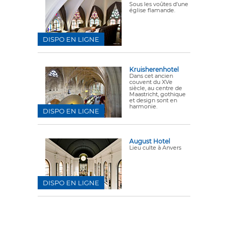
Sous les voûtes d'une
église flamande.
DISPO EN LIGNE
Kruisherenhotel
Dans cet ancien
couvent du XVe
siècle, au centre de
Maastricht, gothique
et design sont en
harmonie.
DISPO EN LIGNE
August Hotel
Lieu culte à Anvers
DISPO EN LIGNE