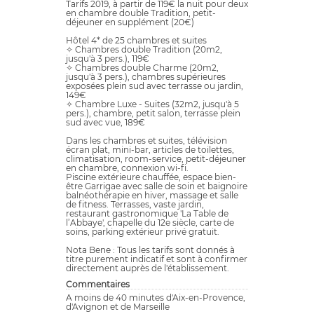
Tarifs 2019, à partir de 119€ la nuit pour deux
en chambre double Tradition, petit-
déjeuner en supplément (20€)
Hôtel 4* de 25 chambres et suites
✧ Chambres double Tradition (20m2,
jusqu'à 3 pers.), 119€
✧ Chambres double Charme (20m2,
jusqu'à 3 pers.), chambres supérieures
exposées plein sud avec terrasse ou jardin,
149€
✧ Chambre Luxe - Suites (32m2, jusqu'à 5
pers.), chambre, petit salon, terrasse plein
sud avec vue, 189€
Dans les chambres et suites, télévision
écran plat, mini-bar, articles de toilettes,
climatisation, room-service, petit-déjeuner
en chambre, connexion wi-fi.
Piscine extérieure chauffée, espace bien-
être Garrigae avec salle de soin et baignoire
balnéothérapie en hiver, massage et salle
de fitness. Terrasses, vaste jardin,
restaurant gastronomique 'La Table de
l’Abbaye', chapelle du 12e siècle, carte de
soins, parking extérieur privé gratuit.
Nota Bene : Tous les tarifs sont donnés à
titre purement indicatif et sont à confirmer
directement auprès de l'établissement.
Commentaires
A moins de 40 minutes d'Aix-en-Provence,
d'Avignon et de Marseille