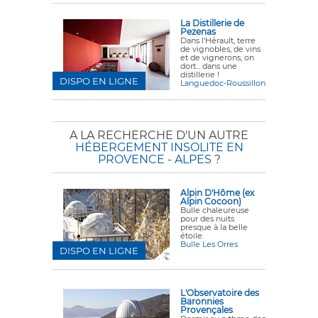
La Distillerie de
Pezenas
Dans l'Hérault, terre
de vignobles, de vins
et de vignerons, on
dort... dans une
distillerie !
DISPO EN LIGNE
Languedoc-Roussillon
A LA RECHERCHE D'UN AUTRE
HÉBERGEMENT INSOLITE EN
PROVENCE - ALPES
?
Alpin D'Hôme (ex
Alpin Cocoon)
Bulle chaleureuse
pour des nuits
presque à la belle
étoile.
Bulle Les Orres
DISPO EN LIGNE
L'Observatoire des
Baronnies
Provençales