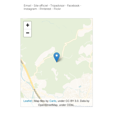
Email
-
Site officiel
-
Tripadvisor
-
Facebook
-
Instagram
-
Pinterest
-
Flickr
+
−
Leaflet
| Map tiles by
Carto
, under CC BY 3.0. Data by
OpenStreetMap, under ODbL.