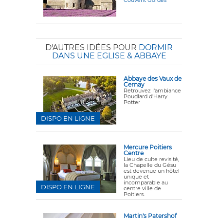
D'AUTRES IDÉES POUR
DORMIR
DANS UNE EGLISE & ABBAYE
Abbaye des Vaux de
Cernay
Retrouvez l'ambiance
Poudlard d'Harry
Potter
DISPO EN LIGNE
Mercure Poitiers
Centre
Lieu de culte revisité,
la Chapelle du Gésu
est devenue un hôtel
unique et
incomparable au
DISPO EN LIGNE
centre ville de
Poitiers.
Martin's Patershof