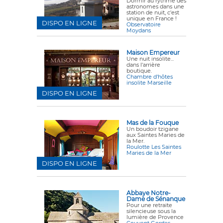
Dormir au rythme des
astronomes dans une
station de nuit, c'est
unique en France !
DISPO EN LIGNE
Observatoire
Moydans
Maison Empereur
Une nuit insolite...
dans l'arrière
boutique.
Chambre d'hôtes
insolite Marseille
DISPO EN LIGNE
Mas de la Fouque
Un boudoir tzigane
aux Saintes Maries de
la Mer.
Roulotte Les Saintes
Maries de la Mer
DISPO EN LIGNE
Abbaye Notre-
Dame de Sénanque
Pour une retraite
silencieuse sous la
lumière de Provence
Couvent Gordes