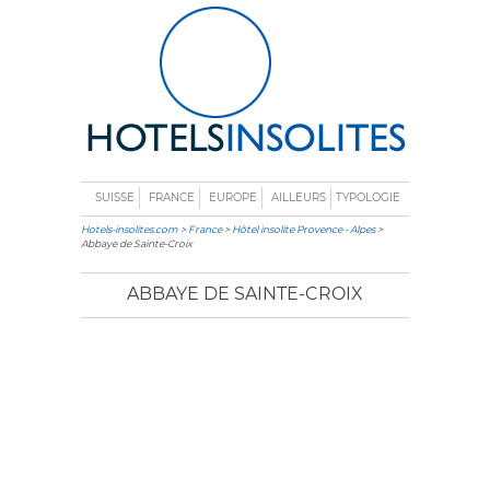
SUISSE
FRANCE
EUROPE
AILLEURS
TYPOLOGIE
Hotels-insolites.com
>
France
>
Hôtel insolite Provence - Alpes
>
Abbaye de Sainte-Croix
ABBAYE DE SAINTE-CROIX