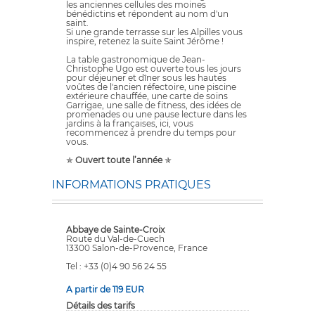
les anciennes cellules des moines
bénédictins et répondent au nom d'un
saint.
Si une grande terrasse sur les Alpilles vous
inspire, retenez la suite Saint Jérôme !
La table gastronomique de Jean-
Christophe Ugo est ouverte tous les jours
pour déjeuner et dîner sous les hautes
voûtes de l'ancien réfectoire, une piscine
extérieure chauffée, une carte de soins
Garrigae, une salle de fitness, des idées de
promenades ou une pause lecture dans les
jardins à la françaises, ici, vous
recommencez à prendre du temps pour
vous.
✯
Ouvert toute l’année
✯
INFORMATIONS PRATIQUES
Abbaye de Sainte-Croix
Route du Val-de-Cuech
13300 Salon-de-Provence, France
Tel : +33 (0)4 90 56 24 55
A partir de 119 EUR
Détails des tarifs